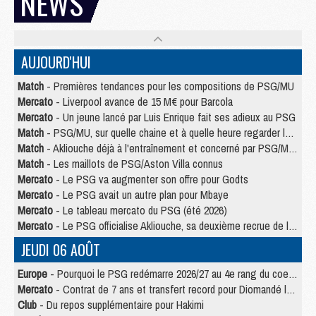
NEWS
AUJOURD'HUI
Match
- Premières tendances pour les compositions de PSG/MU
Mercato
- Liverpool avance de 15 M€ pour Barcola
Mercato
- Un jeune lancé par Luis Enrique fait ses adieux au PSG
Match
- PSG/MU, sur quelle chaine et à quelle heure regarder le match ?
Match
- Akliouche déjà à l'entraînement et concerné par PSG/MU ?
Match
- Les maillots de PSG/Aston Villa connus
Mercato
- Le PSG va augmenter son offre pour Godts
Mercato
- Le PSG avait un autre plan pour Mbaye
Mercato
- Le tableau mercato du PSG (été 2026)
Mercato
- Le PSG officialise Akliouche, sa deuxième recrue de l’été
JEUDI 06 AOÛT
Europe
- Pourquoi le PSG redémarre 2026/27 au 4e rang du coefficient UEFA
Mercato
- Contrat de 7 ans et transfert record pour Diomandé loin du PSG
Club
- Du repos supplémentaire pour Hakimi