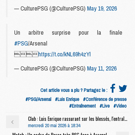
— CulturePSG (@CulturePSG)
May 19, 2026
Un arbitre surprise pour la finale
#PSG
/Arsenal

https://t.co/kNL69h4zYl
— CulturePSG (@CulturePSG)
May 11, 2026
Cet article vous a plu ? Partagez le :
#PSG/Arsenal
#Luis Enrique
#Conférence de presse
#Entraînement
#Live
#Video
Club : Luis Enrique rassurant sur les blessés, l'entraînement à J-10 de PSG/Arsenal moins
mercredi 20 mai 2026 à 18:34
Match : Un cadre du Barça très PSG face à Arsenal