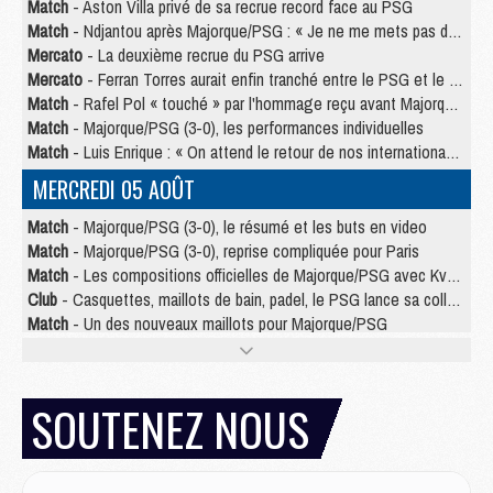
Match
- Aston Villa privé de sa recrue record face au PSG
Match
- Ndjantou après Majorque/PSG : « Je ne me mets pas de plafond »
Mercato
- La deuxième recrue du PSG arrive
Mercato
- Ferran Torres aurait enfin tranché entre le PSG et le Barça
Match
- Rafel Pol « touché » par l'hommage reçu avant Majorque/PSG
Match
- Majorque/PSG (3-0), les performances individuelles
Match
- Luis Enrique : « On attend le retour de nos internationaux »
MERCREDI 05 AOÛT
Match
- Majorque/PSG (3-0), le résumé et les buts en video
Match
- Majorque/PSG (3-0), reprise compliquée pour Paris
Match
- Les compositions officielles de Majorque/PSG avec Kvara et de nombreux jeunes
Club
- Casquettes, maillots de bain, padel, le PSG lance sa collection été
Match
- Un des nouveaux maillots pour Majorque/PSG
Mercato
- Le PSG prépare une nouvelle offre pour Suzuki
Mercato
- Le transfert de Ferran Torres au PSG réglé avant le 12 août ?
Match
- Le groupe pour Majorque/PSG avec 11 absents
SOUTENEZ NOUS
Mercato
- Le PSG officialise un quatrième prêt
Mercato
- Liverpool ne veut pas que Barcola au PSG
Match
- Majorque/PSG, quelle compo pour le premier match de la saison 2026/27 ?