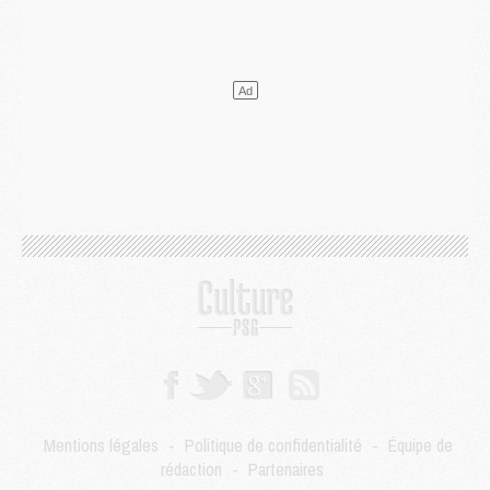
DIMANCHE 02 AOÛT
Mercato
- Le transfert de Kolo Muani à la Juventus est officiel
Mercato
- [MAJ] Le PSG a fait une grosse offre à Parme pour Suzuki
Mercato
- Le PSG a envoyé une première offre pour Mika Godts
Club
- Après Pacho, d'autres retours en vue
Mercato
- Changement de dernière minute pour Kolo Muani
SAMEDI 01 AOÛT
Mercato
- L'agent de Mika Godts confirme un accord avec le PSG
Club
- Quels numéros de maillot pour Akliouche et Digne au PSG ?
Match
- Un hommage prévu lors de Brest/PSG
Mercato
- Le PSG et le Barça ont rendez-vous pour Ferran Torres
Mercato
- Guéla Doué dans les listes du PSG
Mercato
- Le transfert de Mika Godts au PSG en bonne voie
VENDREDI 31 JUILLET
Match
- Un diffuseur annoncé pour les deux premiers matchs amicaux du PSG
Mentions légales
-
Politique de confidentialité
-
Équipe de
Mercato
- Le transfert d'Akliouche au PSG bouclé, le montant se précise
rédaction
-
Partenaires
Club
- Un retour majeur dans le groupe du PSG