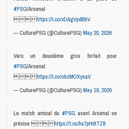
#PSG
/Arsenal

https://t.co/vDAgVpdBbV
— CulturePSG (@CulturePSG)
May 20, 2026
Vers un deuxième gros forfait pour
#PSG
/Arsenal

https://t.co/obzMOXysaV
— CulturePSG (@CulturePSG)
May 19, 2026
Le match amical du
#PSG
avant Arsenal se
précise 
https://t.co/hx7pHdtTZ8