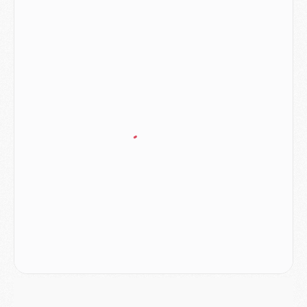
MARDI 04 AOÛT
Europe
- Les chapeaux provisoires de la Ligue des champions 2026/27
Podcast
- Podcast CulturePSG : Akliouche présenté par un fan de Monaco
Club
- Le PSG dévoile sa première collection d'entraînement pour 2026/2027
Discipline
- Un arbitre inattendu, mais porte-bonheur pour Lens/PSG
Match
- Majorque/PSG, sur quelle chaine et à quelle heure regarder le match ?
Mercato
- Le plan du PSG pour Suzuki et Chevalier se précise
Mercato
- L'Ajax refuse la première offre du PSG pour Godts
Mercato
- Le PSG veut accélérer, Ferran Torres temporise
Mercato
- Liverpool encore très loin du compte pour Barcola
LUNDI 03 AOÛT
Match
- Podcast CulturePSG : Mercato (Godts, Suzuki, Akliouche, Barcola, etc)
Mercato
- L'Ajax attend bien plus de 45M pour Mika Godts
Club
- Quatre retours importants dans le groupe du PSG, et un plus discret
Mercato
- Ayari file en Ligue 2
Club
- Le PSG s'associe avec un géant de la tech
Mercato
- Vu d'Italie, le transfert de Suzuki au PSG est bien engagé
Mercato
- Ferran Torres ne serait pas à vendre, mais...
Europe
- Gros coup dur pour Aston Villa avant de croiser le PSG