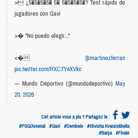
> ¿5�5�5�5� 5� 5�5�5�5�? Test rápido de
jugadores con Gavi
>� "No puedo elegir..."
<�
@martinezferran
pic.twitter.com/RXC7Y4XVkc
— Mundo Deportivo (@mundodeportivo)
May
20, 2026
Cet article vous a plu ? Partagez le :
#PSG/Arsenal
#Gavi
#Dembele
#Khvicha Kvaratskhelia
#Barça
#Finale