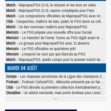
Match
- Majorque/PSG (3-0), le résumé et les buts en video
Match
- Majorque/PSG (3-0), reprise compliquée pour Paris
Match
- Les compositions officielles de Majorque/PSG avec Kvara et de nombreux jeunes
Club
- Casquettes, maillots de bain, padel, le PSG lance sa collection été
Match
- Un des nouveaux maillots pour Majorque/PSG
Mercato
- Le PSG prépare une nouvelle offre pour Suzuki
Mercato
- Le transfert de Ferran Torres au PSG réglé avant le 12 août ?
Match
- Le groupe pour Majorque/PSG avec 11 absents
Mercato
- Le PSG officialise un quatrième prêt
Mercato
- Liverpool ne veut pas que Barcola au PSG
Match
- Majorque/PSG, quelle compo pour le premier match de la saison 2026/27 ?
MARDI 04 AOÛT
Europe
- Les chapeaux provisoires de la Ligue des champions 2026/27
Podcast
- Podcast CulturePSG : Akliouche présenté par un fan de Monaco
Club
- Le PSG dévoile sa première collection d'entraînement pour 2026/2027
Discipline
- Un arbitre inattendu, mais porte-bonheur pour Lens/PSG
Match
- Majorque/PSG, sur quelle chaine et à quelle heure regarder le match ?
Mercato
- Le plan du PSG pour Suzuki et Chevalier se précise
Mercato
- Le tableau mercato du PSG (été 2026)