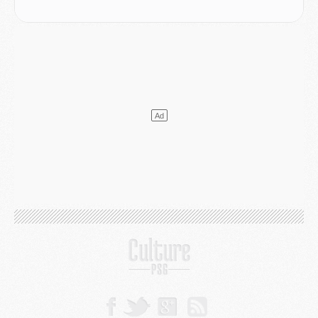
SAMEDI 01 AOÛT
Mercato
- L'agent de Mika Godts confirme un accord avec le PSG
Club
- Quels numéros de maillot pour Akliouche et Digne au PSG ?
Match
- Un hommage prévu lors de Brest/PSG
Mercato
- Le PSG et le Barça ont rendez-vous pour Ferran Torres
Mercato
- Guéla Doué dans les listes du PSG
Mercato
- Le transfert de Mika Godts au PSG en bonne voie
VENDREDI 31 JUILLET
Match
- Un diffuseur annoncé pour les deux premiers matchs amicaux du PSG
Mercato
- Le transfert d'Akliouche au PSG bouclé, le montant se précise
Club
- Un retour majeur dans le groupe du PSG
Club
- [MAJ] Ndjantou et deux jeunes du PSG annoncés dans un tournoi U21
Mercato
- L'étonnante piste Suzuki confirmée et onéreuse
JEUDI 30 JUILLET
Sélections
- Ancelotti fait le ménage au Brésil mais veut garder Marquinhos
Mercato
- Le statu quo du milieu du PSG se précise
Club
- Le PSG plutôt que la FIFA pour Al-Khelaïfi, poussé par l'UEFA ?