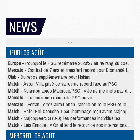
NEWS
JEUDI 06 AOÛT
Europe
- Pourquoi le PSG redémarre 2026/27 au 4e rang du coefficient UEFA
Mercato
- Contrat de 7 ans et transfert record pour Diomandé loin du PSG
Club
- Du repos supplémentaire pour Hakimi
Match
- Aston Villa privé de sa recrue record face au PSG
Match
- Ndjantou après Majorque/PSG : « Je ne me mets pas de plafond »
Mercato
- La deuxième recrue du PSG arrive
Mercato
- Ferran Torres aurait enfin tranché entre le PSG et le Barça
Match
- Rafel Pol « touché » par l'hommage reçu avant Majorque/PSG
Match
- Majorque/PSG (3-0), les performances individuelles
Match
- Luis Enrique : « On attend le retour de nos internationaux »
MERCREDI 05 AOÛT