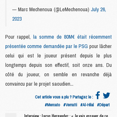
— Marc Mechenoua (@LeMechenoua)
July 26,
2023
Pour rappel,
la somme de 80M€ était récemment
présentée comme demandée par le PSG
pour lâcher
celui qui est le joueur présent depuis le plus
longtemps depuis son effectif, soit onze ans. Du
côté du joueur, on semble en revanche déjà
convaincu par le projet saoudien...
Cet article vous a plu ? Partagez le :
#Mercato
#Verratti
#Al-Hilal
#Départ
Interview : Lucas Hernandez : « Je vais essayer de rentrer dans l’histoire du club »