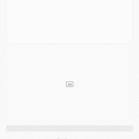
Mercato
- Le PSG veut accélérer, Ferran Torres temporise
Mercato
- Liverpool encore très loin du compte pour Barcola
LUNDI 03 AOÛT
Match
- Podcast CulturePSG : Mercato (Godts, Suzuki, Akliouche, Barcola, etc)
Mercato
- L'Ajax attend bien plus de 45M pour Mika Godts
Club
- Quatre retours importants dans le groupe du PSG, et un plus discret
Mercato
- Ayari file en Ligue 2
Club
- Le PSG s'associe avec un géant de la tech
Mercato
- Vu d'Italie, le transfert de Suzuki au PSG est bien engagé
Mercato
- Ferran Torres ne serait pas à vendre, mais...
Europe
- Gros coup dur pour Aston Villa avant de croiser le PSG
DIMANCHE 02 AOÛT
Mercato
- Le transfert de Kolo Muani à la Juventus est officiel
Mercato
- [MAJ] Le PSG a fait une grosse offre à Parme pour Suzuki
Mercato
- Le PSG a envoyé une première offre pour Mika Godts
Club
- Après Pacho, d'autres retours en vue
Mercato
- Changement de dernière minute pour Kolo Muani
SAMEDI 01 AOÛT