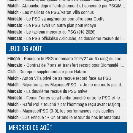
Match
- Akliouche déjà à l'entraînement et concerné par PSG/MU ?
Match
- Les maillots de PSG/Aston Villa connus
Mercato
- Le PSG va augmenter son offre pour Godts
Mercato
- Le PSG avait un autre plan pour Mbaye
Mercato
- Le tableau mercato du PSG (été 2026)
Mercato
- Le PSG officialise Akliouche, sa deuxième recrue de l’été
JEUDI 06 AOÛT
Europe
- Pourquoi le PSG redémarre 2026/27 au 4e rang du coefficient UEFA
Mercato
- Contrat de 7 ans et transfert record pour Diomandé loin du PSG
Club
- Du repos supplémentaire pour Hakimi
Match
- Aston Villa privé de sa recrue record face au PSG
Match
- Ndjantou après Majorque/PSG : « Je ne me mets pas de plafond »
Mercato
- La deuxième recrue du PSG arrive
Mercato
- Ferran Torres aurait enfin tranché entre le PSG et le Barça
Match
- Rafel Pol « touché » par l'hommage reçu avant Majorque/PSG
Match
- Majorque/PSG (3-0), les performances individuelles
Match
- Luis Enrique : « On attend le retour de nos internationaux »
MERCREDI 05 AOÛT