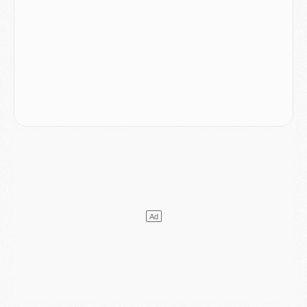
Mercato
- Liverpool encore très loin du compte pour Barcola
LUNDI 03 AOÛT
Match
- Podcast CulturePSG : Mercato (Godts, Suzuki, Akliouche, Barcola, etc)
Mercato
- L'Ajax attend bien plus de 45M pour Mika Godts
Club
- Quatre retours importants dans le groupe du PSG, et un plus discret
Mercato
- Ayari file en Ligue 2
Club
- Le PSG s'associe avec un géant de la tech
Mercato
- Vu d'Italie, le transfert de Suzuki au PSG est bien engagé
Mercato
- Ferran Torres ne serait pas à vendre, mais...
Europe
- Gros coup dur pour Aston Villa avant de croiser le PSG
DIMANCHE 02 AOÛT
Mercato
- Le transfert de Kolo Muani à la Juventus est officiel
Mercato
- [MAJ] Le PSG a fait une grosse offre à Parme pour Suzuki
Mercato
- Le PSG a envoyé une première offre pour Mika Godts
Club
- Après Pacho, d'autres retours en vue
Mercato
- Changement de dernière minute pour Kolo Muani
SAMEDI 01 AOÛT