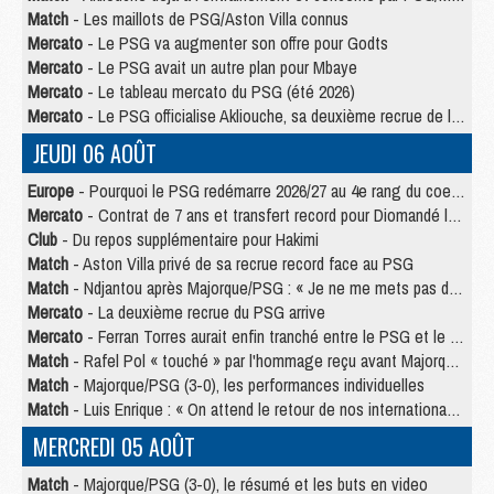
Match
- Les maillots de PSG/Aston Villa connus
Mercato
- Le PSG va augmenter son offre pour Godts
Mercato
- Le PSG avait un autre plan pour Mbaye
Mercato
- Le tableau mercato du PSG (été 2026)
Mercato
- Le PSG officialise Akliouche, sa deuxième recrue de l’été
JEUDI 06 AOÛT
Europe
- Pourquoi le PSG redémarre 2026/27 au 4e rang du coefficient UEFA
Mercato
- Contrat de 7 ans et transfert record pour Diomandé loin du PSG
Club
- Du repos supplémentaire pour Hakimi
Match
- Aston Villa privé de sa recrue record face au PSG
Match
- Ndjantou après Majorque/PSG : « Je ne me mets pas de plafond »
Mercato
- La deuxième recrue du PSG arrive
Mercato
- Ferran Torres aurait enfin tranché entre le PSG et le Barça
Match
- Rafel Pol « touché » par l'hommage reçu avant Majorque/PSG
Match
- Majorque/PSG (3-0), les performances individuelles
Match
- Luis Enrique : « On attend le retour de nos internationaux »
MERCREDI 05 AOÛT
Match
- Majorque/PSG (3-0), le résumé et les buts en video