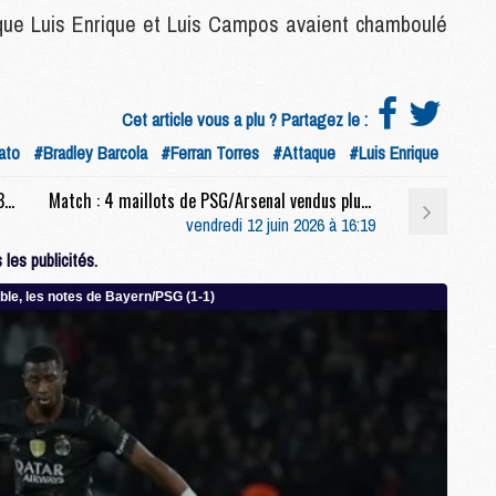
M
sque Luis Enrique et Luis Campos avaient chamboulé
M
M
Cet article vous a plu ? Partagez le :
M
ato
#Bradley Barcola
#Ferran Torres
#Attaque
#Luis Enrique
M
M
Coupe du monde 2026 : Les compositions de Brésil/Maroc selon la presse
Match : 4 maillots de PSG/Arsenal vendus plus de 100 000 euros
M
vendredi 12 juin 2026 à 16:19
M
les publicités.
M
M
C
M
M
F
C
M