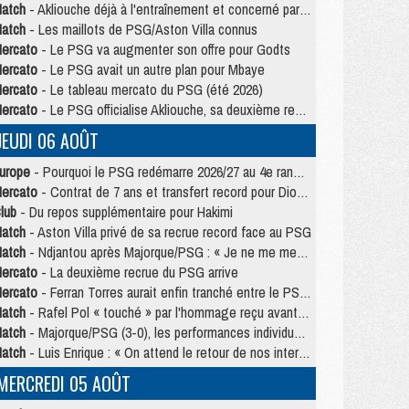
atch
- Akliouche déjà à l'entraînement et concerné par PSG/MU ?
atch
- Les maillots de PSG/Aston Villa connus
ercato
- Le PSG va augmenter son offre pour Godts
ercato
- Le PSG avait un autre plan pour Mbaye
ercato
- Le tableau mercato du PSG (été 2026)
ercato
- Le PSG officialise Akliouche, sa deuxième recrue de l’été
JEUDI 06 AOÛT
urope
- Pourquoi le PSG redémarre 2026/27 au 4e rang du coefficient UEFA
ercato
- Contrat de 7 ans et transfert record pour Diomandé loin du PSG
lub
- Du repos supplémentaire pour Hakimi
atch
- Aston Villa privé de sa recrue record face au PSG
atch
- Ndjantou après Majorque/PSG : « Je ne me mets pas de plafond »
ercato
- La deuxième recrue du PSG arrive
ercato
- Ferran Torres aurait enfin tranché entre le PSG et le Barça
atch
- Rafel Pol « touché » par l'hommage reçu avant Majorque/PSG
atch
- Majorque/PSG (3-0), les performances individuelles
atch
- Luis Enrique : « On attend le retour de nos internationaux »
MERCREDI 05 AOÛT