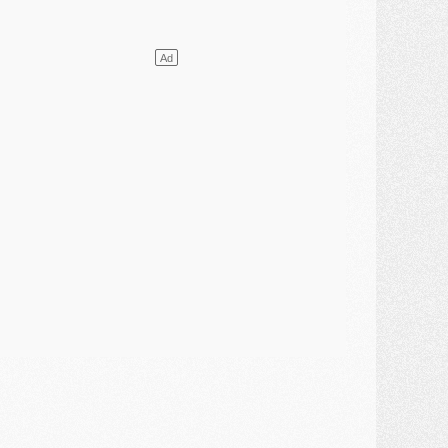
ercato
- L'agent de Mika Godts confirme un accord avec le PSG
lub
- Quels numéros de maillot pour Akliouche et Digne au PSG ?
atch
- Un hommage prévu lors de Brest/PSG
ercato
- Le PSG et le Barça ont rendez-vous pour Ferran Torres
ercato
- Guéla Doué dans les listes du PSG
ercato
- Le transfert de Mika Godts au PSG en bonne voie
VENDREDI 31 JUILLET
atch
- Un diffuseur annoncé pour les deux premiers matchs amicaux du PSG
ercato
- Le transfert d'Akliouche au PSG bouclé, le montant se précise
lub
- Un retour majeur dans le groupe du PSG
lub
- [MAJ] Ndjantou et deux jeunes du PSG annoncés dans un tournoi U21
ercato
- L'étonnante piste Suzuki confirmée et onéreuse
JEUDI 30 JUILLET
élections
- Ancelotti fait le ménage au Brésil mais veut garder Marquinhos
ercato
- Le statu quo du milieu du PSG se précise
lub
- Le PSG plutôt que la FIFA pour Al-Khelaïfi, poussé par l'UEFA ?
ercato
- Le PSG presserait Ferran Torres de se décider, deux pistes de secours
lub
- Déguisements, shopping, double scouting, Luis Campos dévoile ses méthodes