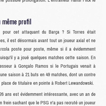
M
C
M
u même profil
M
M
M
 pour cet attaquant du Barça ? Si Torres était
es, il est désormais avant tout un joueur axial et ne
M
arcola poste pour poste, même si il a évidemment
M
puisqu'il y a joué quelques matches cette saison. En
C
C
uccesseur à Gonçalo Ramos si le Portugais venait à
M
d'une saison à 21 buts en 49 matches, dont un contre
 place de titulaire en pointe à Robert Lewandowski.
S
M
e 26 ans est évidemment intéressante, avec un an de
C
M
n frein sachant que le PSG n'a pas recruté un joueur
C