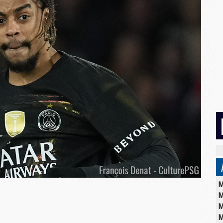
M
M
M
M