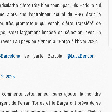
M
ticularité d'être très bien connu par Luis Enrique qui
M
ne alors que l'entraîneur actuel du PSG était le
M
ier très prometteur qui venait d'être transféré de
M
gnol s'est largement imposé en sélection, avec un
C
M
t revenu au pays en signant au Barça à l'hiver 2022.
C
M
Barcelona
se parte Barcola
@LucaBendoni
M
E
12, 2026
M
M
M
ort commente cette rumeur, sans ajouter la moindre
C
M
'agent de Ferran Torres et le Barça ont prévu de se
e possible prolongation. L'entraîneur Hansi Flick le