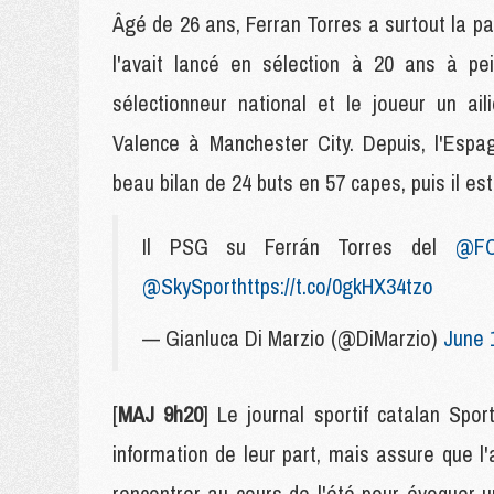
Âgé de 26 ans, Ferran Torres a surtout la par
l'avait lancé en sélection à 20 ans à pei
sélectionneur national et le joueur un ail
Valence à Manchester City. Depuis, l'Espa
beau bilan de 24 buts en 57 capes, puis il es
Il PSG su Ferrán Torres del
@FC
@SkySport
https://t.co/0gkHX34tzo
— Gianluca Di Marzio (@DiMarzio)
June 
[
MAJ 9h20
] Le journal sportif catalan Sp
information de leur part, mais assure que l
rencontrer au cours de l'été pour évoquer un