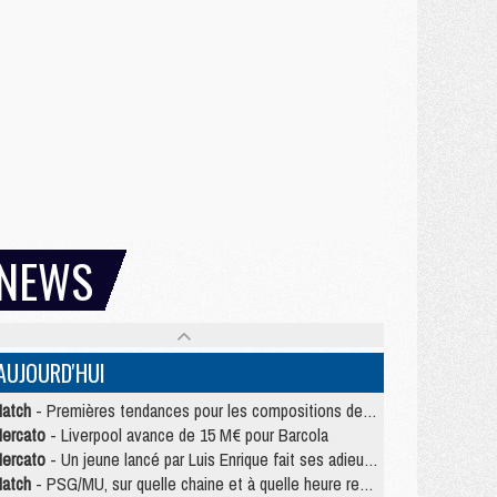
NEWS
AUJOURD'HUI
atch
- Premières tendances pour les compositions de PSG/MU
ercato
- Liverpool avance de 15 M€ pour Barcola
ercato
- Un jeune lancé par Luis Enrique fait ses adieux au PSG
atch
- PSG/MU, sur quelle chaine et à quelle heure regarder le match ?