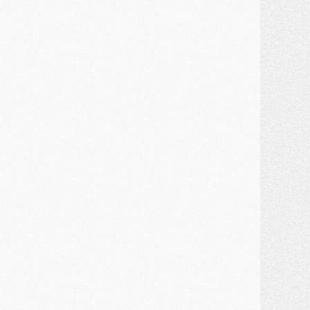
ercato
- Kroupi retiré du mercato
ercato
- Enfin une avancée dans le transfert d'Akliouche
MERCREDI 29 JUILLET
ercato
- Ferran Torres priorité du PSG, mais ouvert à tout
ercato
- Première offre de Liverpool en approche pour Barcola
ercato
- Le montant du transfert de Kolo Muani se précise, la formule aussi
ercato
- Kolo Muani attendu en Italie, son transfert débloqué
ercato
- Monaco a encore repoussé une offre du PSG pour Akliouche
ercato
- Liverpool presque d'accord avec Barcola, le PSG pas du tout
ercato
- Moment décisif pour le transfert de Kolo Muani
MARDI 28 JUILLET
ercato
- Des intermédiaires ont tenté de relancer Diomande au PSG
lub
- Au moins neuf jeunes conviés à l'entraînement des pros
ercato
- Une partie du communiqué du PSG sur Diomande expliquée
ercato
- Barcola futur plus gros transfert de l'été ?
ormation
- Retour sur la saison des U17 du PSG en 7 chiffres clés
lub
- Le PSG connaît ses premiers matches de septembre
ercato
- Un troisième prêt bouclé par le PSG