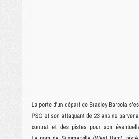
La porte d'un départ de Bradley Barcola s'e
PSG et son attaquant de 23 ans ne parvenan
contrat et des pistes pour son éventuell
Le nom de Summerville (West Ham), pisté i