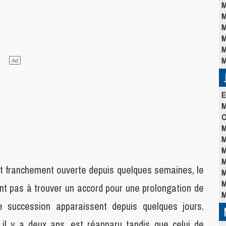
M
M
M
M
M
M
E
M
C
M
M
M
M
st franchement ouverte depuis quelques semaines, le
M
M
t pas à trouver un accord pour une prolongation de
M
e succession apparaissent depuis quelques jours.
l y a deux ans, est réapparu tandis que celui de