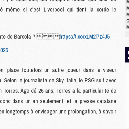
M
M
té même si c'est Liverpool qui tient la corde le
M
C
M
M
vente de Barcola ? 
https://t.co/xLM2l7z4J5
M
M
2026
M
M
M
oni place toutefois un autre joueur dans le viseur
 Selon le journaliste de Sky Italie, le PSG suit avec
E
n Torres. Âge dé 26 ans, Torres a la particularité de
P
C
, donc dans un an seulement, et la presse catalane
D
M
bien longtemps à envisager une prolongation, à savoir
M
M