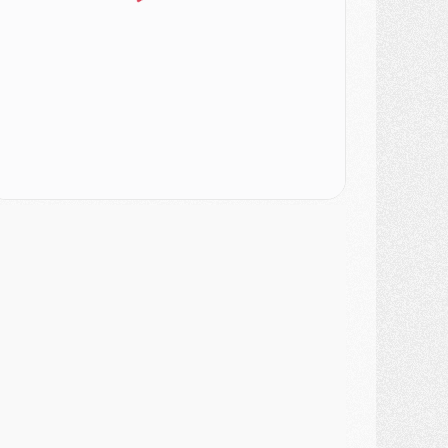
ercato
- Le PSG veut accélérer, Ferran Torres temporise
ercato
- Liverpool encore très loin du compte pour Barcola
LUNDI 03 AOÛT
atch
- Podcast CulturePSG : Mercato (Godts, Suzuki, Akliouche, Barcola, etc)
ercato
- L'Ajax attend bien plus de 45M pour Mika Godts
lub
- Quatre retours importants dans le groupe du PSG, et un plus discret
ercato
- Ayari file en Ligue 2
lub
- Le PSG s'associe avec un géant de la tech
ercato
- Vu d'Italie, le transfert de Suzuki au PSG est bien engagé
ercato
- Ferran Torres ne serait pas à vendre, mais...
urope
- Gros coup dur pour Aston Villa avant de croiser le PSG
DIMANCHE 02 AOÛT
ercato
- Le transfert de Kolo Muani à la Juventus est officiel
ercato
- [MAJ] Le PSG a fait une grosse offre à Parme pour Suzuki
ercato
- Le PSG a envoyé une première offre pour Mika Godts
lub
- Après Pacho, d'autres retours en vue
ercato
- Changement de dernière minute pour Kolo Muani
SAMEDI 01 AOÛT