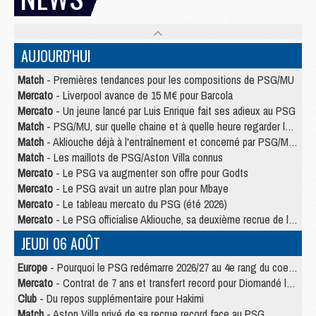
AUJOURD'HUI
Match
- Premières tendances pour les compositions de PSG/MU
Mercato
- Liverpool avance de 15 M€ pour Barcola
Mercato
- Un jeune lancé par Luis Enrique fait ses adieux au PSG
Match
- PSG/MU, sur quelle chaine et à quelle heure regarder le match ?
Match
- Akliouche déjà à l'entraînement et concerné par PSG/MU ?
Match
- Les maillots de PSG/Aston Villa connus
Mercato
- Le PSG va augmenter son offre pour Godts
Mercato
- Le PSG avait un autre plan pour Mbaye
Mercato
- Le tableau mercato du PSG (été 2026)
Mercato
- Le PSG officialise Akliouche, sa deuxième recrue de l’été
JEUDI 06 AOÛT
Europe
- Pourquoi le PSG redémarre 2026/27 au 4e rang du coefficient UEFA
Mercato
- Contrat de 7 ans et transfert record pour Diomandé loin du PSG
Club
- Du repos supplémentaire pour Hakimi
Match
- Aston Villa privé de sa recrue record face au PSG