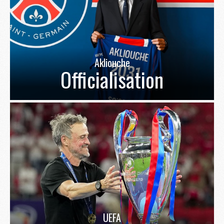
Akliouche
Officialisation
UEFA