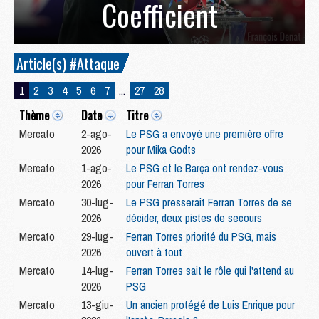
Coefficient
Article(s) #Attaque
1
2
3
4
5
6
7
...
27
28
Thème
Date
Titre
Mercato
2-ago-
Le PSG a envoyé une première offre
2026
pour Mika Godts
Mercato
1-ago-
Le PSG et le Barça ont rendez-vous
2026
pour Ferran Torres
Mercato
30-lug-
Le PSG presserait Ferran Torres de se
2026
décider, deux pistes de secours
Mercato
29-lug-
Ferran Torres priorité du PSG, mais
2026
ouvert à tout
Mercato
14-lug-
Ferran Torres sait le rôle qui l'attend au
2026
PSG
Mercato
13-giu-
Un ancien protégé de Luis Enrique pour