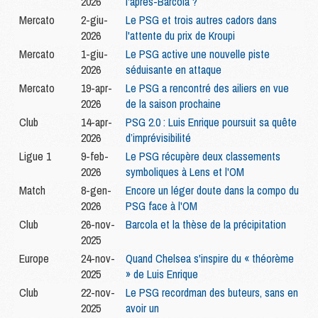
2026
l'après-Barcola ?
Mercato
2-giu-
Le PSG et trois autres cadors dans
2026
l'attente du prix de Kroupi
Mercato
1-giu-
Le PSG active une nouvelle piste
2026
séduisante en attaque
Mercato
19-apr-
Le PSG a rencontré des ailiers en vue
2026
de la saison prochaine
Club
14-apr-
PSG 2.0 : Luis Enrique poursuit sa quête
2026
d’imprévisibilité
Ligue 1
9-feb-
Le PSG récupère deux classements
2026
symboliques à Lens et l'OM
Match
8-gen-
Encore un léger doute dans la compo du
2026
PSG face à l'OM
Club
26-nov-
Barcola et la thèse de la précipitation
2025
Europe
24-nov-
Quand Chelsea s'inspire du « théorème
2025
» de Luis Enrique
Club
22-nov-
Le PSG recordman des buteurs, sans en
2025
avoir un