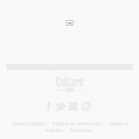
DIMANCHE 02 AOÛT
Mercato
- Le transfert de Kolo Muani à la Juventus est officiel
Mercato
- [MAJ] Le PSG a fait une grosse offre à Parme pour Suzuki
Mercato
- Le PSG a envoyé une première offre pour Mika Godts
Club
- Après Pacho, d'autres retours en vue
Mercato
- Changement de dernière minute pour Kolo Muani
SAMEDI 01 AOÛT
Mercato
- L'agent de Mika Godts confirme un accord avec le PSG
Club
- Quels numéros de maillot pour Akliouche et Digne au PSG ?
Match
- Un hommage prévu lors de Brest/PSG
Mercato
- Le PSG et le Barça ont rendez-vous pour Ferran Torres
Mercato
- Guéla Doué dans les listes du PSG
Mercato
- Le transfert de Mika Godts au PSG en bonne voie
VENDREDI 31 JUILLET
Match
- Un diffuseur annoncé pour les deux premiers matchs amicaux du PSG
Mentions légales
-
Politique de confidentialité
-
Équipe de
Mercato
- Le transfert d'Akliouche au PSG bouclé, le montant se précise
rédaction
-
Partenaires
Club
- Un retour majeur dans le groupe du PSG