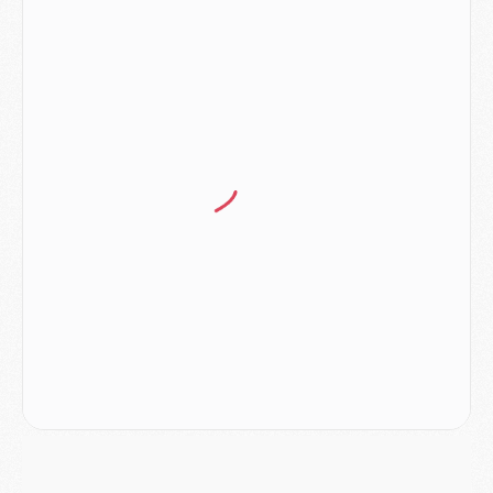
MARDI 04 AOÛT
Europe
- Les chapeaux provisoires de la Ligue des champions 2026/27
Podcast
- Podcast CulturePSG : Akliouche présenté par un fan de Monaco
Club
- Le PSG dévoile sa première collection d'entraînement pour 2026/2027
Discipline
- Un arbitre inattendu, mais porte-bonheur pour Lens/PSG
Match
- Majorque/PSG, sur quelle chaine et à quelle heure regarder le match ?
Mercato
- Le plan du PSG pour Suzuki et Chevalier se précise
Mercato
- L'Ajax refuse la première offre du PSG pour Godts
Mercato
- Le PSG veut accélérer, Ferran Torres temporise
Mercato
- Liverpool encore très loin du compte pour Barcola
LUNDI 03 AOÛT
Match
- Podcast CulturePSG : Mercato (Godts, Suzuki, Akliouche, Barcola, etc)
Mercato
- L'Ajax attend bien plus de 45M pour Mika Godts
Club
- Quatre retours importants dans le groupe du PSG, et un plus discret
Mercato
- Ayari file en Ligue 2
Club
- Le PSG s'associe avec un géant de la tech
Mercato
- Vu d'Italie, le transfert de Suzuki au PSG est bien engagé
Mercato
- Ferran Torres ne serait pas à vendre, mais...
Europe
- Gros coup dur pour Aston Villa avant de croiser le PSG