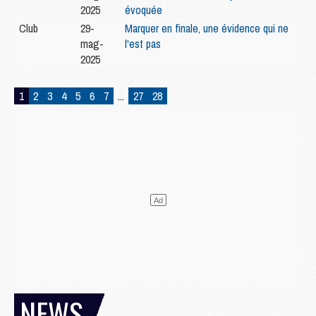
2025
évoquée
Club
29-
Marquer en finale, une évidence qui ne
mag-
l'est pas
2025
1
2
3
4
5
6
7
...
27
28
NEWS