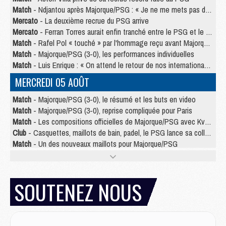
Match
- Ndjantou après Majorque/PSG : « Je ne me mets pas de plafond »
Mercato
- La deuxième recrue du PSG arrive
Mercato
- Ferran Torres aurait enfin tranché entre le PSG et le Barça
Match
- Rafel Pol « touché » par l'hommage reçu avant Majorque/PSG
Match
- Majorque/PSG (3-0), les performances individuelles
Match
- Luis Enrique : « On attend le retour de nos internationaux »
MERCREDI 05 AOÛT
Match
- Majorque/PSG (3-0), le résumé et les buts en video
Match
- Majorque/PSG (3-0), reprise compliquée pour Paris
Match
- Les compositions officielles de Majorque/PSG avec Kvara et de nombreux jeunes
Club
- Casquettes, maillots de bain, padel, le PSG lance sa collection été
Match
- Un des nouveaux maillots pour Majorque/PSG
Mercato
- Le PSG prépare une nouvelle offre pour Suzuki
Mercato
- Le transfert de Ferran Torres au PSG réglé avant le 12 août ?
Match
- Le groupe pour Majorque/PSG avec 11 absents
SOUTENEZ NOUS
Mercato
- Le PSG officialise un quatrième prêt
Mercato
- Liverpool ne veut pas que Barcola au PSG
Match
- Majorque/PSG, quelle compo pour le premier match de la saison 2026/27 ?