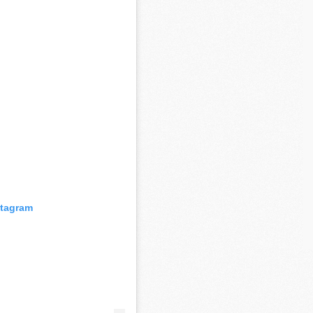
M
C
M
M
M
M
M
M
M
M
M
stagram
M
C
M
M
F
C