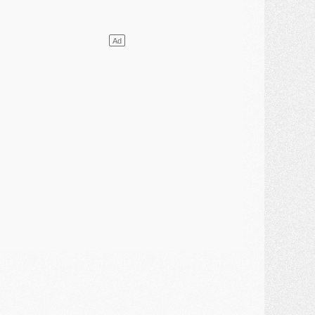
ercato
- Le PSG presserait Ferran Torres de se décider, deux pistes de secours
lub
- Déguisements, shopping, double scouting, Luis Campos dévoile ses méthodes
ercato
- Kroupi retiré du mercato
ercato
- Enfin une avancée dans le transfert d'Akliouche
MERCREDI 29 JUILLET
ercato
- Ferran Torres priorité du PSG, mais ouvert à tout
ercato
- Première offre de Liverpool en approche pour Barcola
ercato
- Le montant du transfert de Kolo Muani se précise, la formule aussi
ercato
- Kolo Muani attendu en Italie, son transfert débloqué
ercato
- Monaco a encore repoussé une offre du PSG pour Akliouche
ercato
- Liverpool presque d'accord avec Barcola, le PSG pas du tout
ercato
- Moment décisif pour le transfert de Kolo Muani
MARDI 28 JUILLET
ercato
- Des intermédiaires ont tenté de relancer Diomande au PSG
lub
- Au moins neuf jeunes conviés à l'entraînement des pros
ercato
- Une partie du communiqué du PSG sur Diomande expliquée
ercato
- Barcola futur plus gros transfert de l'été ?
ormation
- Retour sur la saison des U17 du PSG en 7 chiffres clés
lub
- Le PSG connaît ses premiers matches de septembre