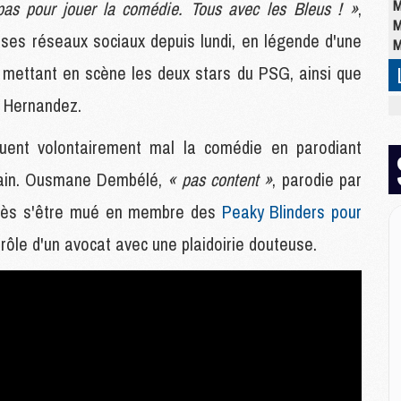
M
pas pour jouer la comédie. Tous avec les Bleus ! »
,
M
 ses réseaux sociaux depuis lundi, en légende d'une
M
te mettant en scène les deux stars du PSG, ainsi que
o Hernandez.
M
M
ouent volontairement mal la comédie en parodiant
C
M
icain. Ousmane Dembélé,
« pas content »
, parodie par
C
M
près s'être mué en membre des
Peaky Blinders pour
M
 rôle d'un avocat avec une plaidoirie douteuse.
E
M
M
M
C
M