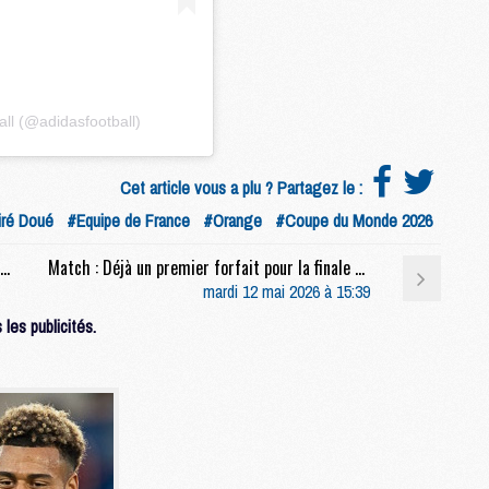
M
P
M
ll (@adidasfootball)
C
R
Cet article vous a plu ? Partagez le :
M
M
ré Doué
#Equipe de France
#Orange
#Coupe du Monde 2026
C
Match : Les compositions de Lens/PSG selon la presse
Match : Déjà un premier forfait pour la finale PSG/Arsenal
mardi 12 mai 2026 à 15:39
M
les publicités.
C
C
M
M
M