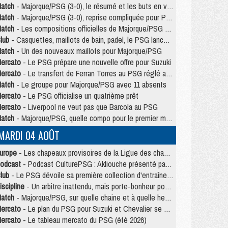
atch
- Majorque/PSG (3-0), le résumé et les buts en video
atch
- Majorque/PSG (3-0), reprise compliquée pour Paris
atch
- Les compositions officielles de Majorque/PSG avec Kvara et de nombreux jeunes
lub
- Casquettes, maillots de bain, padel, le PSG lance sa collection été
atch
- Un des nouveaux maillots pour Majorque/PSG
ercato
- Le PSG prépare une nouvelle offre pour Suzuki
ercato
- Le transfert de Ferran Torres au PSG réglé avant le 12 août ?
atch
- Le groupe pour Majorque/PSG avec 11 absents
ercato
- Le PSG officialise un quatrième prêt
ercato
- Liverpool ne veut pas que Barcola au PSG
atch
- Majorque/PSG, quelle compo pour le premier match de la saison 2026/27 ?
MARDI 04 AOÛT
urope
- Les chapeaux provisoires de la Ligue des champions 2026/27
odcast
- Podcast CulturePSG : Akliouche présenté par un fan de Monaco
lub
- Le PSG dévoile sa première collection d'entraînement pour 2026/2027
iscipline
- Un arbitre inattendu, mais porte-bonheur pour Lens/PSG
atch
- Majorque/PSG, sur quelle chaine et à quelle heure regarder le match ?
ercato
- Le plan du PSG pour Suzuki et Chevalier se précise
ercato
- Le tableau mercato du PSG (été 2026)