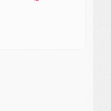
SAMEDI 01 AOÛT
ercato
- L'agent de Mika Godts confirme un accord avec le PSG
lub
- Quels numéros de maillot pour Akliouche et Digne au PSG ?
atch
- Un hommage prévu lors de Brest/PSG
ercato
- Le PSG et le Barça ont rendez-vous pour Ferran Torres
ercato
- Guéla Doué dans les listes du PSG
ercato
- Le transfert de Mika Godts au PSG en bonne voie
VENDREDI 31 JUILLET
atch
- Un diffuseur annoncé pour les deux premiers matchs amicaux du PSG
ercato
- Le transfert d'Akliouche au PSG bouclé, le montant se précise
lub
- Un retour majeur dans le groupe du PSG
lub
- [MAJ] Ndjantou et deux jeunes du PSG annoncés dans un tournoi U21
ercato
- L'étonnante piste Suzuki confirmée et onéreuse
JEUDI 30 JUILLET
élections
- Ancelotti fait le ménage au Brésil mais veut garder Marquinhos
ercato
- Le statu quo du milieu du PSG se précise
lub
- Le PSG plutôt que la FIFA pour Al-Khelaïfi, poussé par l'UEFA ?