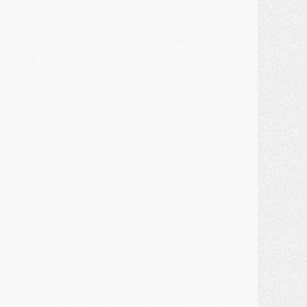
ercato
- Un troisième prêt bouclé par le PSG
LUNDI 27 JUILLET
odcast
- Podcast CulturePSG à 22h : Mercato (Barcola, Diomande, etc)
ercato
- La prolongation de Dembélé au PSG dans la dernière ligne droite
lub
- Le PSG a fait sa reprise avec... 9 joueurs
és. sociaux
- Les Portugais du PSG réunis pendant leurs vacances
ercato
- Le PSG avance sur la piste Suzuki
ercato
- Après Digne, un autre défenseur en approche au PSG ?
lub
- Une petite quinzaine de joueurs attendus pour la reprise de l'entraînement du PSG
DIMANCHE 26 JUILLET
ercato
- Le PSG lâche Diomande et tacle des demandes « totalement disproportionnés »
lub
- [Avant la reprise] Les tauliers de la saison passée
lub
- Barcola refuse de prolonger au PSG
ercato
- Luis Enrique derrière l'intérêt du PSG pour Rodri ?
ercato
- Le transfert de Kolo Muani enfin débloqué ?
ercato
- Le PSG n'est plus en pole pour Diomande, mais pas hors-jeu
SAMEDI 25 JUILLET