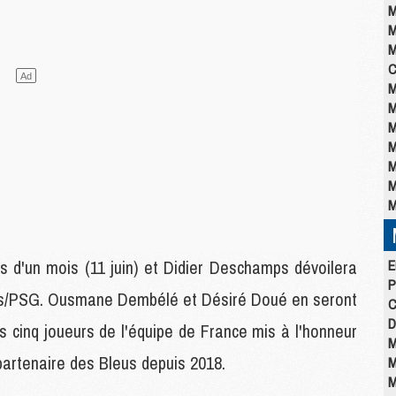
M
M
M
C
M
M
M
M
M
M
M
d'un mois (11 juin) et Didier Deschamps dévoilera
E
P
Lens/PSG. Ousmane Dembélé et Désiré Doué en seront
C
D
es cinq joueurs de l'équipe de France mis à l'honneur
M
 partenaire des Bleus depuis 2018.
M
M