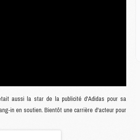
M
C
M
M
M
M
M
M
C
C
ait aussi la star de la publicité d'Adidas pour sa
M
ng-in en soutien. Bientôt une carrière d'acteur pour
S
M
C