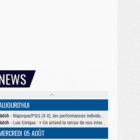
NEWS
AUJOURD'HUI
atch
- Majorque/PSG (3-0), les performances individuelles
atch
- Luis Enrique : « On attend le retour de nos internationaux »
MERCREDI 05 AOÛT