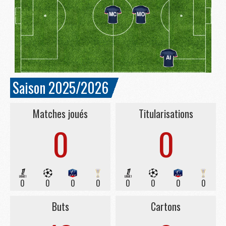
Saison 2025/2026
Matches joués
Titularisations
0
0
0
0
0
0
0
0
0
0
Buts
Cartons