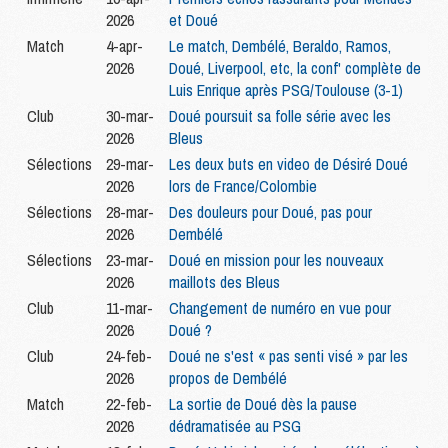
2026
et Doué
Match
4-apr-
Le match, Dembélé, Beraldo, Ramos,
2026
Doué, Liverpool, etc, la conf' complète de
Luis Enrique après PSG/Toulouse (3-1)
Club
30-mar-
Doué poursuit sa folle série avec les
2026
Bleus
Sélections
29-mar-
Les deux buts en video de Désiré Doué
2026
lors de France/Colombie
Sélections
28-mar-
Des douleurs pour Doué, pas pour
2026
Dembélé
Sélections
23-mar-
Doué en mission pour les nouveaux
2026
maillots des Bleus
Club
11-mar-
Changement de numéro en vue pour
2026
Doué ?
Club
24-feb-
Doué ne s'est « pas senti visé » par les
2026
propos de Dembélé
Match
22-feb-
La sortie de Doué dès la pause
2026
dédramatisée au PSG