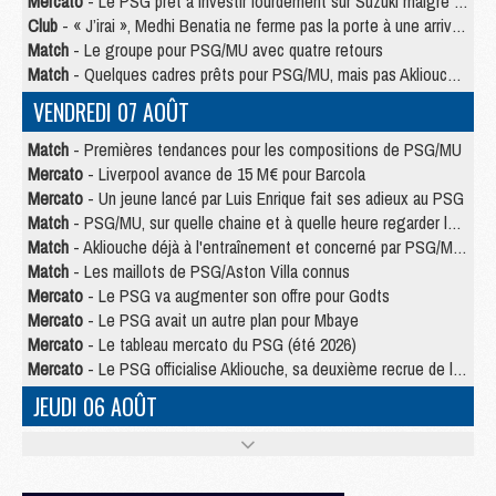
Mercato
- Le PSG prêt à investir lourdement sur Suzuki malgré Safonov et Chevalier
Club
- « J’irai », Medhi Benatia ne ferme pas la porte à une arrivée au PSG
Match
- Le groupe pour PSG/MU avec quatre retours
Match
- Quelques cadres prêts pour PSG/MU, mais pas Akliouche ?
VENDREDI 07 AOÛT
Match
- Premières tendances pour les compositions de PSG/MU
Mercato
- Liverpool avance de 15 M€ pour Barcola
Mercato
- Un jeune lancé par Luis Enrique fait ses adieux au PSG
Match
- PSG/MU, sur quelle chaine et à quelle heure regarder le match ?
Match
- Akliouche déjà à l'entraînement et concerné par PSG/MU ?
Match
- Les maillots de PSG/Aston Villa connus
Mercato
- Le PSG va augmenter son offre pour Godts
Mercato
- Le PSG avait un autre plan pour Mbaye
Mercato
- Le tableau mercato du PSG (été 2026)
Mercato
- Le PSG officialise Akliouche, sa deuxième recrue de l’été
JEUDI 06 AOÛT
Europe
- Pourquoi le PSG redémarre 2026/27 au 4e rang du coefficient UEFA
Mercato
- Contrat de 7 ans et transfert record pour Diomandé loin du PSG
Club
- Du repos supplémentaire pour Hakimi