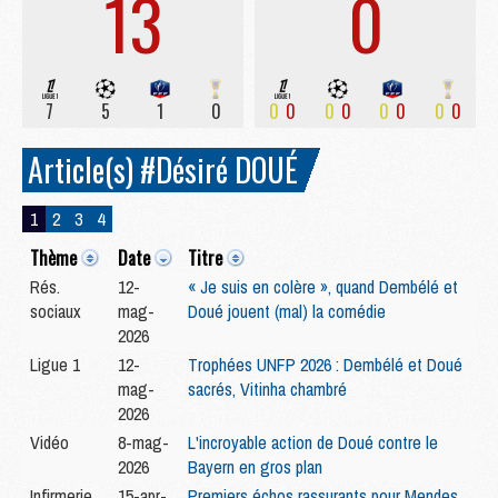
13
0
7
5
1
0
0
0
0
0
0
0
0
0
Article(s) #Désiré DOUÉ
1
2
3
4
Thème
Date
Titre
Rés.
12-
« Je suis en colère », quand Dembélé et
sociaux
mag-
Doué jouent (mal) la comédie
2026
Ligue 1
12-
Trophées UNFP 2026 : Dembélé et Doué
mag-
sacrés, Vitinha chambré
2026
Vidéo
8-mag-
L'incroyable action de Doué contre le
2026
Bayern en gros plan
Infirmerie
15-apr-
Premiers échos rassurants pour Mendes