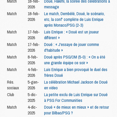
Match
18-feb-
Doué, Hakimi, la soirée des célébrations à
2026
message
Match
18-feb-
Le match, Dembélé, Doué, le scénario,
2026
etc, la conf' complète de Luis Enrique
après Monaco/PSG (2-3)
Match
17-feb-
Luis Enrique : « Doué est un joueur
2026
différent »
Match
17-feb-
Doué : « J'essaye de jouer comme
2026
d'habitude »
Match
8-feb-
Doué après PSG/OM (5-0) : « On a été
2026
une grande équipe ce soir »
Match
4-feb-
Luis Enrique a bien provoqué le duel des
2026
frères Doué
Rés.
5-gen-
La célébration Michael Jackson de Doué
sociaux
2026
en video
Club
5-dic-
La petite exclu de Luis Enrique sur Doué
2025
à PSG For Communities
Match
4-dic-
Doué « de mieux en mieux » et de retour
2025
pour Bilbao/PSG ?