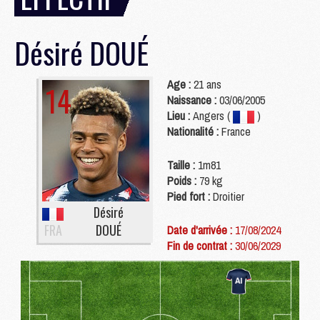
Désiré
DOUÉ
Age :
21 ans
14
Naissance :
03/06/2005
Lieu :
Angers (
)
Nationalité :
France
Taille :
1m81
Poids :
79 kg
Pied fort :
Droitier
Désiré
FRA
DOUÉ
Date d'arrivée :
17/08/2024
Fin de contrat :
30/06/2029