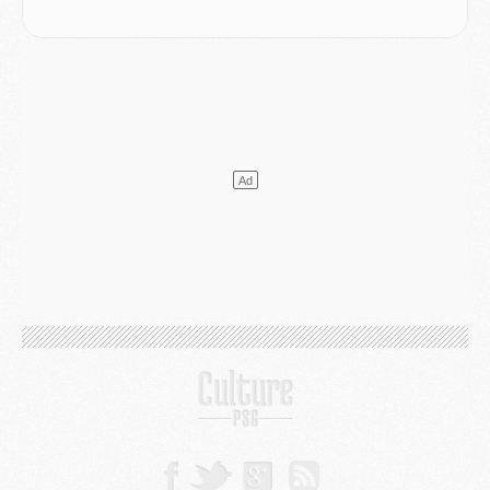
MARDI 04 AOÛT
Europe
- Les chapeaux provisoires de la Ligue des champions 2026/27
Podcast
- Podcast CulturePSG : Akliouche présenté par un fan de Monaco
Club
- Le PSG dévoile sa première collection d'entraînement pour 2026/2027
Discipline
- Un arbitre inattendu, mais porte-bonheur pour Lens/PSG
Match
- Majorque/PSG, sur quelle chaine et à quelle heure regarder le match ?
Mercato
- Le plan du PSG pour Suzuki et Chevalier se précise
Mercato
- L'Ajax refuse la première offre du PSG pour Godts
Mercato
- Le PSG veut accélérer, Ferran Torres temporise
Mercato
- Liverpool encore très loin du compte pour Barcola
LUNDI 03 AOÛT
Match
- Podcast CulturePSG : Mercato (Godts, Suzuki, Akliouche, Barcola, etc)
Mercato
- L'Ajax attend bien plus de 45M pour Mika Godts
Club
- Quatre retours importants dans le groupe du PSG, et un plus discret
Mercato
- Ayari file en Ligue 2
Club
- Le PSG s'associe avec un géant de la tech
Mercato
- Vu d'Italie, le transfert de Suzuki au PSG est bien engagé
Mercato
- Ferran Torres ne serait pas à vendre, mais...