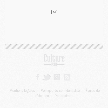
Mercato
- Liverpool encore très loin du compte pour Barcola
LUNDI 03 AOÛT
Match
- Podcast CulturePSG : Mercato (Godts, Suzuki, Akliouche, Barcola, etc)
Mercato
- L'Ajax attend bien plus de 45M pour Mika Godts
Club
- Quatre retours importants dans le groupe du PSG, et un plus discret
Mercato
- Ayari file en Ligue 2
Club
- Le PSG s'associe avec un géant de la tech
Mercato
- Vu d'Italie, le transfert de Suzuki au PSG est bien engagé
Mercato
- Ferran Torres ne serait pas à vendre, mais...
Europe
- Gros coup dur pour Aston Villa avant de croiser le PSG
DIMANCHE 02 AOÛT
Mercato
- Le transfert de Kolo Muani à la Juventus est officiel
Mercato
- [MAJ] Le PSG a fait une grosse offre à Parme pour Suzuki
Mercato
- Le PSG a envoyé une première offre pour Mika Godts
Club
- Après Pacho, d'autres retours en vue
Mentions légales
-
Politique de confidentialité
-
Équipe de
Mercato
- Changement de dernière minute pour Kolo Muani
rédaction
-
Partenaires
SAMEDI 01 AOÛT