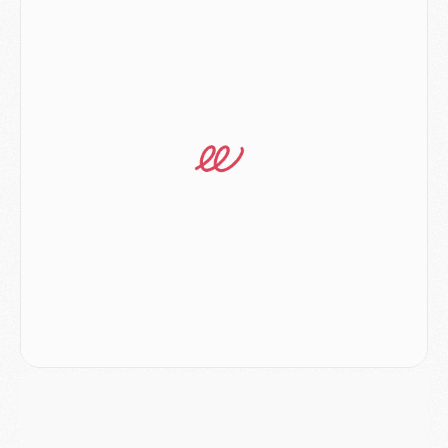
Match
- Majorque/PSG (3-0), reprise compliquée pour Paris
Match
- Les compositions officielles de Majorque/PSG avec Kvara et de nombreux jeunes
Club
- Casquettes, maillots de bain, padel, le PSG lance sa collection été
Match
- Un des nouveaux maillots pour Majorque/PSG
Mercato
- Le PSG prépare une nouvelle offre pour Suzuki
Mercato
- Le transfert de Ferran Torres au PSG réglé avant le 12 août ?
Match
- Le groupe pour Majorque/PSG avec 11 absents
Mercato
- Le PSG officialise un quatrième prêt
Mercato
- Liverpool ne veut pas que Barcola au PSG
Match
- Majorque/PSG, quelle compo pour le premier match de la saison 2026/27 ?
MARDI 04 AOÛT
Europe
- Les chapeaux provisoires de la Ligue des champions 2026/27
Podcast
- Podcast CulturePSG : Akliouche présenté par un fan de Monaco
Club
- Le PSG dévoile sa première collection d'entraînement pour 2026/2027
Discipline
- Un arbitre inattendu, mais porte-bonheur pour Lens/PSG
Match
- Majorque/PSG, sur quelle chaine et à quelle heure regarder le match ?
Mercato
- Le plan du PSG pour Suzuki et Chevalier se précise
Mercato
- L'Ajax refuse la première offre du PSG pour Godts
Mercato
- Le PSG veut accélérer, Ferran Torres temporise