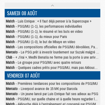
SAMEDI 08 AOÛT
Match
- Luis Enrique : « Il faut déjà penser à la Supercoupe »
Match
- PSG/MU (1-1), les performances individuelles
Match
- PSG/MU (1-1), le résumé et les buts en video
Match
- PSG/MU (1-1), du mieux pour Paris
Match
- PSG/MU (1-0), le but de Mbaye en video
Match
- Les compositions officielles de PSG/MU dévoilées, Pacho titulaire
Mercato
- Le PSG prêt à investir lourdement sur Suzuki malgré Safonov et Chevalier
Club
- « J’irai », Medhi Benatia ne ferme pas la porte à une arrivée au PSG
Match
- Le groupe pour PSG/MU avec quatre retours
Match
- Quelques cadres prêts pour PSG/MU, mais pas Akliouche ?
VENDREDI 07 AOÛT
Match
- Premières tendances pour les compositions de PSG/MU
Mercato
- Liverpool avance de 15 M€ pour Barcola
Mercato
- Un jeune lancé par Luis Enrique fait ses adieux au PSG
Match
- PSG/MU, sur quelle chaine et à quelle heure regarder le match ?
Match
- Akliouche déjà à l'entraînement et concerné par PSG/MU ?