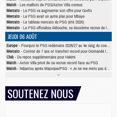
Match
- Les maillots de PSG/Aston Villa connus
Mercato
- Le PSG va augmenter son offre pour Godts
Mercato
- Le PSG avait un autre plan pour Mbaye
Mercato
- Le tableau mercato du PSG (été 2026)
Mercato
- Le PSG officialise Akliouche, sa deuxième recrue de l’été
JEUDI 06 AOÛT
Europe
- Pourquoi le PSG redémarre 2026/27 au 4e rang du coefficient UEFA
Mercato
- Contrat de 7 ans et transfert record pour Diomandé loin du PSG
Club
- Du repos supplémentaire pour Hakimi
Match
- Aston Villa privé de sa recrue record face au PSG
Match
- Ndjantou après Majorque/PSG : « Je ne me mets pas de plafond »
Mercato
- La deuxième recrue du PSG arrive
Mercato
- Ferran Torres aurait enfin tranché entre le PSG et le Barça
Match
- Rafel Pol « touché » par l'hommage reçu avant Majorque/PSG
SOUTENEZ NOUS
Match
- Majorque/PSG (3-0), les performances individuelles
Match
- Luis Enrique : « On attend le retour de nos internationaux »
MERCREDI 05 AOÛT
Match
- Majorque/PSG (3-0), le résumé et les buts en video