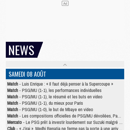
NEWS
SAMEDI 08 AOÛT
Match
- Luis Enrique : « Il faut déjà penser à la Supercoupe »
Match
- PSG/MU (1-1), les performances individuelles
Match
- PSG/MU (1-1), le résumé et les buts en video
Match
- PSG/MU (1-1), du mieux pour Paris
Match
- PSG/MU (1-0), le but de Mbaye en video
Match
- Les compositions officielles de PSG/MU dévoilées, Pacho titulaire
Mercato
- Le PSG prêt à investir lourdement sur Suzuki malgré Safonov et Chevalier
Club
- « J’irai », Medhi Benatia ne ferme pas la porte à une arrivée au PSG