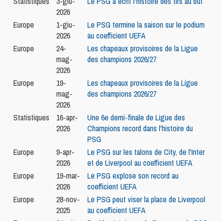
Statistiques
3-giu-
Le PSG a écrit l'histoire des tirs au but
2026
Europe
1-giu-
Le PSG termine la saison sur le podium
2026
au coefficient UEFA
Europe
24-
Les chapeaux provisoires de la Ligue
mag-
des champions 2026/27
2026
Europe
19-
Les chapeaux provisoires de la Ligue
mag-
des champions 2026/27
2026
Statistiques
16-apr-
Une 6e demi-finale de Ligue des
2026
Champions record dans l'histoire du
PSG
Europe
9-apr-
Le PSG sur les talons de City, de l'Inter
2026
et de Liverpool au coefficient UEFA
Europe
19-mar-
Le PSG explose son record au
2026
coefficient UEFA
Europe
28-nov-
Le PSG peut viser la place de Liverpool
2025
au coefficient UEFA