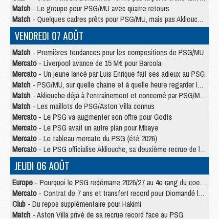
Match
- Le groupe pour PSG/MU avec quatre retours
Match
- Quelques cadres prêts pour PSG/MU, mais pas Akliouche ?
VENDREDI 07 AOÛT
Match
- Premières tendances pour les compositions de PSG/MU
Mercato
- Liverpool avance de 15 M€ pour Barcola
Mercato
- Un jeune lancé par Luis Enrique fait ses adieux au PSG
Match
- PSG/MU, sur quelle chaine et à quelle heure regarder le match ?
Match
- Akliouche déjà à l'entraînement et concerné par PSG/MU ?
Match
- Les maillots de PSG/Aston Villa connus
Mercato
- Le PSG va augmenter son offre pour Godts
Mercato
- Le PSG avait un autre plan pour Mbaye
Mercato
- Le tableau mercato du PSG (été 2026)
Mercato
- Le PSG officialise Akliouche, sa deuxième recrue de l’été
JEUDI 06 AOÛT
Europe
- Pourquoi le PSG redémarre 2026/27 au 4e rang du coefficient UEFA
Mercato
- Contrat de 7 ans et transfert record pour Diomandé loin du PSG
Club
- Du repos supplémentaire pour Hakimi
Match
- Aston Villa privé de sa recrue record face au PSG