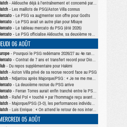
atch
- Akliouche déjà à l'entraînement et concerné par PSG/MU ?
atch
- Les maillots de PSG/Aston Villa connus
ercato
- Le PSG va augmenter son offre pour Godts
ercato
- Le PSG avait un autre plan pour Mbaye
ercato
- Le tableau mercato du PSG (été 2026)
ercato
- Le PSG officialise Akliouche, sa deuxième recrue de l’été
JEUDI 06 AOÛT
urope
- Pourquoi le PSG redémarre 2026/27 au 4e rang du coefficient UEFA
ercato
- Contrat de 7 ans et transfert record pour Diomandé loin du PSG
lub
- Du repos supplémentaire pour Hakimi
atch
- Aston Villa privé de sa recrue record face au PSG
atch
- Ndjantou après Majorque/PSG : « Je ne me mets pas de plafond »
ercato
- La deuxième recrue du PSG arrive
ercato
- Ferran Torres aurait enfin tranché entre le PSG et le Barça
atch
- Rafel Pol « touché » par l'hommage reçu avant Majorque/PSG
atch
- Majorque/PSG (3-0), les performances individuelles
atch
- Luis Enrique : « On attend le retour de nos internationaux »
MERCREDI 05 AOÛT