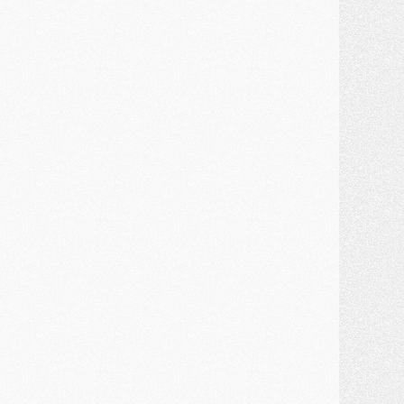
ercato
- Kroupi retiré du mercato
ercato
- Enfin une avancée dans le transfert d'Akliouche
MERCREDI 29 JUILLET
ercato
- Ferran Torres priorité du PSG, mais ouvert à tout
ercato
- Première offre de Liverpool en approche pour Barcola
ercato
- Le montant du transfert de Kolo Muani se précise, la formule aussi
ercato
- Kolo Muani attendu en Italie, son transfert débloqué
ercato
- Monaco a encore repoussé une offre du PSG pour Akliouche
ercato
- Liverpool presque d'accord avec Barcola, le PSG pas du tout
ercato
- Moment décisif pour le transfert de Kolo Muani
MARDI 28 JUILLET
ercato
- Des intermédiaires ont tenté de relancer Diomande au PSG
lub
- Au moins neuf jeunes conviés à l'entraînement des pros
ercato
- Une partie du communiqué du PSG sur Diomande expliquée
ercato
- Barcola futur plus gros transfert de l'été ?
ormation
- Retour sur la saison des U17 du PSG en 7 chiffres clés
lub
- Le PSG connaît ses premiers matches de septembre
ercato
- Un troisième prêt bouclé par le PSG