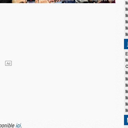
M
M
M
M
M
M
E
M
C
M
M
M
M
M
M
M
sponible
ici
.