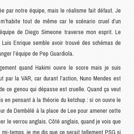
M
 par notre équipe, mais le réalisme fait défaut. Je
C
M
e m’habite tout de même car le scénario cruel d’un
M
’équipe de Diego Simeone traverse mon esprit. Le
M
M
t Luis Enrique semble avoir trouvé des schémas de
anger l’équipe de Pep Guardiola.
M
M
agement quand Hakimi ouvre le score mais je suis
C
ut par la VAR, car durant l’action, Nuno Mendes est
C
M
de ce genou qui dépasse est cruelle. Quand ça veut
ois en pensant à la théorie du ketchup : si on ouvre le
S
tour de Dembélé à la place de Lee pour amener cette
M
C
uer le verrou anglais. Côté anglais, quand je vois que
M
e mi-temps, je me dis que ce serait tellement PSG si
C