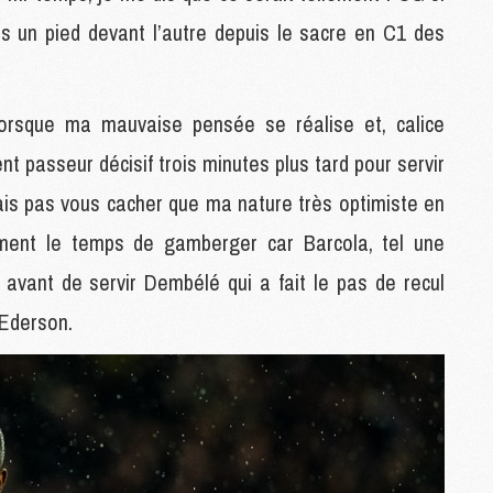
M
lus un pied devant l’autre depuis le sacre en C1 des
M
M
lorsque ma mauvaise pensée se réalise et, calice
M
t passeur décisif trois minutes plus tard pour servir
M
M
vais pas vous cacher que ma nature très optimiste en
M
M
iment le temps de gamberger car Barcola, tel une
M
 avant de servir Dembélé qui a fait le pas de recul
r Ederson.
M
C
M
M
F
C
M