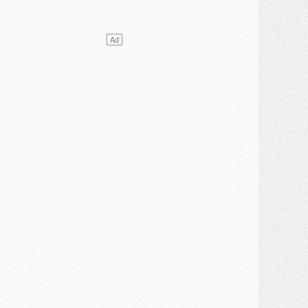
ercato
- L'agent de Mika Godts confirme un accord avec le PSG
lub
- Quels numéros de maillot pour Akliouche et Digne au PSG ?
atch
- Un hommage prévu lors de Brest/PSG
ercato
- Le PSG et le Barça ont rendez-vous pour Ferran Torres
ercato
- Guéla Doué dans les listes du PSG
ercato
- Le transfert de Mika Godts au PSG en bonne voie
VENDREDI 31 JUILLET
atch
- Un diffuseur annoncé pour les deux premiers matchs amicaux du PSG
ercato
- Le transfert d'Akliouche au PSG bouclé, le montant se précise
lub
- Un retour majeur dans le groupe du PSG
lub
- [MAJ] Ndjantou et deux jeunes du PSG annoncés dans un tournoi U21
ercato
- L'étonnante piste Suzuki confirmée et onéreuse
JEUDI 30 JUILLET
élections
- Ancelotti fait le ménage au Brésil mais veut garder Marquinhos
ercato
- Le statu quo du milieu du PSG se précise
lub
- Le PSG plutôt que la FIFA pour Al-Khelaïfi, poussé par l'UEFA ?
ercato
- Le PSG presserait Ferran Torres de se décider, deux pistes de secours
lub
- Déguisements, shopping, double scouting, Luis Campos dévoile ses méthodes