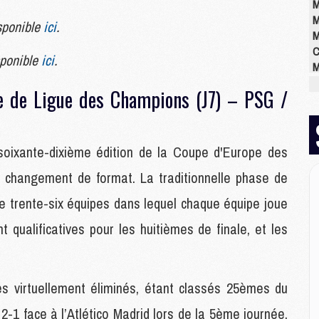
M
M
sponible
ici
.
M
C
sponible
ici
.
M
M
e de Ligue des Champions (J7) – PSG /
M
M
M
M
oixante-dixième édition de la Coupe d'Europe des
M
n changement de format. La traditionnelle phase de
e trente-six équipes dans lequel chaque équipe joue
E
P
 qualificatives pour les huitièmes de finale, et les
C
D
M
 virtuellement éliminés, étant classés 25èmes du
M
M
2-1 face à l’Atlético Madrid lors de la 5ème journée,