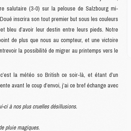
M
M
ire salutaire (3-0) sur la pelouse de Salzbourg mi-
oué inscrira son tout premier but sous les couleurs
M
 bleu d’avoir leur destin entre leurs pieds. Notre
M
point de plus que nous au compteur, et une victoire
C
M
trevoir la possibilité de migrer au printemps vers le
C
M
M
E
c’est la météo so British ce soir-là, et étant d’un
ente avant le coup d’envoi, j’ai ce bref échange avec
M
M
M
i-ci à nos plus cruelles désillusions.
C
M
 de pluie magiques.