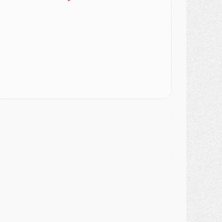
ercato
- Le PSG veut accélérer, Ferran Torres temporise
ercato
- Liverpool encore très loin du compte pour Barcola
LUNDI 03 AOÛT
atch
- Podcast CulturePSG : Mercato (Godts, Suzuki, Akliouche, Barcola, etc)
ercato
- L'Ajax attend bien plus de 45M pour Mika Godts
lub
- Quatre retours importants dans le groupe du PSG, et un plus discret
ercato
- Ayari file en Ligue 2
lub
- Le PSG s'associe avec un géant de la tech
ercato
- Vu d'Italie, le transfert de Suzuki au PSG est bien engagé
ercato
- Ferran Torres ne serait pas à vendre, mais...
urope
- Gros coup dur pour Aston Villa avant de croiser le PSG
DIMANCHE 02 AOÛT
ercato
- Le transfert de Kolo Muani à la Juventus est officiel
ercato
- [MAJ] Le PSG a fait une grosse offre à Parme pour Suzuki
ercato
- Le PSG a envoyé une première offre pour Mika Godts
lub
- Après Pacho, d'autres retours en vue
ercato
- Changement de dernière minute pour Kolo Muani
SAMEDI 01 AOÛT