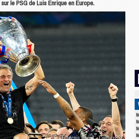
s sur le PSG de Luis Enrique en Europe.
M
M
M
M