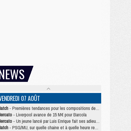
NEWS
VENDREDI 07 AOÛT
atch
- Premières tendances pour les compositions de PSG/MU
ercato
- Liverpool avance de 15 M€ pour Barcola
ercato
- Un jeune lancé par Luis Enrique fait ses adieux au PSG
atch
- PSG/MU, sur quelle chaine et à quelle heure regarder le match ?