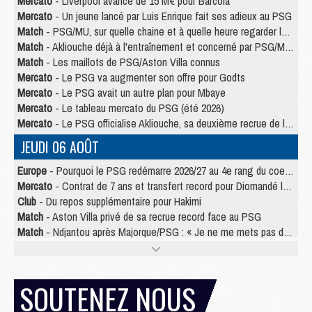
Mercato
- Liverpool avance de 15 M€ pour Barcola
Mercato
- Un jeune lancé par Luis Enrique fait ses adieux au PSG
Match
- PSG/MU, sur quelle chaine et à quelle heure regarder le match ?
Match
- Akliouche déjà à l'entraînement et concerné par PSG/MU ?
Match
- Les maillots de PSG/Aston Villa connus
Mercato
- Le PSG va augmenter son offre pour Godts
Mercato
- Le PSG avait un autre plan pour Mbaye
Mercato
- Le tableau mercato du PSG (été 2026)
Mercato
- Le PSG officialise Akliouche, sa deuxième recrue de l’été
JEUDI 06 AOÛT
Europe
- Pourquoi le PSG redémarre 2026/27 au 4e rang du coefficient UEFA
Mercato
- Contrat de 7 ans et transfert record pour Diomandé loin du PSG
Club
- Du repos supplémentaire pour Hakimi
Match
- Aston Villa privé de sa recrue record face au PSG
Match
- Ndjantou après Majorque/PSG : « Je ne me mets pas de plafond »
Mercato
- La deuxième recrue du PSG arrive
Mercato
- Ferran Torres aurait enfin tranché entre le PSG et le Barça
Match
- Rafel Pol « touché » par l'hommage reçu avant Majorque/PSG
SOUTENEZ NOUS
Match
- Majorque/PSG (3-0), les performances individuelles
Match
- Luis Enrique : « On attend le retour de nos internationaux »