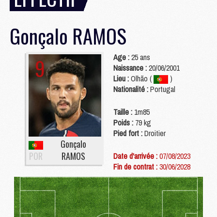
Gonçalo
RAMOS
Age :
25 ans
9
Naissance :
20/06/2001
Lieu :
Olhão (
)
Nationalité :
Portugal
Taille :
1m85
Poids :
79 kg
Pied fort :
Droitier
Gonçalo
POR
RAMOS
Date d'arrivée :
07/08/2023
Fin de contrat :
30/06/2028