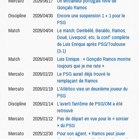
Mercato
2026/06/17
Un entraîneur portugais rêve de
Gonçalo Ramos
Discipline
2026/04/30
Encore une suspension 1 + 1 pour le
PSG
Match
2026/04/04
Le match, Dembélé, Beraldo, Ramos,
Doué, Liverpool, etc, la conf' complète
de Luis Enrique après PSG/Toulouse
(3-1)
Match
2026/04/03
Luis Enrique : « Gonçalo Ramos montre
toujours que je me rate »
Mercato
2026/01/23
Le PSG aurait déjà trouvé le
remplaçant de Ramos
Mercato
2026/01/19
L'Atlético vise un deuxième joueur du
PSG
Discipline
2026/01/14
L'averti fantôme de PSG/OM a été
retrouvé
Mercato
2026/01/12
Pas de départ en vue pour le « sorcier
» du PSG
Mercato
2025/12/30
Pour son agent, « Ramos peut jouer