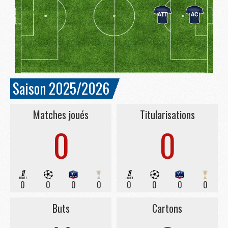
Saison 2025/2026
Matches joués
Titularisations
0
0
0
0
0
0
0
0
0
0
Buts
Cartons