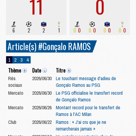
11
0
6
2
2
1
0
0
0
0
0
0
0
0
Article(s) #Gonçalo RAMOS
1
2
3
4
Thème
Date
Titre
Rés.
2026/06/30
Le touchant message d'adieu de
sociaux
Gonçalo Ramos au PSG
Mercato
2026/06/30
Le PSG officialise le transfert record
de Gonçalo Ramos
Mercato
2026/06/26
Montant record pour le transfert de
Ramos à l'AC Milan
Club
2026/06/22
Ramos : « J'ai cru que je ne
remarcherais jamais »