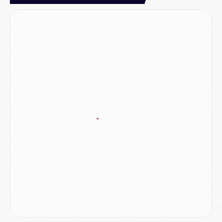
MERCREDI 05 AOÛT
Match
- Majorque/PSG (3-0), le résumé et les buts en video
Match
- Majorque/PSG (3-0), reprise compliquée pour Paris
Match
- Les compositions officielles de Majorque/PSG avec Kvara et de nombreux jeunes
Club
- Casquettes, maillots de bain, padel, le PSG lance sa collection été
Match
- Un des nouveaux maillots pour Majorque/PSG
Mercato
- Le PSG prépare une nouvelle offre pour Suzuki
Mercato
- Le transfert de Ferran Torres au PSG réglé avant le 12 août ?
Match
- Le groupe pour Majorque/PSG avec 11 absents
Mercato
- Le PSG officialise un quatrième prêt
Mercato
- Liverpool ne veut pas que Barcola au PSG
Match
- Majorque/PSG, quelle compo pour le premier match de la saison 2026/27 ?
MARDI 04 AOÛT
Europe
- Les chapeaux provisoires de la Ligue des champions 2026/27
Podcast
- Podcast CulturePSG : Akliouche présenté par un fan de Monaco
Club
- Le PSG dévoile sa première collection d'entraînement pour 2026/2027
Discipline
- Un arbitre inattendu, mais porte-bonheur pour Lens/PSG
Match
- Majorque/PSG, sur quelle chaine et à quelle heure regarder le match ?