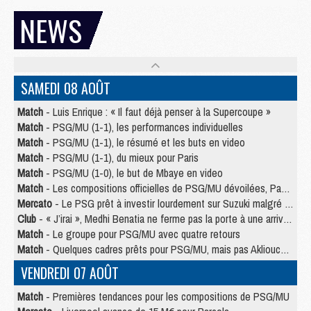
NEWS
SAMEDI 08 AOÛT
Match
- Luis Enrique : « Il faut déjà penser à la Supercoupe »
Match
- PSG/MU (1-1), les performances individuelles
Match
- PSG/MU (1-1), le résumé et les buts en video
Match
- PSG/MU (1-1), du mieux pour Paris
Match
- PSG/MU (1-0), le but de Mbaye en video
Match
- Les compositions officielles de PSG/MU dévoilées, Pacho titulaire
Mercato
- Le PSG prêt à investir lourdement sur Suzuki malgré Safonov et Chevalier
Club
- « J’irai », Medhi Benatia ne ferme pas la porte à une arrivée au PSG
Match
- Le groupe pour PSG/MU avec quatre retours
Match
- Quelques cadres prêts pour PSG/MU, mais pas Akliouche ?
VENDREDI 07 AOÛT
Match
- Premières tendances pour les compositions de PSG/MU