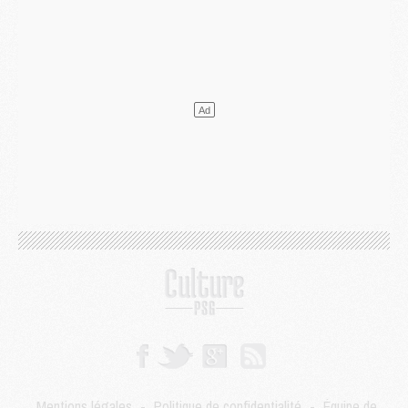
Mercato
- Le plan du PSG pour Suzuki et Chevalier se précise
Mercato
- L'Ajax refuse la première offre du PSG pour Godts
Mercato
- Le PSG veut accélérer, Ferran Torres temporise
Mercato
- Liverpool encore très loin du compte pour Barcola
LUNDI 03 AOÛT
Match
- Podcast CulturePSG : Mercato (Godts, Suzuki, Akliouche, Barcola, etc)
Mercato
- L'Ajax attend bien plus de 45M pour Mika Godts
Club
- Quatre retours importants dans le groupe du PSG, et un plus discret
Mercato
- Ayari file en Ligue 2
Club
- Le PSG s'associe avec un géant de la tech
Mercato
- Vu d'Italie, le transfert de Suzuki au PSG est bien engagé
Mercato
- Ferran Torres ne serait pas à vendre, mais...
Europe
- Gros coup dur pour Aston Villa avant de croiser le PSG
DIMANCHE 02 AOÛT
Mercato
- Le transfert de Kolo Muani à la Juventus est officiel
Mercato
- [MAJ] Le PSG a fait une grosse offre à Parme pour Suzuki
Mercato
- Le PSG a envoyé une première offre pour Mika Godts
Club
- Après Pacho, d'autres retours en vue
Mentions légales
-
Politique de confidentialité
-
Équipe de