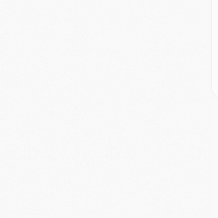
E
M
M
M
C
M
M
C
M
M
M
M
M
M
C