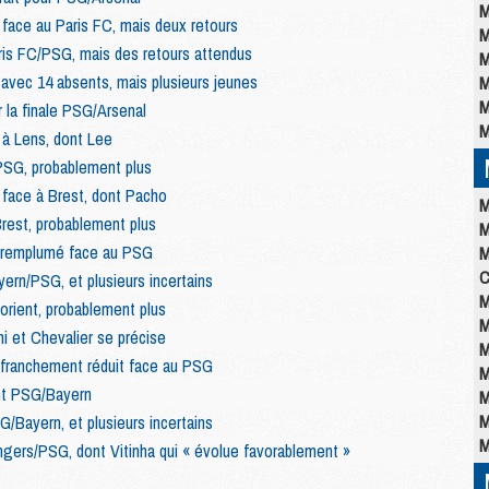
M
face au Paris FC, mais deux retours
M
ris FC/PSG, mais des retours attendus
M
vec 14 absents, mais plusieurs jeunes
M
M
r la finale PSG/Arsenal
M
 à Lens, dont Lee
PSG, probablement plus
 face à Brest, dont Pacho
M
rest, probablement plus
M
 remplumé face au PSG
M
C
yern/PSG, et plusieurs incertains
M
orient, probablement plus
M
i et Chevalier se précise
M
franchement réduit face au PSG
M
nt PSG/Bayern
M
M
G/Bayern, et plusieurs incertains
M
ngers/PSG, dont Vitinha qui « évolue favorablement »