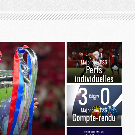
Majorque/PSG
Perfs
individuelles
Majorque/PSG
Compte-rendu