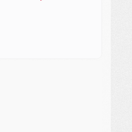
urope
- Gros coup dur pour Aston Villa avant de croiser le PSG
DIMANCHE 02 AOÛT
ercato
- Le transfert de Kolo Muani à la Juventus est officiel
ercato
- [MAJ] Le PSG a fait une grosse offre à Parme pour Suzuki
ercato
- Le PSG a envoyé une première offre pour Mika Godts
lub
- Après Pacho, d'autres retours en vue
ercato
- Changement de dernière minute pour Kolo Muani
SAMEDI 01 AOÛT
ercato
- L'agent de Mika Godts confirme un accord avec le PSG
lub
- Quels numéros de maillot pour Akliouche et Digne au PSG ?
atch
- Un hommage prévu lors de Brest/PSG
ercato
- Le PSG et le Barça ont rendez-vous pour Ferran Torres
ercato
- Guéla Doué dans les listes du PSG
ercato
- Le transfert de Mika Godts au PSG en bonne voie
VENDREDI 31 JUILLET
atch
- Un diffuseur annoncé pour les deux premiers matchs amicaux du PSG
ercato
- Le transfert d'Akliouche au PSG bouclé, le montant se précise
lub
- Un retour majeur dans le groupe du PSG