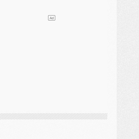
lub
- [MAJ] Ndjantou et deux jeunes du PSG annoncés dans un tournoi U21
ercato
- L'étonnante piste Suzuki confirmée et onéreuse
JEUDI 30 JUILLET
élections
- Ancelotti fait le ménage au Brésil mais veut garder Marquinhos
ercato
- Le statu quo du milieu du PSG se précise
lub
- Le PSG plutôt que la FIFA pour Al-Khelaïfi, poussé par l'UEFA ?
ercato
- Le PSG presserait Ferran Torres de se décider, deux pistes de secours
lub
- Déguisements, shopping, double scouting, Luis Campos dévoile ses méthodes
ercato
- Kroupi retiré du mercato
ercato
- Enfin une avancée dans le transfert d'Akliouche
MERCREDI 29 JUILLET
ercato
- Ferran Torres priorité du PSG, mais ouvert à tout
ercato
- Première offre de Liverpool en approche pour Barcola
ercato
- Le montant du transfert de Kolo Muani se précise, la formule aussi
ercato
- Kolo Muani attendu en Italie, son transfert débloqué
ercato
- Monaco a encore repoussé une offre du PSG pour Akliouche
ercato
- Liverpool presque d'accord avec Barcola, le PSG pas du tout
ercato
- Moment décisif pour le transfert de Kolo Muani