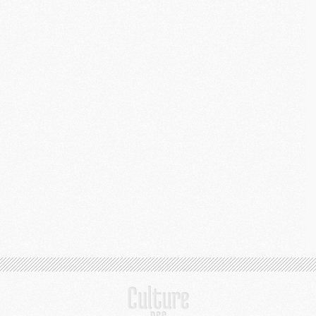
C
M
S
M
C
M
C
M
M
M
M
M
M
M
M
M