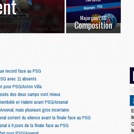
ent
Majorque/PSG
Composition
crue record face au PSG
PSG avec 11 absents
nt pour PSG/Aston Villa
essés des deux camps vont mieux
Dembélé et Hakimi avant PSG/Arsenal
rsenal, mais plusieurs gros incertains
E
M
enal sortent du silence avant la finale face au PSG
C
enal à 9 jours de la finale face au PSG
M
fait pour PSG/Arsenal