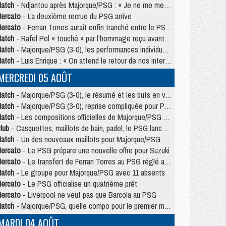
atch
- Ndjantou après Majorque/PSG : « Je ne me mets pas de plafond »
ercato
- La deuxième recrue du PSG arrive
ercato
- Ferran Torres aurait enfin tranché entre le PSG et le Barça
atch
- Rafel Pol « touché » par l'hommage reçu avant Majorque/PSG
atch
- Majorque/PSG (3-0), les performances individuelles
atch
- Luis Enrique : « On attend le retour de nos internationaux »
MERCREDI 05 AOÛT
atch
- Majorque/PSG (3-0), le résumé et les buts en video
atch
- Majorque/PSG (3-0), reprise compliquée pour Paris
atch
- Les compositions officielles de Majorque/PSG avec Kvara et de nombreux jeunes
lub
- Casquettes, maillots de bain, padel, le PSG lance sa collection été
atch
- Un des nouveaux maillots pour Majorque/PSG
ercato
- Le PSG prépare une nouvelle offre pour Suzuki
ercato
- Le transfert de Ferran Torres au PSG réglé avant le 12 août ?
atch
- Le groupe pour Majorque/PSG avec 11 absents
ercato
- Le PSG officialise un quatrième prêt
ercato
- Liverpool ne veut pas que Barcola au PSG
atch
- Majorque/PSG, quelle compo pour le premier match de la saison 2026/27 ?
MARDI 04 AOÛT