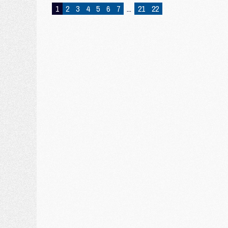
1
2
3
4
5
6
7
...
21
22