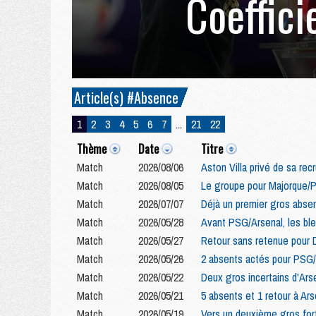
Coeffici
Article(s) #Absence
1
2
3
4
5
6
7
...
21
22
Thème
Date
Titre
Match
2026/08/06
Aston Villa privé de sa re
Match
2026/08/05
Le groupe pour Majorque/
Match
2026/07/07
Déjà un premier gros abse
Match
2026/05/28
Avant PSG/Arsenal, les bl
Match
2026/05/27
Retour sans retenue pour 
Match
2026/05/26
2 absents actés pour PSG/A
Match
2026/05/22
Deux gros incertains d'Ars
Match
2026/05/21
5 absents et 1 retour à Ars
Match
2026/05/19
Vers un deuxième gros for