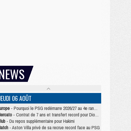
NEWS
JEUDI 06 AOÛT
urope
- Pourquoi le PSG redémarre 2026/27 au 4e rang du coefficient UEFA
ercato
- Contrat de 7 ans et transfert record pour Diomandé loin du PSG
lub
- Du repos supplémentaire pour Hakimi
atch
- Aston Villa privé de sa recrue record face au PSG