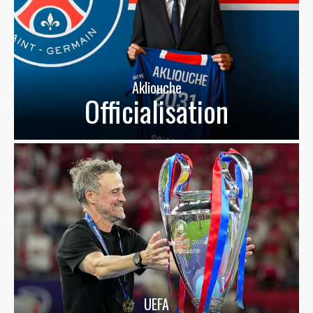
Akliouche
Officialisation
UEFA