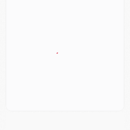
Europe
- Les chapeaux provisoires de la Ligue des champions 2026/27
Podcast
- Podcast CulturePSG : Akliouche présenté par un fan de Monaco
Club
- Le PSG dévoile sa première collection d'entraînement pour 2026/2027
Discipline
- Un arbitre inattendu, mais porte-bonheur pour Lens/PSG
Match
- Majorque/PSG, sur quelle chaine et à quelle heure regarder le match ?
Mercato
- Le plan du PSG pour Suzuki et Chevalier se précise
Mercato
- L'Ajax refuse la première offre du PSG pour Godts
Mercato
- Le PSG veut accélérer, Ferran Torres temporise
Mercato
- Liverpool encore très loin du compte pour Barcola
LUNDI 03 AOÛT
Match
- Podcast CulturePSG : Mercato (Godts, Suzuki, Akliouche, Barcola, etc)
Mercato
- L'Ajax attend bien plus de 45M pour Mika Godts
Club
- Quatre retours importants dans le groupe du PSG, et un plus discret
Mercato
- Ayari file en Ligue 2
Club
- Le PSG s'associe avec un géant de la tech
Mercato
- Vu d'Italie, le transfert de Suzuki au PSG est bien engagé
Mercato
- Ferran Torres ne serait pas à vendre, mais...
Europe
- Gros coup dur pour Aston Villa avant de croiser le PSG