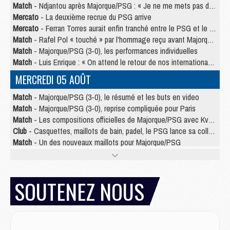
Match
- Ndjantou après Majorque/PSG : « Je ne me mets pas de plafond »
Mercato
- La deuxième recrue du PSG arrive
Mercato
- Ferran Torres aurait enfin tranché entre le PSG et le Barça
Match
- Rafel Pol « touché » par l'hommage reçu avant Majorque/PSG
Match
- Majorque/PSG (3-0), les performances individuelles
Match
- Luis Enrique : « On attend le retour de nos internationaux »
MERCREDI 05 AOÛT
Match
- Majorque/PSG (3-0), le résumé et les buts en video
Match
- Majorque/PSG (3-0), reprise compliquée pour Paris
Match
- Les compositions officielles de Majorque/PSG avec Kvara et de nombreux jeunes
Club
- Casquettes, maillots de bain, padel, le PSG lance sa collection été
Match
- Un des nouveaux maillots pour Majorque/PSG
Mercato
- Le PSG prépare une nouvelle offre pour Suzuki
Mercato
- Le transfert de Ferran Torres au PSG réglé avant le 12 août ?
Match
- Le groupe pour Majorque/PSG avec 11 absents
SOUTENEZ NOUS
Mercato
- Le PSG officialise un quatrième prêt
Mercato
- Liverpool ne veut pas que Barcola au PSG
Match
- Majorque/PSG, quelle compo pour le premier match de la saison 2026/27 ?
MARDI 04 AOÛT