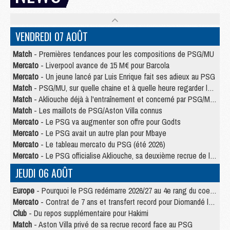
VENDREDI 07 AOÛT
Match
- Premières tendances pour les compositions de PSG/MU
Mercato
- Liverpool avance de 15 M€ pour Barcola
Mercato
- Un jeune lancé par Luis Enrique fait ses adieux au PSG
Match
- PSG/MU, sur quelle chaine et à quelle heure regarder le match ?
Match
- Akliouche déjà à l'entraînement et concerné par PSG/MU ?
Match
- Les maillots de PSG/Aston Villa connus
Mercato
- Le PSG va augmenter son offre pour Godts
Mercato
- Le PSG avait un autre plan pour Mbaye
Mercato
- Le tableau mercato du PSG (été 2026)
Mercato
- Le PSG officialise Akliouche, sa deuxième recrue de l’été
JEUDI 06 AOÛT
Europe
- Pourquoi le PSG redémarre 2026/27 au 4e rang du coefficient UEFA
Mercato
- Contrat de 7 ans et transfert record pour Diomandé loin du PSG
Club
- Du repos supplémentaire pour Hakimi
Match
- Aston Villa privé de sa recrue record face au PSG