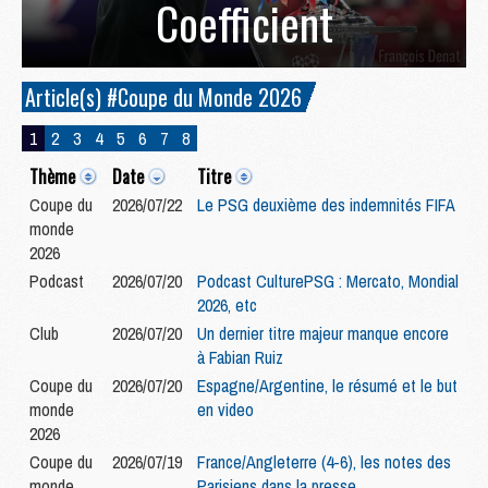
Coefficient
Article(s) #Coupe du Monde 2026
1
2
3
4
5
6
7
8
Thème
Date
Titre
Coupe du
2026/07/22
Le PSG deuxième des indemnités FIFA
monde
2026
Podcast
2026/07/20
Podcast CulturePSG : Mercato, Mondial
2026, etc
Club
2026/07/20
Un dernier titre majeur manque encore
à Fabian Ruiz
Coupe du
2026/07/20
Espagne/Argentine, le résumé et le but
monde
en video
2026
Coupe du
2026/07/19
France/Angleterre (4-6), les notes des
monde
Parisiens dans la presse