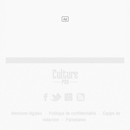
DIMANCHE 02 AOÛT
Mercato
- Le transfert de Kolo Muani à la Juventus est officiel
Mercato
- [MAJ] Le PSG a fait une grosse offre à Parme pour Suzuki
Mercato
- Le PSG a envoyé une première offre pour Mika Godts
Club
- Après Pacho, d'autres retours en vue
Mercato
- Changement de dernière minute pour Kolo Muani
SAMEDI 01 AOÛT
Mercato
- L'agent de Mika Godts confirme un accord avec le PSG
Club
- Quels numéros de maillot pour Akliouche et Digne au PSG ?
Match
- Un hommage prévu lors de Brest/PSG
Mercato
- Le PSG et le Barça ont rendez-vous pour Ferran Torres
Mercato
- Guéla Doué dans les listes du PSG
Mercato
- Le transfert de Mika Godts au PSG en bonne voie
VENDREDI 31 JUILLET
Match
- Un diffuseur annoncé pour les deux premiers matchs amicaux du PSG
Mentions légales
-
Politique de confidentialité
-
Équipe de
Mercato
- Le transfert d'Akliouche au PSG bouclé, le montant se précise
rédaction
-
Partenaires
Club
- Un retour majeur dans le groupe du PSG
Club
- [MAJ] Ndjantou et deux jeunes du PSG annoncés dans un tournoi U21