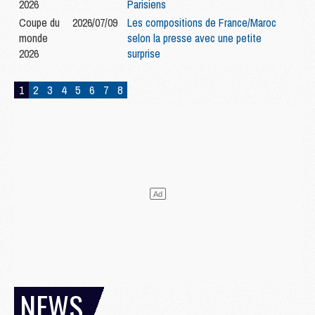
2026
Parisiens
Coupe du
2026/07/09
Les compositions de France/Maroc
monde
selon la presse avec une petite
2026
surprise
1
2
3
4
5
6
7
8
NEWS