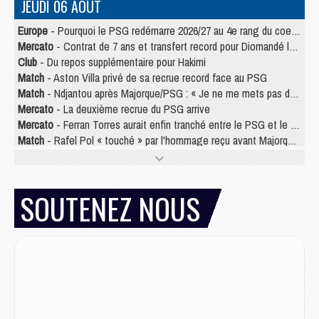
JEUDI 06 AOÛT
Europe
- Pourquoi le PSG redémarre 2026/27 au 4e rang du coefficient UEFA
Mercato
- Contrat de 7 ans et transfert record pour Diomandé loin du PSG
Club
- Du repos supplémentaire pour Hakimi
Match
- Aston Villa privé de sa recrue record face au PSG
Match
- Ndjantou après Majorque/PSG : « Je ne me mets pas de plafond »
Mercato
- La deuxième recrue du PSG arrive
Mercato
- Ferran Torres aurait enfin tranché entre le PSG et le Barça
Match
- Rafel Pol « touché » par l'hommage reçu avant Majorque/PSG
Match
- Majorque/PSG (3-0), les performances individuelles
Match
- Luis Enrique : « On attend le retour de nos internationaux »
MERCREDI 05 AOÛT
SOUTENEZ NOUS
Match
- Majorque/PSG (3-0), le résumé et les buts en video
Match
- Majorque/PSG (3-0), reprise compliquée pour Paris
Match
- Les compositions officielles de Majorque/PSG avec Kvara et de nombreux jeunes
Club
- Casquettes, maillots de bain, padel, le PSG lance sa collection été
Match
- Un des nouveaux maillots pour Majorque/PSG
Mercato
- Le PSG prépare une nouvelle offre pour Suzuki
Mercato
- Le transfert de Ferran Torres au PSG réglé avant le 12 août ?