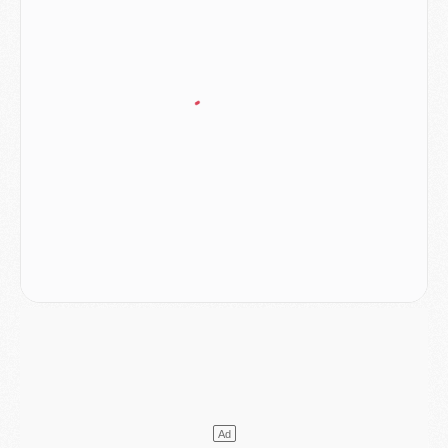
Match
- Le groupe pour Majorque/PSG avec 11 absents
Mercato
- Le PSG officialise un quatrième prêt
Mercato
- Liverpool ne veut pas que Barcola au PSG
Match
- Majorque/PSG, quelle compo pour le premier match de la saison 2026/27 ?
MARDI 04 AOÛT
Europe
- Les chapeaux provisoires de la Ligue des champions 2026/27
Podcast
- Podcast CulturePSG : Akliouche présenté par un fan de Monaco
Club
- Le PSG dévoile sa première collection d'entraînement pour 2026/2027
Discipline
- Un arbitre inattendu, mais porte-bonheur pour Lens/PSG
Match
- Majorque/PSG, sur quelle chaine et à quelle heure regarder le match ?
Mercato
- Le plan du PSG pour Suzuki et Chevalier se précise
Mercato
- L'Ajax refuse la première offre du PSG pour Godts
Mercato
- Le PSG veut accélérer, Ferran Torres temporise
Mercato
- Liverpool encore très loin du compte pour Barcola
LUNDI 03 AOÛT
Match
- Podcast CulturePSG : Mercato (Godts, Suzuki, Akliouche, Barcola, etc)
Mercato
- L'Ajax attend bien plus de 45M pour Mika Godts
Club
- Quatre retours importants dans le groupe du PSG, et un plus discret