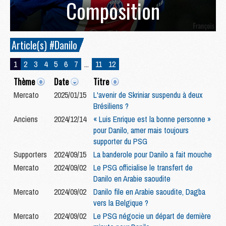
Composition
Article(s) #Danilo
1
2
3
4
5
6
7
...
11
12
Thème
Date
Titre
Mercato
2025/01/15
L'avenir de Skriniar suspendu à deux
Brésiliens ?
Anciens
2024/12/14
« Luis Enrique est la bonne personne »
pour Danilo, amer mais toujours
supporter du PSG
Supporters
2024/09/15
La banderole pour Danilo a fait mouche
Mercato
2024/09/02
Le PSG officialise le transfert de
Danilo en Arabie saoudite
Mercato
2024/09/02
Danilo file en Arabie saoudite, Dagba
vers la Belgique ?
Mercato
2024/09/02
Le PSG négocie un départ de dernière