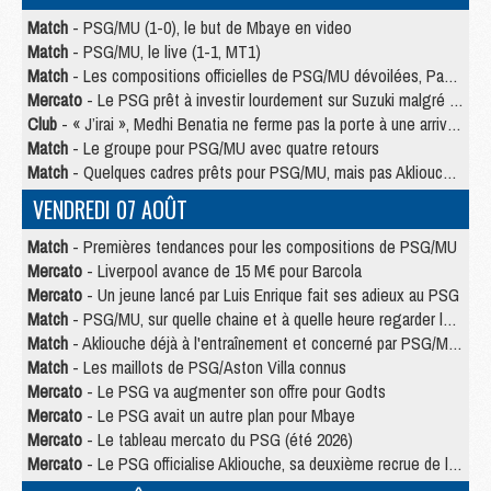
Match
- PSG/MU (1-0), le but de Mbaye en video
Match
- PSG/MU, le live (1-1, MT1)
Match
- Les compositions officielles de PSG/MU dévoilées, Pacho titulaire
Mercato
- Le PSG prêt à investir lourdement sur Suzuki malgré Safonov et Chevalier
Club
- « J’irai », Medhi Benatia ne ferme pas la porte à une arrivée au PSG
Match
- Le groupe pour PSG/MU avec quatre retours
Match
- Quelques cadres prêts pour PSG/MU, mais pas Akliouche ?
VENDREDI 07 AOÛT
Match
- Premières tendances pour les compositions de PSG/MU
Mercato
- Liverpool avance de 15 M€ pour Barcola
Mercato
- Un jeune lancé par Luis Enrique fait ses adieux au PSG
Match
- PSG/MU, sur quelle chaine et à quelle heure regarder le match ?
Match
- Akliouche déjà à l'entraînement et concerné par PSG/MU ?
Match
- Les maillots de PSG/Aston Villa connus
Mercato
- Le PSG va augmenter son offre pour Godts
Mercato
- Le PSG avait un autre plan pour Mbaye
Mercato
- Le tableau mercato du PSG (été 2026)
Mercato
- Le PSG officialise Akliouche, sa deuxième recrue de l’été