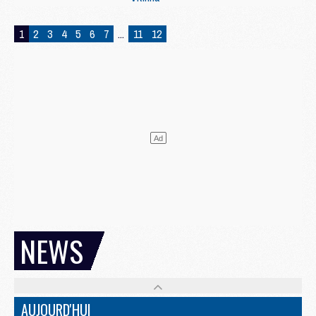
1
2
3
4
5
6
7
...
11
12
NEWS
AUJOURD'HUI