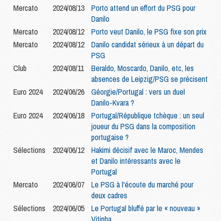
Mercato
2024/08/13
Porto attend un effort du PSG pour
Danilo
Mercato
2024/08/12
Porto veut Danilo, le PSG fixe son prix
Mercato
2024/08/12
Danilo candidat sérieux à un départ du
PSG
Club
2024/08/11
Beraldo, Moscardo, Danilo, etc, les
absences de Leipzig/PSG se précisent
Euro 2024
2024/06/26
Géorgie/Portugal : vers un duel
Danilo-Kvara ?
Euro 2024
2024/06/18
Portugal/République tchèque : un seul
joueur du PSG dans la composition
portugaise ?
Sélections
2024/06/12
Hakimi décisif avec le Maroc, Mendes
et Danilo intéressants avec le
Portugal
Mercato
2024/06/07
Le PSG à l'écoute du marché pour
deux cadres
Sélections
2024/06/05
Le Portugal bluffé par le « nouveau »
Vitinha