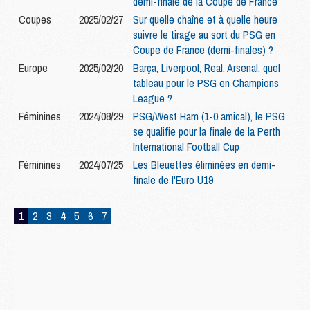
demi-finale de la Coupe de France
Coupes
2025/02/27
Sur quelle chaîne et à quelle heure
suivre le tirage au sort du PSG en
Coupe de France (demi-finales) ?
Europe
2025/02/20
Barça, Liverpool, Real, Arsenal, quel
tableau pour le PSG en Champions
League ?
Féminines
2024/08/29
PSG/West Ham (1-0 amical), le PSG
se qualifie pour la finale de la Perth
International Football Cup
Féminines
2024/07/25
Les Bleuettes éliminées en demi-
finale de l'Euro U19
1
2
3
4
5
6
7