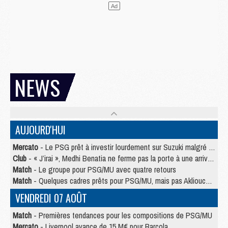
NEWS
AUJOURD'HUI
Mercato
- Le PSG prêt à investir lourdement sur Suzuki malgré Safonov et Chevalier
Club
- « J’irai », Medhi Benatia ne ferme pas la porte à une arrivée au PSG
Match
- Le groupe pour PSG/MU avec quatre retours
Match
- Quelques cadres prêts pour PSG/MU, mais pas Akliouche ?
VENDREDI 07 AOÛT
Match
- Premières tendances pour les compositions de PSG/MU
Mercato
- Liverpool avance de 15 M€ pour Barcola