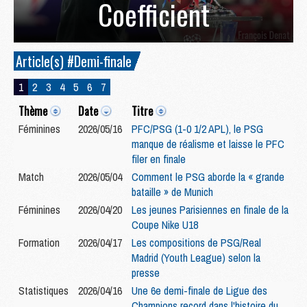
Coefficient
Article(s) #Demi-finale
1
2
3
4
5
6
7
Thème
Date
Titre
Féminines
2026/05/16
PFC/PSG (1-0 1/2 APL), le PSG
manque de réalisme et laisse le PFC
filer en finale
Match
2026/05/04
Comment le PSG aborde la « grande
bataille » de Munich
Féminines
2026/04/20
Les jeunes Parisiennes en finale de la
Coupe Nike U18
Formation
2026/04/17
Les compositions de PSG/Real
Madrid (Youth League) selon la
presse
Statistiques
2026/04/16
Une 6e demi-finale de Ligue des
Champions record dans l'histoire du