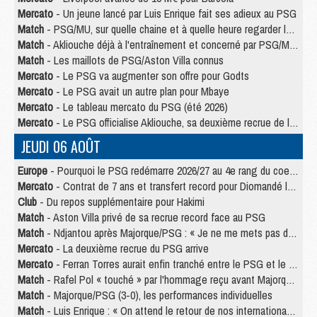
Mercato
- Un jeune lancé par Luis Enrique fait ses adieux au PSG
Match
- PSG/MU, sur quelle chaine et à quelle heure regarder le match ?
Match
- Akliouche déjà à l'entraînement et concerné par PSG/MU ?
Match
- Les maillots de PSG/Aston Villa connus
Mercato
- Le PSG va augmenter son offre pour Godts
Mercato
- Le PSG avait un autre plan pour Mbaye
Mercato
- Le tableau mercato du PSG (été 2026)
Mercato
- Le PSG officialise Akliouche, sa deuxième recrue de l’été
JEUDI 06 AOÛT
Europe
- Pourquoi le PSG redémarre 2026/27 au 4e rang du coefficient UEFA
Mercato
- Contrat de 7 ans et transfert record pour Diomandé loin du PSG
Club
- Du repos supplémentaire pour Hakimi
Match
- Aston Villa privé de sa recrue record face au PSG
Match
- Ndjantou après Majorque/PSG : « Je ne me mets pas de plafond »
Mercato
- La deuxième recrue du PSG arrive
Mercato
- Ferran Torres aurait enfin tranché entre le PSG et le Barça
Match
- Rafel Pol « touché » par l'hommage reçu avant Majorque/PSG
Match
- Majorque/PSG (3-0), les performances individuelles
Match
- Luis Enrique : « On attend le retour de nos internationaux »