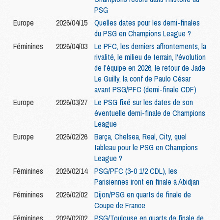
PSG
Europe
2026/04/15
Quelles dates pour les demi-finales
du PSG en Champions League ?
Féminines
2026/04/03
Le PFC, les derniers affrontements, la
rivalité, le milieu de terrain, l'évolution
de l'équipe en 2026, le retour de Jade
Le Guilly, la conf de Paulo César
avant PSG/PFC (demi-finale CDF)
Europe
2026/03/27
Le PSG fixé sur les dates de son
éventuelle demi-finale de Champions
League
Europe
2026/02/26
Barça, Chelsea, Real, City, quel
tableau pour le PSG en Champions
League ?
Féminines
2026/02/14
PSG/PFC (3-0 1/2 CDL), les
Parisiennes iront en finale à Abidjan
Féminines
2026/02/02
Dijon/PSG en quarts de finale de
Coupe de France
Féminines
2026/02/02
PSG/Toulouse en quarts de finale de