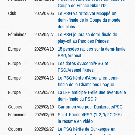
Coupe de France Nike U18
Club
2025/07/06
Le PSG va retrouver Mbappé en
demi-finale de la Coupe du monde
des clubs
Féminines
2025/04/27
Le PSG jouera sa demi-finale de
play-off au Parc des Princes
Europe
2025/04/19
15 pensées rapides sur la demi-finale
PSG/Arsenal
Europe
2025/04/16
Les dates d'Arsenal/PSG et
PSG/Arsenal fixées
Europe
2025/04/16
Le PSG hérite d'Arsenal en demi-
finale de la Champions League
Europe
2025/03/28
La LFP anticipe-t-elle une éventuelle
demi-finale du PSG ?
Coupes
2025/03/19
Carton en vue pour Dunkerque/PSG
Féminines
2025/03/09
Saint-Etienne/PSG (1-2, 1/2 CDFF),
le résumé en vidéo
Coupes
2025/02/27
Le PSG hérite de Dunkerque en