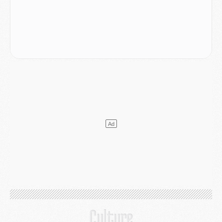
Mercato
- Le plan du PSG pour Suzuki et Chevalier se précise
Mercato
- L'Ajax refuse la première offre du PSG pour Godts
Mercato
- Le PSG veut accélérer, Ferran Torres temporise
Mercato
- Liverpool encore très loin du compte pour Barcola
LUNDI 03 AOÛT
Match
- Podcast CulturePSG : Mercato (Godts, Suzuki, Akliouche, Barcola, etc)
Mercato
- L'Ajax attend bien plus de 45M pour Mika Godts
Club
- Quatre retours importants dans le groupe du PSG, et un plus discret
Mercato
- Ayari file en Ligue 2
Club
- Le PSG s'associe avec un géant de la tech
Mercato
- Vu d'Italie, le transfert de Suzuki au PSG est bien engagé
Mercato
- Ferran Torres ne serait pas à vendre, mais...
Europe
- Gros coup dur pour Aston Villa avant de croiser le PSG
DIMANCHE 02 AOÛT
Mercato
- Le transfert de Kolo Muani à la Juventus est officiel
Mercato
- [MAJ] Le PSG a fait une grosse offre à Parme pour Suzuki
Mercato
- Le PSG a envoyé une première offre pour Mika Godts
Club
- Après Pacho, d'autres retours en vue