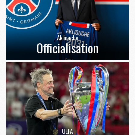
Akliouche
Officialisation
UEFA