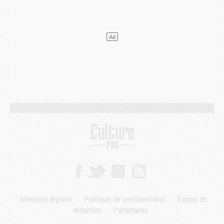
Match
- Un hommage prévu lors de Brest/PSG
Mercato
- Le PSG et le Barça ont rendez-vous pour Ferran Torres
Mercato
- Guéla Doué dans les listes du PSG
Mercato
- Le transfert de Mika Godts au PSG en bonne voie
VENDREDI 31 JUILLET
Match
- Un diffuseur annoncé pour les deux premiers matchs amicaux du PSG
Mercato
- Le transfert d'Akliouche au PSG bouclé, le montant se précise
Club
- Un retour majeur dans le groupe du PSG
Club
- [MAJ] Ndjantou et deux jeunes du PSG annoncés dans un tournoi U21
Mercato
- L'étonnante piste Suzuki confirmée et onéreuse
JEUDI 30 JUILLET
Sélections
- Ancelotti fait le ménage au Brésil mais veut garder Marquinhos
Mercato
- Le statu quo du milieu du PSG se précise
Club
- Le PSG plutôt que la FIFA pour Al-Khelaïfi, poussé par l'UEFA ?
Mercato
- Le PSG presserait Ferran Torres de se décider, deux pistes de secours
Club
- Déguisements, shopping, double scouting, Luis Campos dévoile ses méthodes
Mentions légales
-
Politique de confidentialité
-
Équipe de
Mercato
- Kroupi retiré du mercato
rédaction
-
Partenaires
Mercato
- Enfin une avancée dans le transfert d'Akliouche