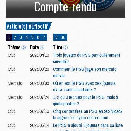
Compte-rendu
Article(s) #Effectif
1
2
3
4
5
6
7
...
9
10
Thème
Date
Titre
Club
2026/04/19
Trois joueurs du PSG particulièrement
surveillés
Club
2025/09/20
Comment le PSG juge son mercato
estival
Mercato
2025/08/05
Où en est le PSG avec ses joueurs
extra-communautaires ?
Mercato
2025/07/24
1, 2 ou 3 recrues pour le PSG, mais à
quels postes ?
Club
2025/07/19
Cinq centenaires au PSG en 2024/2025,
le signe d'un cycle encore neuf
Club
2025/06/14
Le PSG a ajouté 3 joueurs dans sa liste