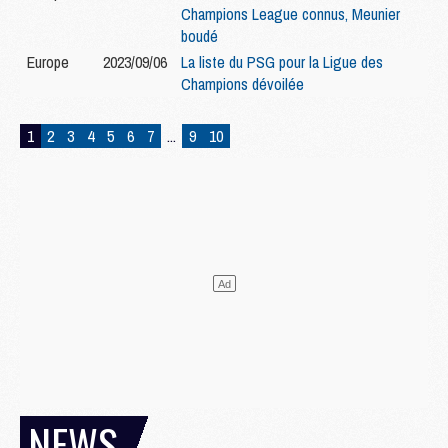
Champions League connus, Meunier
boudé
Europe
2023/09/06
La liste du PSG pour la Ligue des
Champions dévoilée
1
2
3
4
5
6
7
...
9
10
NEWS