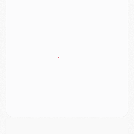
LUNDI 03 AOÛT
Match
- Podcast CulturePSG : Mercato (Godts, Suzuki, Akliouche, Barcola, etc)
Mercato
- L'Ajax attend bien plus de 45M pour Mika Godts
Club
- Quatre retours importants dans le groupe du PSG, et un plus discret
Mercato
- Ayari file en Ligue 2
Club
- Le PSG s'associe avec un géant de la tech
Mercato
- Vu d'Italie, le transfert de Suzuki au PSG est bien engagé
Mercato
- Ferran Torres ne serait pas à vendre, mais...
Europe
- Gros coup dur pour Aston Villa avant de croiser le PSG
DIMANCHE 02 AOÛT
Mercato
- Le transfert de Kolo Muani à la Juventus est officiel
Mercato
- [MAJ] Le PSG a fait une grosse offre à Parme pour Suzuki
Mercato
- Le PSG a envoyé une première offre pour Mika Godts
Club
- Après Pacho, d'autres retours en vue
Mercato
- Changement de dernière minute pour Kolo Muani
SAMEDI 01 AOÛT
Mercato
- L'agent de Mika Godts confirme un accord avec le PSG
Club
- Quels numéros de maillot pour Akliouche et Digne au PSG ?