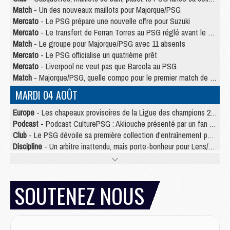
Match
- Un des nouveaux maillots pour Majorque/PSG
Mercato
- Le PSG prépare une nouvelle offre pour Suzuki
Mercato
- Le transfert de Ferran Torres au PSG réglé avant le 12 août ?
Match
- Le groupe pour Majorque/PSG avec 11 absents
Mercato
- Le PSG officialise un quatrième prêt
Mercato
- Liverpool ne veut pas que Barcola au PSG
Match
- Majorque/PSG, quelle compo pour le premier match de la saison 2026/27 ?
MARDI 04 AOÛT
Europe
- Les chapeaux provisoires de la Ligue des champions 2026/27
Podcast
- Podcast CulturePSG : Akliouche présenté par un fan de Monaco
Club
- Le PSG dévoile sa première collection d'entraînement pour 2026/2027
Discipline
- Un arbitre inattendu, mais porte-bonheur pour Lens/PSG
Match
- Majorque/PSG, sur quelle chaine et à quelle heure regarder le match ?
Mercato
- Le plan du PSG pour Suzuki et Chevalier se précise
Mercato
- Le tableau mercato du PSG (été 2026)
SOUTENEZ NOUS
Mercato
- L'Ajax refuse la première offre du PSG pour Godts
Mercato
- Le PSG veut accélérer, Ferran Torres temporise
Mercato
- Liverpool encore très loin du compte pour Barcola