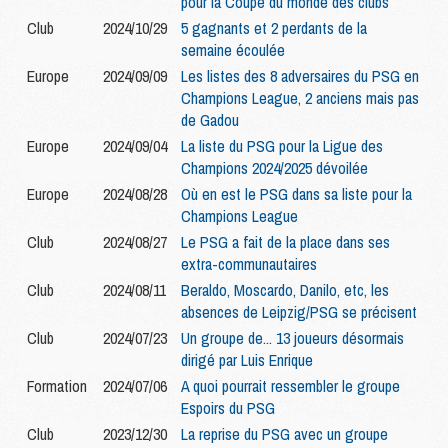
pour la Coupe du monde des clubs
Club
2024/10/29
5 gagnants et 2 perdants de la
semaine écoulée
Europe
2024/09/09
Les listes des 8 adversaires du PSG en
Champions League, 2 anciens mais pas
de Gadou
Europe
2024/09/04
La liste du PSG pour la Ligue des
Champions 2024/2025 dévoilée
Europe
2024/08/28
Où en est le PSG dans sa liste pour la
Champions League
Club
2024/08/27
Le PSG a fait de la place dans ses
extra-communautaires
Club
2024/08/11
Beraldo, Moscardo, Danilo, etc, les
absences de Leipzig/PSG se précisent
Club
2024/07/23
Un groupe de... 13 joueurs désormais
dirigé par Luis Enrique
Formation
2024/07/06
A quoi pourrait ressembler le groupe
Espoirs du PSG
Club
2023/12/30
La reprise du PSG avec un groupe