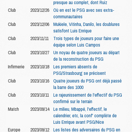
presque au complet, dont Ruiz
Club
2023/12/26
Où en est le PSG avec ses extra-
communautaires
Club
2023/12/06
Mukiele, Vitinha, Danilo, les doublures
satisfont Luis Enrique
Club
2023/11/11
Trois types de joueurs pour faire une
équipe selon Luis Campos
Club
2023/10/27
Un noyau de quatre joueurs au départ
de la reconstruction du PSG
Infirmerie
2023/10/18
Les premiers absents de
PSG/Strasbourg se précisent
Club
2023/10/16
Quatre joueurs du PSG ont déjà passé
la barre des 1000
Club
2023/10/11
Le rajeunissement de l'effectif du PSG
confirmé sur le terrain
Match
2023/09/14
Le milieu, Mbappé, l'effectif, le
calendrier, etc, la conf' complète de
Luis Enrique avant PSG/Nice
Europe
2023/09/12
Les listes des adversaires du PSG en