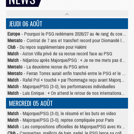
JEUDI 06 AOÛT
Europe
- Pourquoi le PSG redémarre 2026/27 au 4e rang du coefficient UEFA
Mercato
- Contrat de 7 ans et transfert record pour Diomandé loin du PSG
Club
- Du repos supplémentaire pour Hakimi
Match
- Aston Villa privé de sa recrue record face au PSG
Match
- Ndjantou après Majorque/PSG : « Je ne me mets pas de plafond »
Mercato
- La deuxième recrue du PSG arrive
Mercato
- Ferran Torres aurait enfin tranché entre le PSG et le Barça
Match
- Rafel Pol « touché » par l'hommage reçu avant Majorque/PSG
Match
- Majorque/PSG (3-0), les performances individuelles
Match
- Luis Enrique : « On attend le retour de nos internationaux »
MERCREDI 05 AOÛT
Match
- Majorque/PSG (3-0), le résumé et les buts en video
Match
- Majorque/PSG (3-0), reprise compliquée pour Paris
Match
- Les compositions officielles de Majorque/PSG avec Kvara et de nombreux jeunes
Club
- Casquettes, maillots de bain, padel, le PSG lance sa collection été