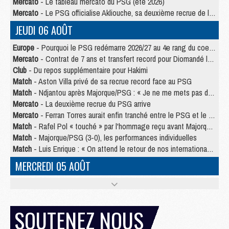
Mercato
- Le tableau mercato du PSG (été 2026)
Mercato
- Le PSG officialise Akliouche, sa deuxième recrue de l’été
JEUDI 06 AOÛT
Europe
- Pourquoi le PSG redémarre 2026/27 au 4e rang du coefficient UEFA
Mercato
- Contrat de 7 ans et transfert record pour Diomandé loin du PSG
Club
- Du repos supplémentaire pour Hakimi
Match
- Aston Villa privé de sa recrue record face au PSG
Match
- Ndjantou après Majorque/PSG : « Je ne me mets pas de plafond »
Mercato
- La deuxième recrue du PSG arrive
Mercato
- Ferran Torres aurait enfin tranché entre le PSG et le Barça
Match
- Rafel Pol « touché » par l'hommage reçu avant Majorque/PSG
Match
- Majorque/PSG (3-0), les performances individuelles
Match
- Luis Enrique : « On attend le retour de nos internationaux »
MERCREDI 05 AOÛT
Match
- Majorque/PSG (3-0), le résumé et les buts en video
Match
- Majorque/PSG (3-0), reprise compliquée pour Paris
Match
- Les compositions officielles de Majorque/PSG avec Kvara et de nombreux jeunes
SOUTENEZ NOUS
Club
- Casquettes, maillots de bain, padel, le PSG lance sa collection été
Match
- Un des nouveaux maillots pour Majorque/PSG