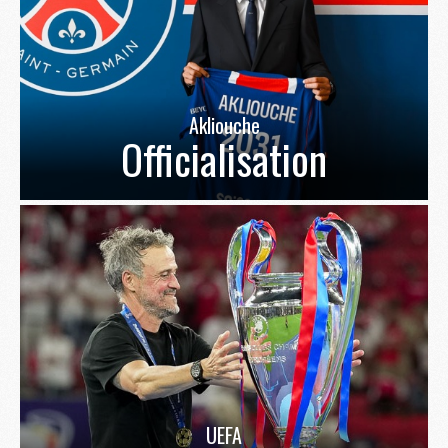
Akliouche
Officialisation
UEFA