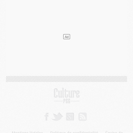
Mercato
- L'Ajax attend bien plus de 45M pour Mika Godts
Club
- Quatre retours importants dans le groupe du PSG, et un plus discret
Mercato
- Ayari file en Ligue 2
Club
- Le PSG s'associe avec un géant de la tech
Mercato
- Vu d'Italie, le transfert de Suzuki au PSG est bien engagé
Mercato
- Ferran Torres ne serait pas à vendre, mais...
Europe
- Gros coup dur pour Aston Villa avant de croiser le PSG
DIMANCHE 02 AOÛT
Mercato
- Le transfert de Kolo Muani à la Juventus est officiel
Mercato
- [MAJ] Le PSG a fait une grosse offre à Parme pour Suzuki
Mercato
- Le PSG a envoyé une première offre pour Mika Godts
Club
- Après Pacho, d'autres retours en vue
Mercato
- Changement de dernière minute pour Kolo Muani
SAMEDI 01 AOÛT
Mercato
- L'agent de Mika Godts confirme un accord avec le PSG
Club
- Quels numéros de maillot pour Akliouche et Digne au PSG ?
Match
- Un hommage prévu lors de Brest/PSG
Mercato
- Le PSG et le Barça ont rendez-vous pour Ferran Torres