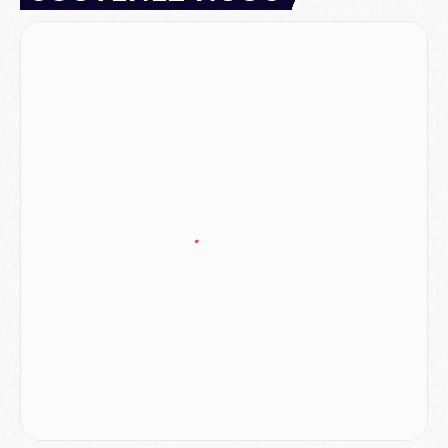
Mercato
- Le PSG prépare une nouvelle offre pour Suzuki
Mercato
- Le transfert de Ferran Torres au PSG réglé avant le 12 août ?
Match
- Le groupe pour Majorque/PSG avec 11 absents
Mercato
- Le PSG officialise un quatrième prêt
Mercato
- Liverpool ne veut pas que Barcola au PSG
Match
- Majorque/PSG, quelle compo pour le premier match de la saison 2026/27 ?
MARDI 04 AOÛT
Europe
- Les chapeaux provisoires de la Ligue des champions 2026/27
Podcast
- Podcast CulturePSG : Akliouche présenté par un fan de Monaco
Club
- Le PSG dévoile sa première collection d'entraînement pour 2026/2027
Discipline
- Un arbitre inattendu, mais porte-bonheur pour Lens/PSG
Match
- Majorque/PSG, sur quelle chaine et à quelle heure regarder le match ?
Mercato
- Le plan du PSG pour Suzuki et Chevalier se précise
Mercato
- L'Ajax refuse la première offre du PSG pour Godts
Mercato
- Le PSG veut accélérer, Ferran Torres temporise
Mercato
- Liverpool encore très loin du compte pour Barcola
LUNDI 03 AOÛT
Match
- Podcast CulturePSG : Mercato (Godts, Suzuki, Akliouche, Barcola, etc)