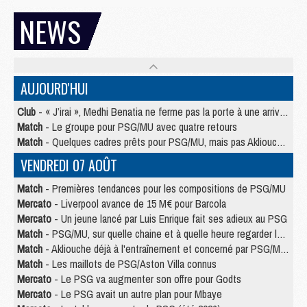
NEWS
AUJOURD'HUI
Club
- « J’irai », Medhi Benatia ne ferme pas la porte à une arrivée au PSG
Match
- Le groupe pour PSG/MU avec quatre retours
Match
- Quelques cadres prêts pour PSG/MU, mais pas Akliouche ?
VENDREDI 07 AOÛT
Match
- Premières tendances pour les compositions de PSG/MU
Mercato
- Liverpool avance de 15 M€ pour Barcola
Mercato
- Un jeune lancé par Luis Enrique fait ses adieux au PSG
Match
- PSG/MU, sur quelle chaine et à quelle heure regarder le match ?
Match
- Akliouche déjà à l'entraînement et concerné par PSG/MU ?
Match
- Les maillots de PSG/Aston Villa connus
Mercato
- Le PSG va augmenter son offre pour Godts
Mercato
- Le PSG avait un autre plan pour Mbaye