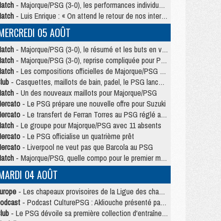
atch
- Majorque/PSG (3-0), les performances individuelles
atch
- Luis Enrique : « On attend le retour de nos internationaux »
MERCREDI 05 AOÛT
atch
- Majorque/PSG (3-0), le résumé et les buts en video
atch
- Majorque/PSG (3-0), reprise compliquée pour Paris
atch
- Les compositions officielles de Majorque/PSG avec Kvara et de nombreux jeunes
lub
- Casquettes, maillots de bain, padel, le PSG lance sa collection été
atch
- Un des nouveaux maillots pour Majorque/PSG
ercato
- Le PSG prépare une nouvelle offre pour Suzuki
ercato
- Le transfert de Ferran Torres au PSG réglé avant le 12 août ?
atch
- Le groupe pour Majorque/PSG avec 11 absents
ercato
- Le PSG officialise un quatrième prêt
ercato
- Liverpool ne veut pas que Barcola au PSG
atch
- Majorque/PSG, quelle compo pour le premier match de la saison 2026/27 ?
MARDI 04 AOÛT
urope
- Les chapeaux provisoires de la Ligue des champions 2026/27
odcast
- Podcast CulturePSG : Akliouche présenté par un fan de Monaco
lub
- Le PSG dévoile sa première collection d'entraînement pour 2026/2027