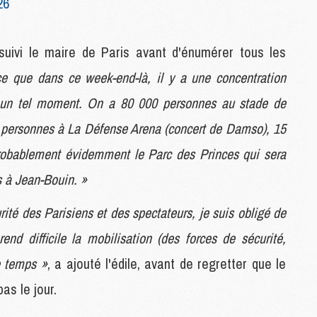
26
S
M
C
suivi le maire de Paris avant d'énumérer tous les
M
e que dans ce week-end-là, il y a une concentration
C
M
à un tel moment. On a 80 000 personnes au stade de
M
0 personnes à La Défense Arena (concert de Damso), 15
robablement évidemment le Parc des Princes qui sera
M
M
 à Jean-Bouin. »
M
M
rité des Parisiens et des spectateurs, je suis obligé de
M
M
nd difficile la mobilisation (des forces de sécurité,
M
 temps »
, a ajouté l'édile, avant de regretter que le
as le jour.
M
C