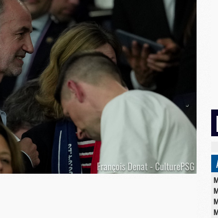
M
M
M
M