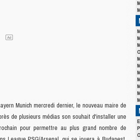
M
M
M
M
M
C
M
M
M
M
M
M
M
 Bayern Munich mercredi dernier, le nouveau maire de
ès de plusieurs médias son souhait d'installer une
E
prochain pour permettre au plus grand nombre de
P
C
ons League PSG/Arsenal, qui se jouera à Budapest,