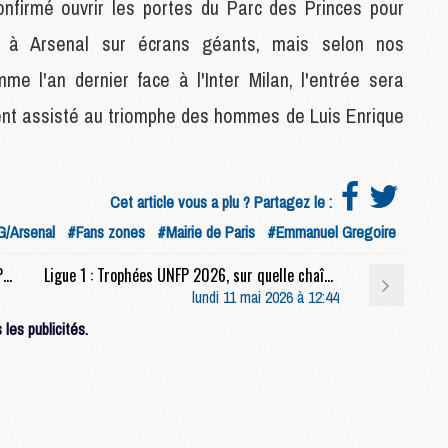
firmé ouvrir les portes du Parc des Princes pour
M
M
ce à Arsenal sur écrans géants, mais selon nos
F
me l'an dernier face à l'Inter Milan, l'entrée sera
C
M
ient assisté au triomphe des hommes de Luis Enrique
P
M
Cet article vous a plu ? Partagez le :
C
/Arsenal
#Fans zones
#Mairie de Paris
#Emmanuel Gregoire
R
M
Discipline : Un arbitre surprise pour la finale PSG/Arsenal
Ligue 1 : Trophées UNFP 2026, sur quelle chaîne et à quelle heure regarder la cérémonie ?
M
lundi 11 mai 2026 à 12:44
C
les publicités.
M
C
C
M