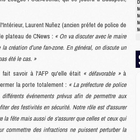
D
M
M
M
'Intérieur, Laurent Nuñez (ancien préfet de police de
M
r le plateau de CNews :
« On va discuter avec le maire
M
M
 la création d’une fan-zone. En général, on discute un
pas été le cas. »
M
M
 fait savoir à l'AFP qu'elle était
« défavorable »
à
C
fermer la porte totalement :
« La préfecture de police
M
C
 différents événements prévus afin de permettre aux
M
M
iter des festivités en sécurité. Notre rôle est d'assurer
E
re la fête mais aussi de s'assurer que celles et ceux qui
ur commettre des infractions ne puissent perturber la
M