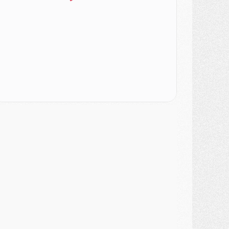
ercato
- [MAJ] Le PSG a fait une grosse offre à Parme pour Suzuki
ercato
- Le PSG a envoyé une première offre pour Mika Godts
lub
- Après Pacho, d'autres retours en vue
ercato
- Changement de dernière minute pour Kolo Muani
SAMEDI 01 AOÛT
ercato
- L'agent de Mika Godts confirme un accord avec le PSG
lub
- Quels numéros de maillot pour Akliouche et Digne au PSG ?
atch
- Un hommage prévu lors de Brest/PSG
ercato
- Le PSG et le Barça ont rendez-vous pour Ferran Torres
ercato
- Guéla Doué dans les listes du PSG
ercato
- Le transfert de Mika Godts au PSG en bonne voie
VENDREDI 31 JUILLET
atch
- Un diffuseur annoncé pour les deux premiers matchs amicaux du PSG
ercato
- Le transfert d'Akliouche au PSG bouclé, le montant se précise
lub
- Un retour majeur dans le groupe du PSG
lub
- [MAJ] Ndjantou et deux jeunes du PSG annoncés dans un tournoi U21
ercato
- L'étonnante piste Suzuki confirmée et onéreuse
JEUDI 30 JUILLET