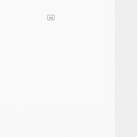
élections
- Ancelotti fait le ménage au Brésil mais veut garder Marquinhos
ercato
- Le statu quo du milieu du PSG se précise
lub
- Le PSG plutôt que la FIFA pour Al-Khelaïfi, poussé par l'UEFA ?
ercato
- Le PSG presserait Ferran Torres de se décider, deux pistes de secours
lub
- Déguisements, shopping, double scouting, Luis Campos dévoile ses méthodes
ercato
- Kroupi retiré du mercato
ercato
- Enfin une avancée dans le transfert d'Akliouche
MERCREDI 29 JUILLET
ercato
- Ferran Torres priorité du PSG, mais ouvert à tout
ercato
- Première offre de Liverpool en approche pour Barcola
ercato
- Le montant du transfert de Kolo Muani se précise, la formule aussi
ercato
- Kolo Muani attendu en Italie, son transfert débloqué
ercato
- Monaco a encore repoussé une offre du PSG pour Akliouche
ercato
- Liverpool presque d'accord avec Barcola, le PSG pas du tout
ercato
- Moment décisif pour le transfert de Kolo Muani
MARDI 28 JUILLET
ercato
- Des intermédiaires ont tenté de relancer Diomande au PSG
lub
- Au moins neuf jeunes conviés à l'entraînement des pros