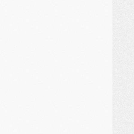
ercato
- Une partie du communiqué du PSG sur Diomande expliquée
ercato
- Barcola futur plus gros transfert de l'été ?
ormation
- Retour sur la saison des U17 du PSG en 7 chiffres clés
lub
- Le PSG connaît ses premiers matches de septembre
ercato
- Un troisième prêt bouclé par le PSG
LUNDI 27 JUILLET
odcast
- Podcast CulturePSG à 22h : Mercato (Barcola, Diomande, etc)
ercato
- La prolongation de Dembélé au PSG dans la dernière ligne droite
lub
- Le PSG a fait sa reprise avec... 9 joueurs
és. sociaux
- Les Portugais du PSG réunis pendant leurs vacances
ercato
- Le PSG avance sur la piste Suzuki
ercato
- Après Digne, un autre défenseur en approche au PSG ?
lub
- Une petite quinzaine de joueurs attendus pour la reprise de l'entraînement du PSG
DIMANCHE 26 JUILLET
ercato
- Le PSG lâche Diomande et tacle des demandes « totalement disproportionnés »
lub
- [Avant la reprise] Les tauliers de la saison passée
lub
- Barcola refuse de prolonger au PSG
ercato
- Luis Enrique derrière l'intérêt du PSG pour Rodri ?