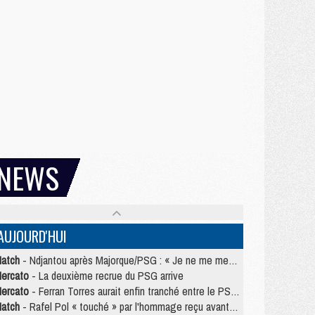
NEWS
AUJOURD'HUI
atch
- Ndjantou après Majorque/PSG : « Je ne me mets pas de plafond »
ercato
- La deuxième recrue du PSG arrive
ercato
- Ferran Torres aurait enfin tranché entre le PSG et le Barça
atch
- Rafel Pol « touché » par l'hommage reçu avant Majorque/PSG