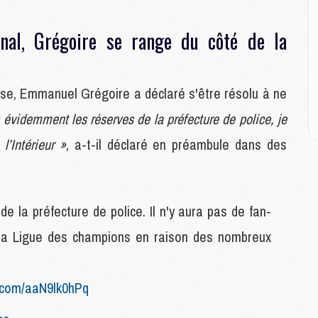
M
M
C
nal, Grégoire se range du côté de la
M
sse, Emmanuel Grégoire a déclaré s'être résolu à ne
M
C
 évidemment les réserves de la préfecture de police, je
M
l’Intérieur »
, a-t-il déclaré en préambule dans des
M
M
M
 la préfecture de police. Il n'y aura pas de fan-
M
e la Ligue des champions en raison des nombreux
M
C
C
M
r.com/aaN9lk0hPq