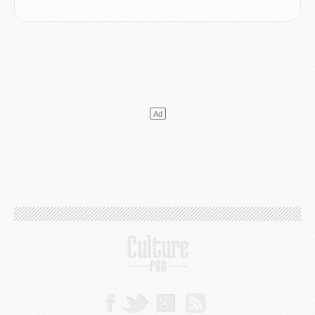
Europe
- Les chapeaux provisoires de la Ligue des champions 2026/27
Podcast
- Podcast CulturePSG : Akliouche présenté par un fan de Monaco
Club
- Le PSG dévoile sa première collection d'entraînement pour 2026/2027
Discipline
- Un arbitre inattendu, mais porte-bonheur pour Lens/PSG
Match
- Majorque/PSG, sur quelle chaine et à quelle heure regarder le match ?
Mercato
- Le plan du PSG pour Suzuki et Chevalier se précise
Mercato
- L'Ajax refuse la première offre du PSG pour Godts
Mercato
- Le PSG veut accélérer, Ferran Torres temporise
Mercato
- Liverpool encore très loin du compte pour Barcola
LUNDI 03 AOÛT
Match
- Podcast CulturePSG : Mercato (Godts, Suzuki, Akliouche, Barcola, etc)
Mercato
- L'Ajax attend bien plus de 45M pour Mika Godts
Club
- Quatre retours importants dans le groupe du PSG, et un plus discret
Mercato
- Ayari file en Ligue 2
Club
- Le PSG s'associe avec un géant de la tech
Mercato
- Vu d'Italie, le transfert de Suzuki au PSG est bien engagé
Mercato
- Ferran Torres ne serait pas à vendre, mais...
Europe
- Gros coup dur pour Aston Villa avant de croiser le PSG