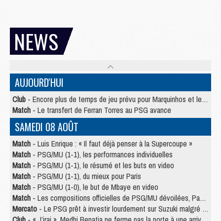
NEWS
AUJOURD'HUI
Club
- Encore plus de temps de jeu prévu pour Marquinhos et les Portugais en Supercoupe
Match
- Le transfert de Ferran Torres au PSG avance
SAMEDI 08 AOÛT
Match
- Luis Enrique : « Il faut déjà penser à la Supercoupe »
Match
- PSG/MU (1-1), les performances individuelles
Match
- PSG/MU (1-1), le résumé et les buts en video
Match
- PSG/MU (1-1), du mieux pour Paris
Match
- PSG/MU (1-0), le but de Mbaye en video
Match
- Les compositions officielles de PSG/MU dévoilées, Pacho titulaire
Mercato
- Le PSG prêt à investir lourdement sur Suzuki malgré Safonov et Chevalier
Club
- « J’irai », Medhi Benatia ne ferme pas la porte à une arrivée au PSG