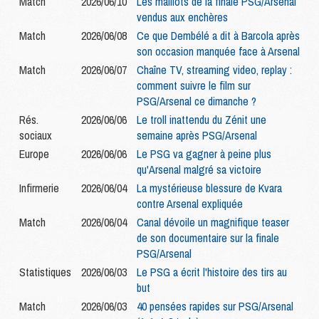
Match
2026/06/10
Les maillots de la finale PSG/Arsenal
vendus aux enchères
Match
2026/06/08
Ce que Dembélé a dit à Barcola après
son occasion manquée face à Arsenal
Match
2026/06/07
Chaîne TV, streaming video, replay :
comment suivre le film sur
PSG/Arsenal ce dimanche ?
Rés.
2026/06/06
Le troll inattendu du Zénit une
sociaux
semaine après PSG/Arsenal
Europe
2026/06/06
Le PSG va gagner à peine plus
qu'Arsenal malgré sa victoire
Infirmerie
2026/06/04
La mystérieuse blessure de Kvara
contre Arsenal expliquée
Match
2026/06/04
Canal dévoile un magnifique teaser
de son documentaire sur la finale
PSG/Arsenal
Statistiques
2026/06/03
Le PSG a écrit l'histoire des tirs au
but
Match
2026/06/03
40 pensées rapides sur PSG/Arsenal