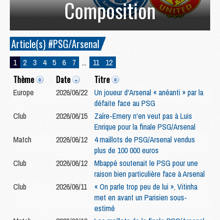
Composition
Article(s) #PSG/Arsenal
1
2
3
4
5
6
7
...
11
12
Thème
Date
Titre
Europe
2026/06/22
Un joueur d'Arsenal « anéanti » par la
défaite face au PSG
Club
2026/06/15
Zaïre-Emery n'en veut pas à Luis
Enrique pour la finale PSG/Arsenal
Match
2026/06/12
4 maillots de PSG/Arsenal vendus
plus de 100 000 euros
Club
2026/06/12
Mbappé soutenait le PSG pour une
raison bien particulière face à Arsenal
Club
2026/06/11
« On parle trop peu de lui », Vitinha
met en avant un Parisien sous-
estimé