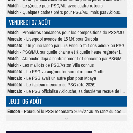
Match
- Le groupe pour PSG/MU avec quatre retours
Match
- Quelques cadres prêts pour PSG/MU, mais pas Akliouche ?
VENDREDI 07 AOÛT
Match
- Premières tendances pour les compositions de PSG/MU
Mercato
- Liverpool avance de 15 M€ pour Barcola
Mercato
- Un jeune lancé par Luis Enrique fait ses adieux au PSG
Match
- PSG/MU, sur quelle chaine et à quelle heure regarder le match ?
Match
- Akliouche déjà à l'entraînement et concerné par PSG/MU ?
Match
- Les maillots de PSG/Aston Villa connus
Mercato
- Le PSG va augmenter son offre pour Godts
Mercato
- Le PSG avait un autre plan pour Mbaye
Mercato
- Le tableau mercato du PSG (été 2026)
Mercato
- Le PSG officialise Akliouche, sa deuxième recrue de l’été
JEUDI 06 AOÛT
Europe
- Pourquoi le PSG redémarre 2026/27 au 4e rang du coefficient UEFA
Mercato
- Contrat de 7 ans et transfert record pour Diomandé loin du PSG
Club
- Du repos supplémentaire pour Hakimi
Match
- Aston Villa privé de sa recrue record face au PSG