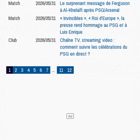
Match
2026/05/31
Le surprenant message de Ferguson
à Al-Khelaïfi après PSG/Arsenal
Match
2026/05/31
« Invincibles », « Roi d'Europe », la
presse rend hommage au PSG et à
Luis Enrique
Club
2026/05/31
Chaîne TV, streaming video :
comment suivre les célébrations du
PSG en direct ?
1
2
3
4
5
6
7
...
11
12