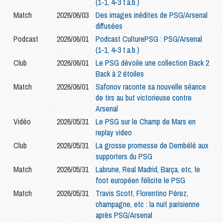
(1-1, 4-3 t.a.b.)
Match
2026/06/03
Des images inédites de PSG/Arsenal
diffusées
Podcast
2026/06/01
Podcast CulturePSG : PSG/Arsenal
(1-1, 4-3 t.a.b.)
Club
2026/06/01
Le PSG dévoile une collection Back 2
Back à 2 étoiles
Match
2026/06/01
Safonov raconte sa nouvelle séance
de tirs au but victorieuse contre
Arsenal
Vidéo
2026/05/31
Le PSG sur le Champ de Mars en
replay video
Club
2026/05/31
La grosse promesse de Dembélé aux
supporters du PSG
Match
2026/05/31
Labrune, Real Madrid, Barça, etc, le
foot européen félicite le PSG
Match
2026/05/31
Travis Scott, Florentino Pérez,
champagne, etc : la nuit parisienne
après PSG/Arsenal