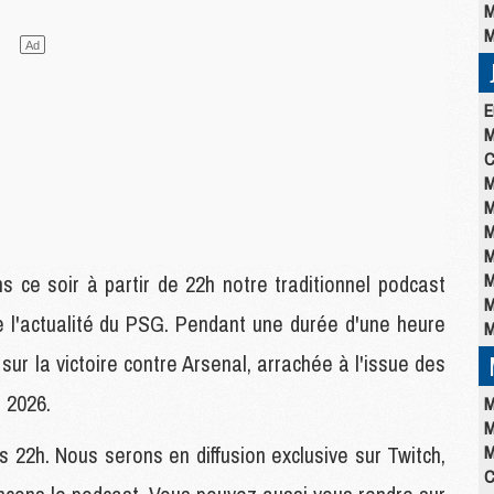
M
M
E
M
C
M
M
M
M
M
 ce soir à partir de 22h notre traditionnel podcast
M
e l'actualité du PSG. Pendant une durée d'une heure
M
ur la victoire contre Arsenal, arrachée à l'issue des
 2026.
M
M
s 22h. Nous serons en diffusion exclusive sur Twitch,
M
C