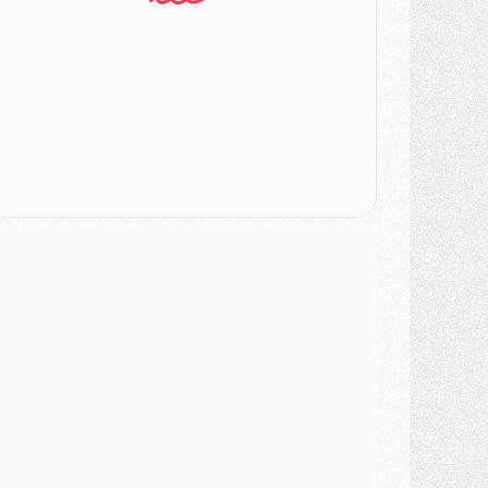
atch
- Podcast CulturePSG : Mercato (Godts, Suzuki, Akliouche, Barcola, etc)
ercato
- L'Ajax attend bien plus de 45M pour Mika Godts
lub
- Quatre retours importants dans le groupe du PSG, et un plus discret
ercato
- Ayari file en Ligue 2
lub
- Le PSG s'associe avec un géant de la tech
ercato
- Vu d'Italie, le transfert de Suzuki au PSG est bien engagé
ercato
- Ferran Torres ne serait pas à vendre, mais...
urope
- Gros coup dur pour Aston Villa avant de croiser le PSG
DIMANCHE 02 AOÛT
ercato
- Le transfert de Kolo Muani à la Juventus est officiel
ercato
- [MAJ] Le PSG a fait une grosse offre à Parme pour Suzuki
ercato
- Le PSG a envoyé une première offre pour Mika Godts
lub
- Après Pacho, d'autres retours en vue
ercato
- Changement de dernière minute pour Kolo Muani
SAMEDI 01 AOÛT
ercato
- L'agent de Mika Godts confirme un accord avec le PSG
lub
- Quels numéros de maillot pour Akliouche et Digne au PSG ?
atch
- Un hommage prévu lors de Brest/PSG
ercato
- Le PSG et le Barça ont rendez-vous pour Ferran Torres