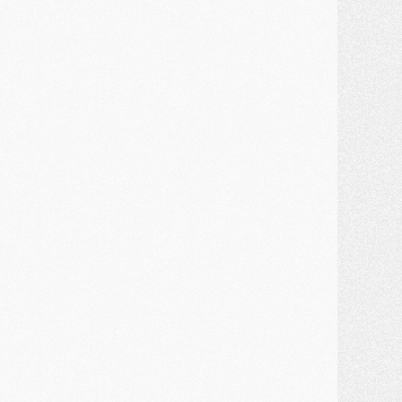
ercato
- Ferran Torres priorité du PSG, mais ouvert à tout
ercato
- Première offre de Liverpool en approche pour Barcola
ercato
- Le montant du transfert de Kolo Muani se précise, la formule aussi
ercato
- Kolo Muani attendu en Italie, son transfert débloqué
ercato
- Monaco a encore repoussé une offre du PSG pour Akliouche
ercato
- Liverpool presque d'accord avec Barcola, le PSG pas du tout
ercato
- Moment décisif pour le transfert de Kolo Muani
MARDI 28 JUILLET
ercato
- Des intermédiaires ont tenté de relancer Diomande au PSG
lub
- Au moins neuf jeunes conviés à l'entraînement des pros
ercato
- Une partie du communiqué du PSG sur Diomande expliquée
ercato
- Barcola futur plus gros transfert de l'été ?
ormation
- Retour sur la saison des U17 du PSG en 7 chiffres clés
lub
- Le PSG connaît ses premiers matches de septembre
ercato
- Un troisième prêt bouclé par le PSG
LUNDI 27 JUILLET
odcast
- Podcast CulturePSG à 22h : Mercato (Barcola, Diomande, etc)
ercato
- La prolongation de Dembélé au PSG dans la dernière ligne droite