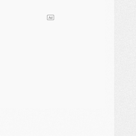
ercato
- Guéla Doué dans les listes du PSG
ercato
- Le transfert de Mika Godts au PSG en bonne voie
VENDREDI 31 JUILLET
atch
- Un diffuseur annoncé pour les deux premiers matchs amicaux du PSG
ercato
- Le transfert d'Akliouche au PSG bouclé, le montant se précise
lub
- Un retour majeur dans le groupe du PSG
lub
- [MAJ] Ndjantou et deux jeunes du PSG annoncés dans un tournoi U21
ercato
- L'étonnante piste Suzuki confirmée et onéreuse
JEUDI 30 JUILLET
élections
- Ancelotti fait le ménage au Brésil mais veut garder Marquinhos
ercato
- Le statu quo du milieu du PSG se précise
lub
- Le PSG plutôt que la FIFA pour Al-Khelaïfi, poussé par l'UEFA ?
ercato
- Le PSG presserait Ferran Torres de se décider, deux pistes de secours
lub
- Déguisements, shopping, double scouting, Luis Campos dévoile ses méthodes
ercato
- Kroupi retiré du mercato
ercato
- Enfin une avancée dans le transfert d'Akliouche
MERCREDI 29 JUILLET