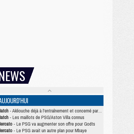
NEWS
AUJOURD'HUI
atch
- Akliouche déjà à l'entraînement et concerné par PSG/MU ?
atch
- Les maillots de PSG/Aston Villa connus
ercato
- Le PSG va augmenter son offre pour Godts
ercato
- Le PSG avait un autre plan pour Mbaye