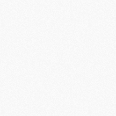
M
M
M
M
M
M
M
M
C
M
M
F
C
M
P
M