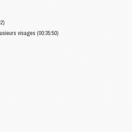
M
M
52)
usieurs visages (00:35:50)
M
M
C
C
M
S
M
C
M
C
M
M