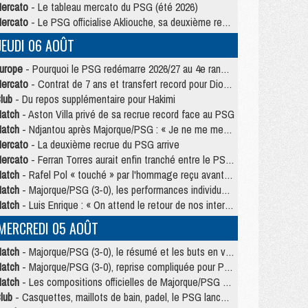
ercato
- Le tableau mercato du PSG (été 2026)
ercato
- Le PSG officialise Akliouche, sa deuxième recrue de l’été
JEUDI 06 AOÛT
urope
- Pourquoi le PSG redémarre 2026/27 au 4e rang du coefficient UEFA
ercato
- Contrat de 7 ans et transfert record pour Diomandé loin du PSG
lub
- Du repos supplémentaire pour Hakimi
atch
- Aston Villa privé de sa recrue record face au PSG
atch
- Ndjantou après Majorque/PSG : « Je ne me mets pas de plafond »
ercato
- La deuxième recrue du PSG arrive
ercato
- Ferran Torres aurait enfin tranché entre le PSG et le Barça
atch
- Rafel Pol « touché » par l'hommage reçu avant Majorque/PSG
atch
- Majorque/PSG (3-0), les performances individuelles
atch
- Luis Enrique : « On attend le retour de nos internationaux »
MERCREDI 05 AOÛT
atch
- Majorque/PSG (3-0), le résumé et les buts en video
atch
- Majorque/PSG (3-0), reprise compliquée pour Paris
atch
- Les compositions officielles de Majorque/PSG avec Kvara et de nombreux jeunes
lub
- Casquettes, maillots de bain, padel, le PSG lance sa collection été