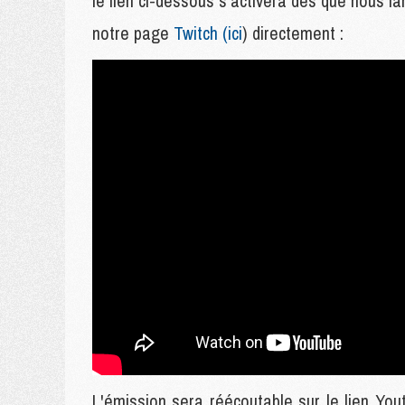
le lien ci-dessous s'activera dès que nous l
notre page
Twitch (ici
) directement :
L'émission sera réécoutable sur le lien Yout