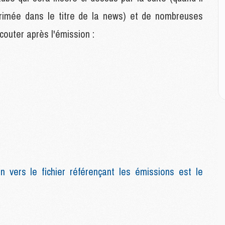
M
M
pprimée dans le titre de la news) et de nombreuses
C
outer après l'émission :
M
C
M
M
E
M
M
M
C
M
n vers le fichier référençant les émissions est le
M
C
M
M