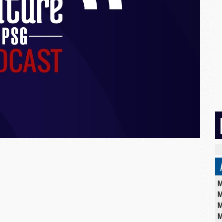
M
M
M
M