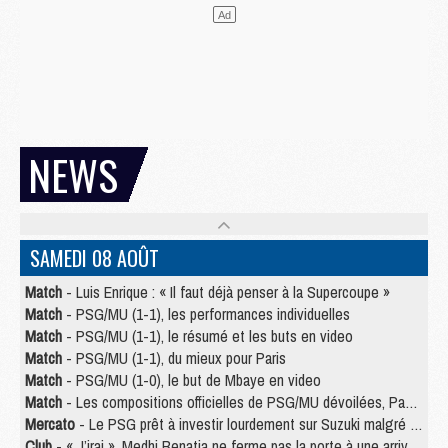
NEWS
SAMEDI 08 AOÛT
Match
- Luis Enrique : « Il faut déjà penser à la Supercoupe »
Match
- PSG/MU (1-1), les performances individuelles
Match
- PSG/MU (1-1), le résumé et les buts en video
Match
- PSG/MU (1-1), du mieux pour Paris
Match
- PSG/MU (1-0), le but de Mbaye en video
Match
- Les compositions officielles de PSG/MU dévoilées, Pacho titulaire
Mercato
- Le PSG prêt à investir lourdement sur Suzuki malgré Safonov et Chevalier
Club
- « J’irai », Medhi Benatia ne ferme pas la porte à une arrivée au PSG