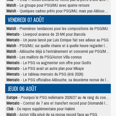
Match
- Le groupe pour PSG/MU avec quatre retours
Match
- Quelques cadres prêts pour PSG/MU, mais pas Akliouche ?
VENDREDI 07 AOÛT
Match
- Premières tendances pour les compositions de PSG/MU
Mercato
- Liverpool avance de 15 M€ pour Barcola
Mercato
- Un jeune lancé par Luis Enrique fait ses adieux au PSG
Match
- PSG/MU, sur quelle chaine et à quelle heure regarder le match ?
Match
- Akliouche déjà à l'entraînement et concerné par PSG/MU ?
Match
- Les maillots de PSG/Aston Villa connus
Mercato
- Le PSG va augmenter son offre pour Godts
Mercato
- Le PSG avait un autre plan pour Mbaye
Mercato
- Le tableau mercato du PSG (été 2026)
Mercato
- Le PSG officialise Akliouche, sa deuxième recrue de l’été
JEUDI 06 AOÛT
Europe
- Pourquoi le PSG redémarre 2026/27 au 4e rang du coefficient UEFA
Mercato
- Contrat de 7 ans et transfert record pour Diomandé loin du PSG
Club
- Du repos supplémentaire pour Hakimi
Match
- Aston Villa privé de sa recrue record face au PSG