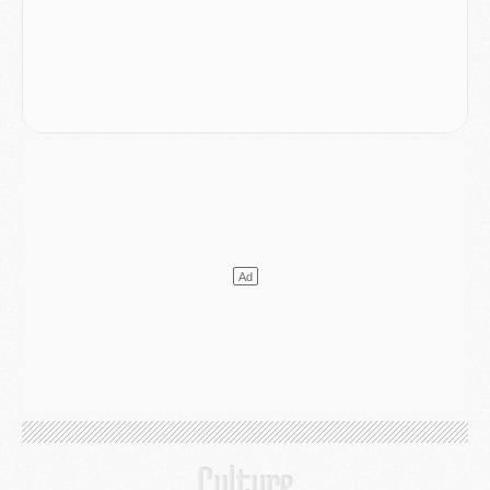
MARDI 04 AOÛT
Europe
- Les chapeaux provisoires de la Ligue des champions 2026/27
Podcast
- Podcast CulturePSG : Akliouche présenté par un fan de Monaco
Club
- Le PSG dévoile sa première collection d'entraînement pour 2026/2027
Discipline
- Un arbitre inattendu, mais porte-bonheur pour Lens/PSG
Match
- Majorque/PSG, sur quelle chaine et à quelle heure regarder le match ?
Mercato
- Le plan du PSG pour Suzuki et Chevalier se précise
Mercato
- L'Ajax refuse la première offre du PSG pour Godts
Mercato
- Le PSG veut accélérer, Ferran Torres temporise
Mercato
- Liverpool encore très loin du compte pour Barcola
LUNDI 03 AOÛT
Match
- Podcast CulturePSG : Mercato (Godts, Suzuki, Akliouche, Barcola, etc)
Mercato
- L'Ajax attend bien plus de 45M pour Mika Godts
Club
- Quatre retours importants dans le groupe du PSG, et un plus discret
Mercato
- Ayari file en Ligue 2
Club
- Le PSG s'associe avec un géant de la tech
Mercato
- Vu d'Italie, le transfert de Suzuki au PSG est bien engagé
Mercato
- Ferran Torres ne serait pas à vendre, mais...
Europe
- Gros coup dur pour Aston Villa avant de croiser le PSG