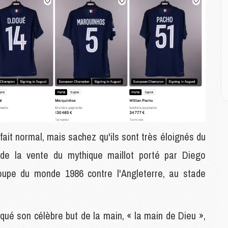
M
M
M
E
P
C
D
M
M
M
M
fait normal, mais sachez qu'ils sont très éloignés du
M
 de la vente du mythique maillot porté par Diego
oupe du monde 1986 contre l'Angleterre, au stade
M
M
C
ué son célèbre but de la main, « la main de Dieu »,
M
C