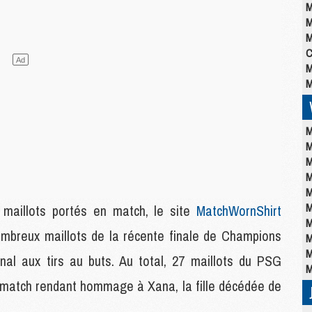
M
M
M
C
M
M
M
M
M
M
M
M
 maillots portés en match, le site
MatchWornShirt
M
ombreux maillots de la récente finale de Champions
M
M
l aux tirs au buts. Au total, 27 maillots du PSG
M
nt-match rendant hommage à Xana, la fille décédée de