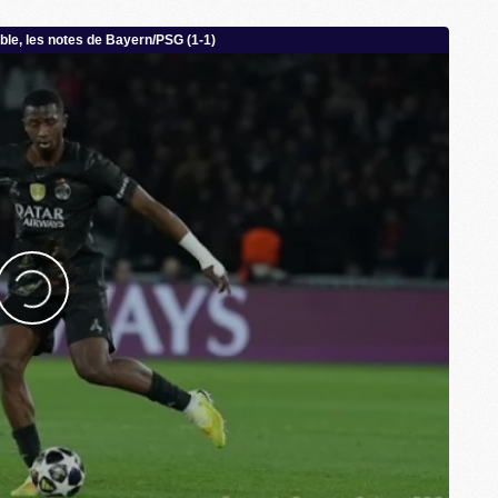
M
M
C
C
M
S
M
C
M
C
M
M
M
M
M
M