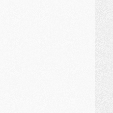
atch
- Un diffuseur annoncé pour les deux premiers matchs amicaux du PSG
ercato
- Le transfert d'Akliouche au PSG bouclé, le montant se précise
lub
- Un retour majeur dans le groupe du PSG
lub
- [MAJ] Ndjantou et deux jeunes du PSG annoncés dans un tournoi U21
ercato
- L'étonnante piste Suzuki confirmée et onéreuse
JEUDI 30 JUILLET
élections
- Ancelotti fait le ménage au Brésil mais veut garder Marquinhos
ercato
- Le statu quo du milieu du PSG se précise
lub
- Le PSG plutôt que la FIFA pour Al-Khelaïfi, poussé par l'UEFA ?
ercato
- Le PSG presserait Ferran Torres de se décider, deux pistes de secours
lub
- Déguisements, shopping, double scouting, Luis Campos dévoile ses méthodes
ercato
- Kroupi retiré du mercato
ercato
- Enfin une avancée dans le transfert d'Akliouche
MERCREDI 29 JUILLET
ercato
- Ferran Torres priorité du PSG, mais ouvert à tout
ercato
- Première offre de Liverpool en approche pour Barcola
ercato
- Le montant du transfert de Kolo Muani se précise, la formule aussi
ercato
- Kolo Muani attendu en Italie, son transfert débloqué