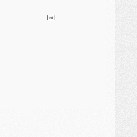
ercato
- Vu d'Italie, le transfert de Suzuki au PSG est bien engagé
ercato
- Ferran Torres ne serait pas à vendre, mais...
urope
- Gros coup dur pour Aston Villa avant de croiser le PSG
DIMANCHE 02 AOÛT
ercato
- Le transfert de Kolo Muani à la Juventus est officiel
ercato
- [MAJ] Le PSG a fait une grosse offre à Parme pour Suzuki
ercato
- Le PSG a envoyé une première offre pour Mika Godts
lub
- Après Pacho, d'autres retours en vue
ercato
- Changement de dernière minute pour Kolo Muani
SAMEDI 01 AOÛT
ercato
- L'agent de Mika Godts confirme un accord avec le PSG
lub
- Quels numéros de maillot pour Akliouche et Digne au PSG ?
atch
- Un hommage prévu lors de Brest/PSG
ercato
- Le PSG et le Barça ont rendez-vous pour Ferran Torres
ercato
- Guéla Doué dans les listes du PSG
ercato
- Le transfert de Mika Godts au PSG en bonne voie
VENDREDI 31 JUILLET