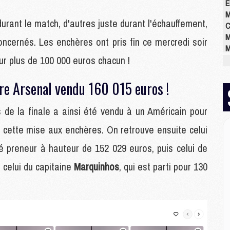
E
M
durant le match, d'autres juste durant l'échauffement,
C
M
oncernés. Les enchères ont pris fin ce mercredi soir
M
ur plus de 100 000 euros chacun !
M
M
M
re Arsenal vendu 160 015 euros !
M
M
s de la finale
a ainsi été vendu à un Américain pour
de cette mise aux enchères. On retrouve ensuite celui
M
vé preneur à hauteur de 152 029 euros, puis celui de
M
M
n celui du capitaine
Marquinhos
, qui est parti pour 130
C
M
M
M
M