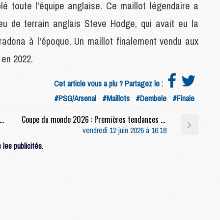
blé toute l'équipe anglaise. Ce maillot légendaire a
M
M
ieu de terrain anglais Steve Hodge, qui avait eu la
E
radona à l'époque. Un maillot finalement vendu aux
 en 2022.
M
M
Cet article vous a plu ? Partagez le :
M
C
#PSG/Arsenal
#Maillots
#Dembele
#Finale
M
 : Un ancien protégé de Luis Enrique pour l'après-Barcola ?
Coupe du monde 2026 : Premières tendances pour les compositions de Brésil/Maroc
vendredi 12 juin 2026 à 16:18
M
les publicités.
C
M
M
M
M