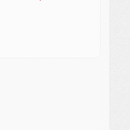
ercato
- Le PSG officialise un quatrième prêt
ercato
- Liverpool ne veut pas que Barcola au PSG
atch
- Majorque/PSG, quelle compo pour le premier match de la saison 2026/27 ?
MARDI 04 AOÛT
urope
- Les chapeaux provisoires de la Ligue des champions 2026/27
odcast
- Podcast CulturePSG : Akliouche présenté par un fan de Monaco
lub
- Le PSG dévoile sa première collection d'entraînement pour 2026/2027
iscipline
- Un arbitre inattendu, mais porte-bonheur pour Lens/PSG
atch
- Majorque/PSG, sur quelle chaine et à quelle heure regarder le match ?
ercato
- Le plan du PSG pour Suzuki et Chevalier se précise
ercato
- L'Ajax refuse la première offre du PSG pour Godts
ercato
- Le PSG veut accélérer, Ferran Torres temporise
ercato
- Liverpool encore très loin du compte pour Barcola
LUNDI 03 AOÛT
atch
- Podcast CulturePSG : Mercato (Godts, Suzuki, Akliouche, Barcola, etc)
ercato
- L'Ajax attend bien plus de 45M pour Mika Godts
lub
- Quatre retours importants dans le groupe du PSG, et un plus discret
ercato
- Ayari file en Ligue 2
lub
- Le PSG s'associe avec un géant de la tech