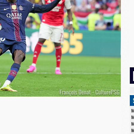
M
M
M
M