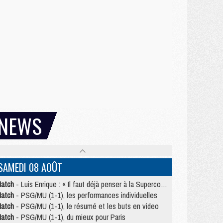
NEWS
SAMEDI 08 AOÛT
atch
- Luis Enrique : « Il faut déjà penser à la Supercoupe »
atch
- PSG/MU (1-1), les performances individuelles
atch
- PSG/MU (1-1), le résumé et les buts en video
atch
- PSG/MU (1-1), du mieux pour Paris