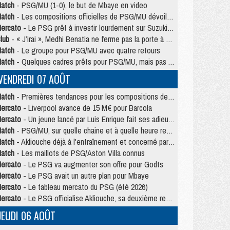
atch
- PSG/MU (1-0), le but de Mbaye en video
atch
- Les compositions officielles de PSG/MU dévoilées, Pacho titulaire
ercato
- Le PSG prêt à investir lourdement sur Suzuki malgré Safonov et Chevalier
lub
- « J’irai », Medhi Benatia ne ferme pas la porte à une arrivée au PSG
atch
- Le groupe pour PSG/MU avec quatre retours
atch
- Quelques cadres prêts pour PSG/MU, mais pas Akliouche ?
VENDREDI 07 AOÛT
atch
- Premières tendances pour les compositions de PSG/MU
ercato
- Liverpool avance de 15 M€ pour Barcola
ercato
- Un jeune lancé par Luis Enrique fait ses adieux au PSG
atch
- PSG/MU, sur quelle chaine et à quelle heure regarder le match ?
atch
- Akliouche déjà à l'entraînement et concerné par PSG/MU ?
atch
- Les maillots de PSG/Aston Villa connus
ercato
- Le PSG va augmenter son offre pour Godts
ercato
- Le PSG avait un autre plan pour Mbaye
ercato
- Le tableau mercato du PSG (été 2026)
ercato
- Le PSG officialise Akliouche, sa deuxième recrue de l’été
JEUDI 06 AOÛT