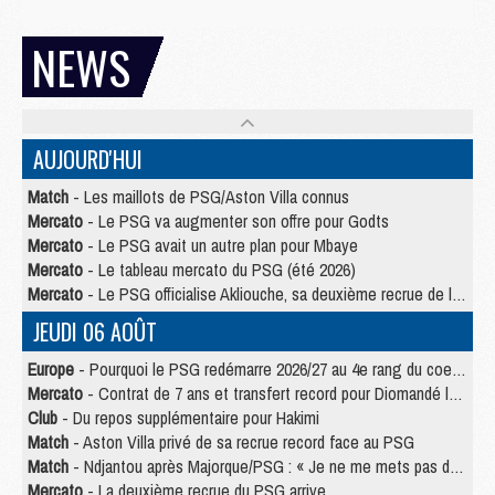
NEWS
AUJOURD'HUI
Match
- Les maillots de PSG/Aston Villa connus
Mercato
- Le PSG va augmenter son offre pour Godts
Mercato
- Le PSG avait un autre plan pour Mbaye
Mercato
- Le tableau mercato du PSG (été 2026)
Mercato
- Le PSG officialise Akliouche, sa deuxième recrue de l’été
JEUDI 06 AOÛT
Europe
- Pourquoi le PSG redémarre 2026/27 au 4e rang du coefficient UEFA
Mercato
- Contrat de 7 ans et transfert record pour Diomandé loin du PSG
Club
- Du repos supplémentaire pour Hakimi
Match
- Aston Villa privé de sa recrue record face au PSG
Match
- Ndjantou après Majorque/PSG : « Je ne me mets pas de plafond »
Mercato
- La deuxième recrue du PSG arrive