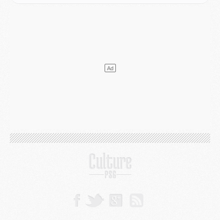
Mercato
- Le transfert de Kolo Muani à la Juventus est officiel
Mercato
- [MAJ] Le PSG a fait une grosse offre à Parme pour Suzuki
Mercato
- Le PSG a envoyé une première offre pour Mika Godts
Club
- Après Pacho, d'autres retours en vue
Mercato
- Changement de dernière minute pour Kolo Muani
SAMEDI 01 AOÛT
Mercato
- L'agent de Mika Godts confirme un accord avec le PSG
Club
- Quels numéros de maillot pour Akliouche et Digne au PSG ?
Match
- Un hommage prévu lors de Brest/PSG
Mercato
- Le PSG et le Barça ont rendez-vous pour Ferran Torres
Mercato
- Guéla Doué dans les listes du PSG
Mercato
- Le transfert de Mika Godts au PSG en bonne voie
VENDREDI 31 JUILLET
Match
- Un diffuseur annoncé pour les deux premiers matchs amicaux du PSG
Mercato
- Le transfert d'Akliouche au PSG bouclé, le montant se précise
Club
- Un retour majeur dans le groupe du PSG
Club
- [MAJ] Ndjantou et deux jeunes du PSG annoncés dans un tournoi U21
Mercato
- L'étonnante piste Suzuki confirmée et onéreuse