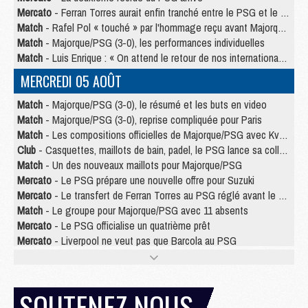
Mercato
- Ferran Torres aurait enfin tranché entre le PSG et le Barça
Match
- Rafel Pol « touché » par l'hommage reçu avant Majorque/PSG
Match
- Majorque/PSG (3-0), les performances individuelles
Match
- Luis Enrique : « On attend le retour de nos internationaux »
MERCREDI 05 AOÛT
Match
- Majorque/PSG (3-0), le résumé et les buts en video
Match
- Majorque/PSG (3-0), reprise compliquée pour Paris
Match
- Les compositions officielles de Majorque/PSG avec Kvara et de nombreux jeunes
Club
- Casquettes, maillots de bain, padel, le PSG lance sa collection été
Match
- Un des nouveaux maillots pour Majorque/PSG
Mercato
- Le PSG prépare une nouvelle offre pour Suzuki
Mercato
- Le transfert de Ferran Torres au PSG réglé avant le 12 août ?
Match
- Le groupe pour Majorque/PSG avec 11 absents
Mercato
- Le PSG officialise un quatrième prêt
Mercato
- Liverpool ne veut pas que Barcola au PSG
Match
- Majorque/PSG, quelle compo pour le premier match de la saison 2026/27 ?
MARDI 04 AOÛT
SOUTENEZ NOUS
Europe
- Les chapeaux provisoires de la Ligue des champions 2026/27