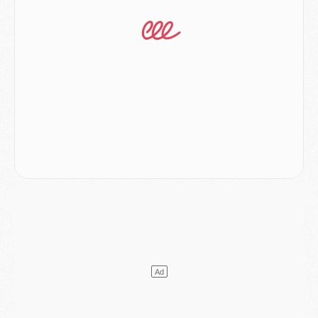
Mercato
- Ferran Torres ne serait pas à vendre, mais...
Europe
- Gros coup dur pour Aston Villa avant de croiser le PSG
DIMANCHE 02 AOÛT
Mercato
- Le transfert de Kolo Muani à la Juventus est officiel
Mercato
- [MAJ] Le PSG a fait une grosse offre à Parme pour Suzuki
Mercato
- Le PSG a envoyé une première offre pour Mika Godts
Club
- Après Pacho, d'autres retours en vue
Mercato
- Changement de dernière minute pour Kolo Muani
SAMEDI 01 AOÛT
Mercato
- L'agent de Mika Godts confirme un accord avec le PSG
Club
- Quels numéros de maillot pour Akliouche et Digne au PSG ?
Match
- Un hommage prévu lors de Brest/PSG
Mercato
- Le PSG et le Barça ont rendez-vous pour Ferran Torres
Mercato
- Guéla Doué dans les listes du PSG
Mercato
- Le transfert de Mika Godts au PSG en bonne voie
VENDREDI 31 JUILLET
Match
- Un diffuseur annoncé pour les deux premiers matchs amicaux du PSG