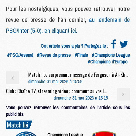
Pour les nostalgiques, vous pouvez retrouver notre
revue de presse de l'an dernier,
au lendemain de
PSG/Inter (5-0), en cliquant ici.
Cet article vous a plu ? Partagez le :
#PSG/Arsenal
#Revue de presse
#Finale
#Champions League
#Champions d'Europe
Match : Le surprenant message de Ferguson à Al-Khelaïfi après PSG/Arsenal
dimanche 31 mai 2026 à 15:58
Club : Chaîne TV, streaming video : comment suivre les célébrations du PSG en direct ?
dimanche 31 mai 2026 à 13:15
Vous pouvez retrouver les commentaires de l'article sous les
publicités.
Match lié
Champions League