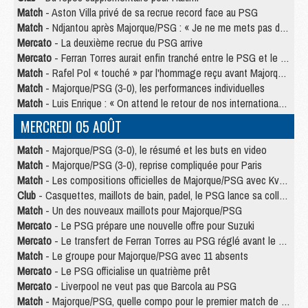
Match
- Aston Villa privé de sa recrue record face au PSG
Match
- Ndjantou après Majorque/PSG : « Je ne me mets pas de plafond »
Mercato
- La deuxième recrue du PSG arrive
Mercato
- Ferran Torres aurait enfin tranché entre le PSG et le Barça
Match
- Rafel Pol « touché » par l'hommage reçu avant Majorque/PSG
Match
- Majorque/PSG (3-0), les performances individuelles
Match
- Luis Enrique : « On attend le retour de nos internationaux »
MERCREDI 05 AOÛT
Match
- Majorque/PSG (3-0), le résumé et les buts en video
Match
- Majorque/PSG (3-0), reprise compliquée pour Paris
Match
- Les compositions officielles de Majorque/PSG avec Kvara et de nombreux jeunes
Club
- Casquettes, maillots de bain, padel, le PSG lance sa collection été
Match
- Un des nouveaux maillots pour Majorque/PSG
Mercato
- Le PSG prépare une nouvelle offre pour Suzuki
Mercato
- Le transfert de Ferran Torres au PSG réglé avant le 12 août ?
Match
- Le groupe pour Majorque/PSG avec 11 absents
Mercato
- Le PSG officialise un quatrième prêt
Mercato
- Liverpool ne veut pas que Barcola au PSG
Match
- Majorque/PSG, quelle compo pour le premier match de la saison 2026/27 ?