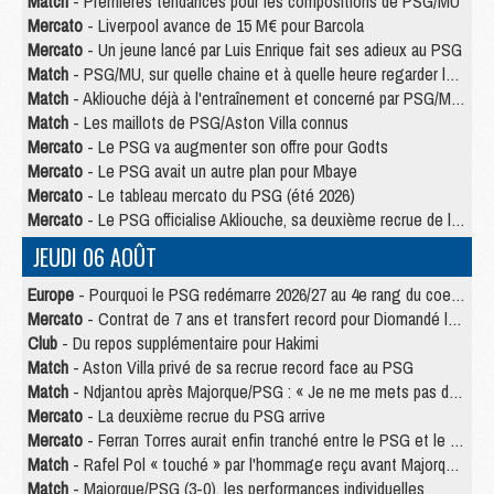
Match
- Premières tendances pour les compositions de PSG/MU
Mercato
- Liverpool avance de 15 M€ pour Barcola
Mercato
- Un jeune lancé par Luis Enrique fait ses adieux au PSG
Match
- PSG/MU, sur quelle chaine et à quelle heure regarder le match ?
Match
- Akliouche déjà à l'entraînement et concerné par PSG/MU ?
Match
- Les maillots de PSG/Aston Villa connus
Mercato
- Le PSG va augmenter son offre pour Godts
Mercato
- Le PSG avait un autre plan pour Mbaye
Mercato
- Le tableau mercato du PSG (été 2026)
Mercato
- Le PSG officialise Akliouche, sa deuxième recrue de l’été
JEUDI 06 AOÛT
Europe
- Pourquoi le PSG redémarre 2026/27 au 4e rang du coefficient UEFA
Mercato
- Contrat de 7 ans et transfert record pour Diomandé loin du PSG
Club
- Du repos supplémentaire pour Hakimi
Match
- Aston Villa privé de sa recrue record face au PSG
Match
- Ndjantou après Majorque/PSG : « Je ne me mets pas de plafond »
Mercato
- La deuxième recrue du PSG arrive
Mercato
- Ferran Torres aurait enfin tranché entre le PSG et le Barça
Match
- Rafel Pol « touché » par l'hommage reçu avant Majorque/PSG
Match
- Majorque/PSG (3-0), les performances individuelles