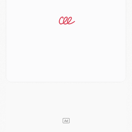
Match
- Majorque/PSG, sur quelle chaine et à quelle heure regarder le match ?
Mercato
- Le plan du PSG pour Suzuki et Chevalier se précise
Mercato
- L'Ajax refuse la première offre du PSG pour Godts
Mercato
- Le PSG veut accélérer, Ferran Torres temporise
Mercato
- Liverpool encore très loin du compte pour Barcola
LUNDI 03 AOÛT
Match
- Podcast CulturePSG : Mercato (Godts, Suzuki, Akliouche, Barcola, etc)
Mercato
- L'Ajax attend bien plus de 45M pour Mika Godts
Club
- Quatre retours importants dans le groupe du PSG, et un plus discret
Mercato
- Ayari file en Ligue 2
Club
- Le PSG s'associe avec un géant de la tech
Mercato
- Vu d'Italie, le transfert de Suzuki au PSG est bien engagé
Mercato
- Ferran Torres ne serait pas à vendre, mais...
Europe
- Gros coup dur pour Aston Villa avant de croiser le PSG
DIMANCHE 02 AOÛT
Mercato
- Le transfert de Kolo Muani à la Juventus est officiel
Mercato
- [MAJ] Le PSG a fait une grosse offre à Parme pour Suzuki
Mercato
- Le PSG a envoyé une première offre pour Mika Godts