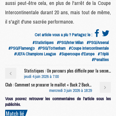
aussi peut-être cela, en plus de l'arrêt de la Coupe
Intercontinentale durant 20 ans, mais tout de même,
il s'agit d'une sacrée performance.
Cet article vous a plu ? Partagez le :
#Statistiques
#PSG/Inter Milan
#PSG/Arsenal
#PSG/Flamengo
#PSG/Tottenham
#Coupe intercontinentale
#UEFA Champions League
#Supercoupe d'Europe
#Triplé
#Penalties
Statistiques : Un parcours plus difficile pour la seconde Ligue des Champions du PSG
jeudi 4 juin 2026 à 7:00
Club : Comment se procurer le maillot « Back 2 Back » du PSG
mercredi 3 juin 2026 à 18:29
Vous pouvez retrouver les commentaires de l'article sous les
publicités.
Match lié