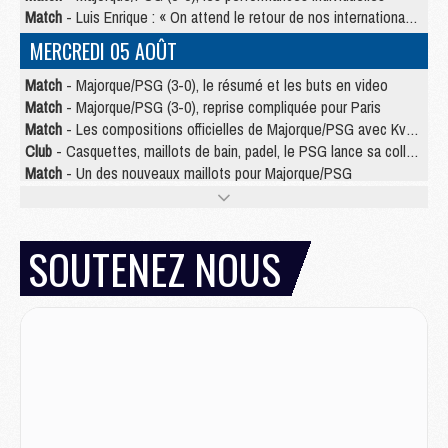
Match
- Luis Enrique : « On attend le retour de nos internationaux »
MERCREDI 05 AOÛT
Match
- Majorque/PSG (3-0), le résumé et les buts en video
Match
- Majorque/PSG (3-0), reprise compliquée pour Paris
Match
- Les compositions officielles de Majorque/PSG avec Kvara et de nombreux jeunes
Club
- Casquettes, maillots de bain, padel, le PSG lance sa collection été
Match
- Un des nouveaux maillots pour Majorque/PSG
Mercato
- Le PSG prépare une nouvelle offre pour Suzuki
Mercato
- Le transfert de Ferran Torres au PSG réglé avant le 12 août ?
Match
- Le groupe pour Majorque/PSG avec 11 absents
SOUTENEZ NOUS
Mercato
- Le PSG officialise un quatrième prêt
Mercato
- Liverpool ne veut pas que Barcola au PSG
Match
- Majorque/PSG, quelle compo pour le premier match de la saison 2026/27 ?
MARDI 04 AOÛT
Europe
- Les chapeaux provisoires de la Ligue des champions 2026/27
Podcast
- Podcast CulturePSG : Akliouche présenté par un fan de Monaco
Club
- Le PSG dévoile sa première collection d'entraînement pour 2026/2027
Discipline
- Un arbitre inattendu, mais porte-bonheur pour Lens/PSG