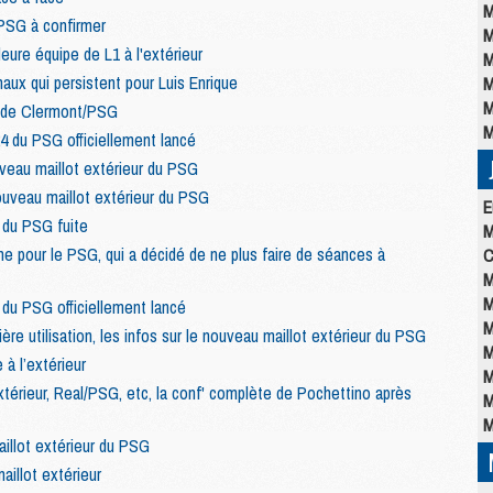
M
 PSG à confirmer
M
eure équipe de L1 à l'extérieur
M
 maux qui persistent pour Luis Enrique
M
M
t de Clermont/PSG
M
24 du PSG officiellement lancé
uveau maillot extérieur du PSG
uveau maillot extérieur du PSG
E
 du PSG fuite
M
e pour le PSG, qui a décidé de ne plus faire de séances à
C
M
M
 du PSG officiellement lancé
M
ère utilisation, les infos sur le nouveau maillot extérieur du PSG
M
 à l’extérieur
M
'extérieur, Real/PSG, etc, la conf' complète de Pochettino après
M
M
aillot extérieur du PSG
illot extérieur