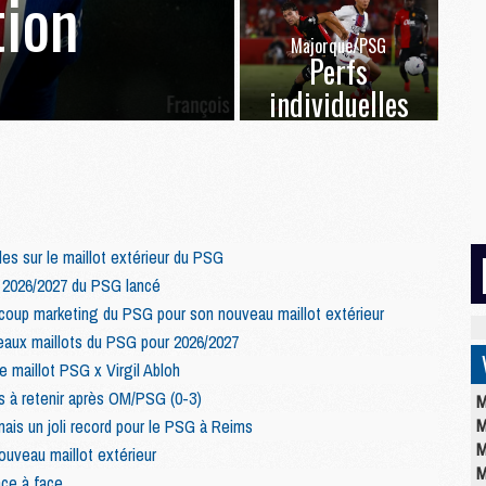
ion
Majorque/PSG
Perfs
individuelles
les sur le maillot extérieur du PSG
r 2026/2027 du PSG lancé
e coup marketing du PSG pour son nouveau maillot extérieur
aux maillots du PSG pour 2026/2027
e maillot PSG x Virgil Abloh
es à retenir après OM/PSG (0-3)
M
M
mais un joli record pour le PSG à Reims
M
uveau maillot extérieur
M
ace à face