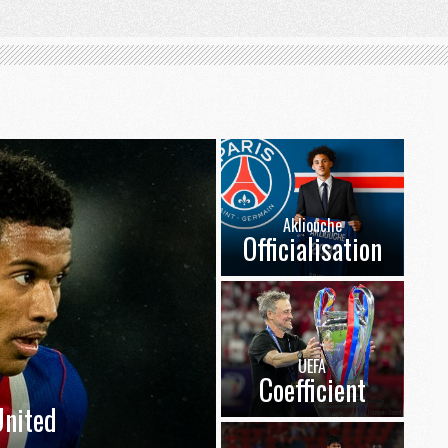
Akliouche
Officialisation
UEFA
Coefficient
nited