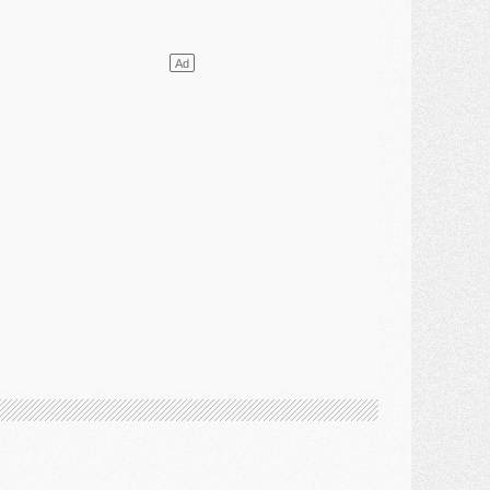
ercato
- L'agent de Mika Godts confirme un accord avec le PSG
lub
- Quels numéros de maillot pour Akliouche et Digne au PSG ?
atch
- Un hommage prévu lors de Brest/PSG
ercato
- Le PSG et le Barça ont rendez-vous pour Ferran Torres
ercato
- Guéla Doué dans les listes du PSG
ercato
- Le transfert de Mika Godts au PSG en bonne voie
VENDREDI 31 JUILLET
atch
- Un diffuseur annoncé pour les deux premiers matchs amicaux du PSG
ercato
- Le transfert d'Akliouche au PSG bouclé, le montant se précise
lub
- Un retour majeur dans le groupe du PSG
lub
- [MAJ] Ndjantou et deux jeunes du PSG annoncés dans un tournoi U21
ercato
- L'étonnante piste Suzuki confirmée et onéreuse
JEUDI 30 JUILLET
élections
- Ancelotti fait le ménage au Brésil mais veut garder Marquinhos
ercato
- Le statu quo du milieu du PSG se précise
lub
- Le PSG plutôt que la FIFA pour Al-Khelaïfi, poussé par l'UEFA ?
ercato
- Le PSG presserait Ferran Torres de se décider, deux pistes de secours
lub
- Déguisements, shopping, double scouting, Luis Campos dévoile ses méthodes