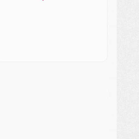
ercato
- Le PSG veut accélérer, Ferran Torres temporise
ercato
- Liverpool encore très loin du compte pour Barcola
LUNDI 03 AOÛT
atch
- Podcast CulturePSG : Mercato (Godts, Suzuki, Akliouche, Barcola, etc)
ercato
- L'Ajax attend bien plus de 45M pour Mika Godts
lub
- Quatre retours importants dans le groupe du PSG, et un plus discret
ercato
- Ayari file en Ligue 2
lub
- Le PSG s'associe avec un géant de la tech
ercato
- Vu d'Italie, le transfert de Suzuki au PSG est bien engagé
ercato
- Ferran Torres ne serait pas à vendre, mais...
urope
- Gros coup dur pour Aston Villa avant de croiser le PSG
DIMANCHE 02 AOÛT
ercato
- Le transfert de Kolo Muani à la Juventus est officiel
ercato
- [MAJ] Le PSG a fait une grosse offre à Parme pour Suzuki
ercato
- Le PSG a envoyé une première offre pour Mika Godts
lub
- Après Pacho, d'autres retours en vue
ercato
- Changement de dernière minute pour Kolo Muani
SAMEDI 01 AOÛT