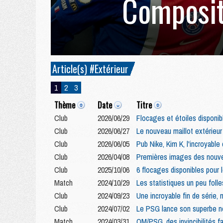
Composit
Article(s) #Extérieur
1
2
3
Thème
Date
Titre
Club
2026/06/29
Flocages et étoiles disponib
Club
2026/06/27
Le nouveau maillot extérieu
Club
2026/06/05
Pub Nike, Kim K, l'incroyabl
Club
2026/04/08
Premières images des nouve
Club
2025/10/06
6 flocages disponibles pour l
Match
2024/10/29
Les statistiques un peu foll
Club
2024/09/23
Une incroyable fin de série, 
Club
2024/07/02
Le PSG lance son superbe no
Match
2024/03/31
OM/PSG, des invincibilités f