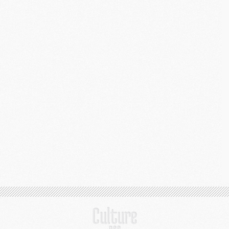
M
C
M
M
M
M
M
M
C
C
M
S
M
C
M
C