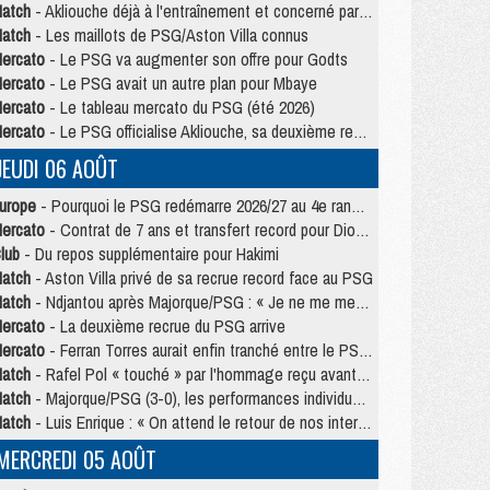
atch
- Akliouche déjà à l'entraînement et concerné par PSG/MU ?
atch
- Les maillots de PSG/Aston Villa connus
ercato
- Le PSG va augmenter son offre pour Godts
ercato
- Le PSG avait un autre plan pour Mbaye
ercato
- Le tableau mercato du PSG (été 2026)
ercato
- Le PSG officialise Akliouche, sa deuxième recrue de l’été
JEUDI 06 AOÛT
urope
- Pourquoi le PSG redémarre 2026/27 au 4e rang du coefficient UEFA
ercato
- Contrat de 7 ans et transfert record pour Diomandé loin du PSG
lub
- Du repos supplémentaire pour Hakimi
atch
- Aston Villa privé de sa recrue record face au PSG
atch
- Ndjantou après Majorque/PSG : « Je ne me mets pas de plafond »
ercato
- La deuxième recrue du PSG arrive
ercato
- Ferran Torres aurait enfin tranché entre le PSG et le Barça
atch
- Rafel Pol « touché » par l'hommage reçu avant Majorque/PSG
atch
- Majorque/PSG (3-0), les performances individuelles
atch
- Luis Enrique : « On attend le retour de nos internationaux »
MERCREDI 05 AOÛT