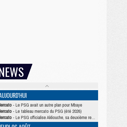
NEWS
AUJOURD'HUI
ercato
- Le PSG avait un autre plan pour Mbaye
ercato
- Le tableau mercato du PSG (été 2026)
ercato
- Le PSG officialise Akliouche, sa deuxième recrue de l’été