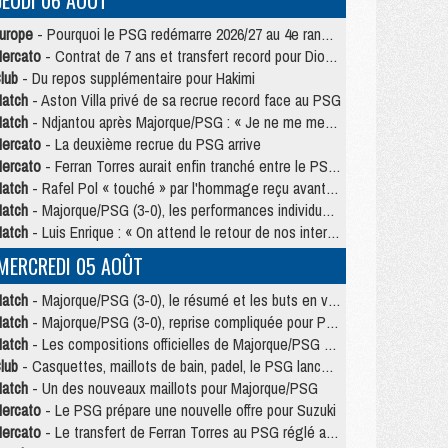
JEUDI 06 AOÛT
urope
- Pourquoi le PSG redémarre 2026/27 au 4e rang du coefficient UEFA
ercato
- Contrat de 7 ans et transfert record pour Diomandé loin du PSG
lub
- Du repos supplémentaire pour Hakimi
atch
- Aston Villa privé de sa recrue record face au PSG
atch
- Ndjantou après Majorque/PSG : « Je ne me mets pas de plafond »
ercato
- La deuxième recrue du PSG arrive
ercato
- Ferran Torres aurait enfin tranché entre le PSG et le Barça
atch
- Rafel Pol « touché » par l'hommage reçu avant Majorque/PSG
atch
- Majorque/PSG (3-0), les performances individuelles
atch
- Luis Enrique : « On attend le retour de nos internationaux »
MERCREDI 05 AOÛT
atch
- Majorque/PSG (3-0), le résumé et les buts en video
atch
- Majorque/PSG (3-0), reprise compliquée pour Paris
atch
- Les compositions officielles de Majorque/PSG avec Kvara et de nombreux jeunes
lub
- Casquettes, maillots de bain, padel, le PSG lance sa collection été
atch
- Un des nouveaux maillots pour Majorque/PSG
ercato
- Le PSG prépare une nouvelle offre pour Suzuki
ercato
- Le transfert de Ferran Torres au PSG réglé avant le 12 août ?