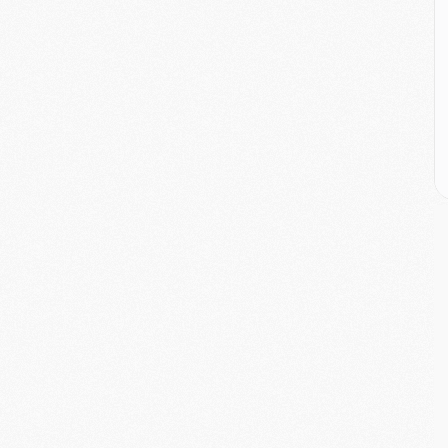
M
C
M
M
E
M
M
M
C
M
M
C
M
M
M
M