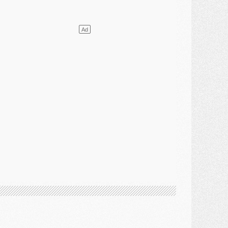
VENDREDI 31 JUILLET
atch
- Un diffuseur annoncé pour les deux premiers matchs amicaux du PSG
ercato
- Le transfert d'Akliouche au PSG bouclé, le montant se précise
lub
- Un retour majeur dans le groupe du PSG
lub
- [MAJ] Ndjantou et deux jeunes du PSG annoncés dans un tournoi U21
ercato
- L'étonnante piste Suzuki confirmée et onéreuse
JEUDI 30 JUILLET
élections
- Ancelotti fait le ménage au Brésil mais veut garder Marquinhos
ercato
- Le statu quo du milieu du PSG se précise
lub
- Le PSG plutôt que la FIFA pour Al-Khelaïfi, poussé par l'UEFA ?
ercato
- Le PSG presserait Ferran Torres de se décider, deux pistes de secours
lub
- Déguisements, shopping, double scouting, Luis Campos dévoile ses méthodes
ercato
- Kroupi retiré du mercato
ercato
- Enfin une avancée dans le transfert d'Akliouche
MERCREDI 29 JUILLET
ercato
- Ferran Torres priorité du PSG, mais ouvert à tout
ercato
- Première offre de Liverpool en approche pour Barcola
ercato
- Le montant du transfert de Kolo Muani se précise, la formule aussi