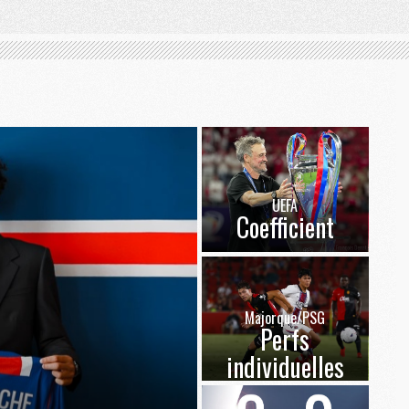
UEFA
Coefficient
Majorque/PSG
Perfs
individuelles