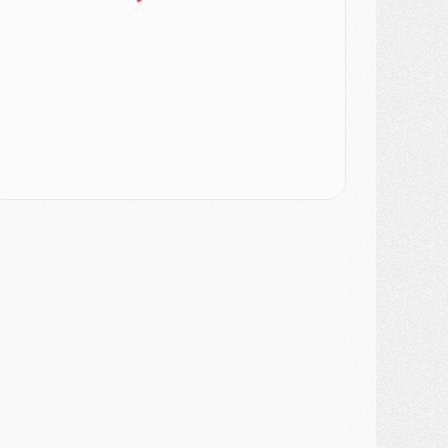
ercato
- Ayari file en Ligue 2
lub
- Le PSG s'associe avec un géant de la tech
ercato
- Vu d'Italie, le transfert de Suzuki au PSG est bien engagé
ercato
- Ferran Torres ne serait pas à vendre, mais...
urope
- Gros coup dur pour Aston Villa avant de croiser le PSG
DIMANCHE 02 AOÛT
ercato
- Le transfert de Kolo Muani à la Juventus est officiel
ercato
- [MAJ] Le PSG a fait une grosse offre à Parme pour Suzuki
ercato
- Le PSG a envoyé une première offre pour Mika Godts
lub
- Après Pacho, d'autres retours en vue
ercato
- Changement de dernière minute pour Kolo Muani
SAMEDI 01 AOÛT
ercato
- L'agent de Mika Godts confirme un accord avec le PSG
lub
- Quels numéros de maillot pour Akliouche et Digne au PSG ?
atch
- Un hommage prévu lors de Brest/PSG
ercato
- Le PSG et le Barça ont rendez-vous pour Ferran Torres
ercato
- Guéla Doué dans les listes du PSG
ercato
- Le transfert de Mika Godts au PSG en bonne voie