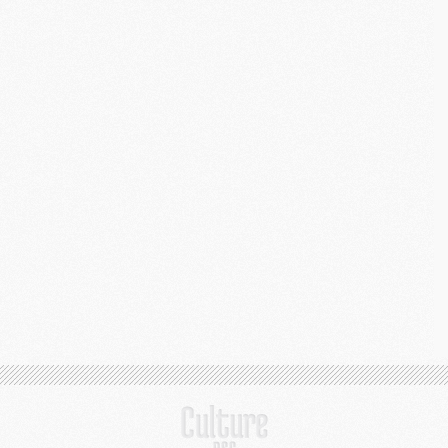
M
M
C
C
M
S
M
C
M
C
M
M
M
M
M