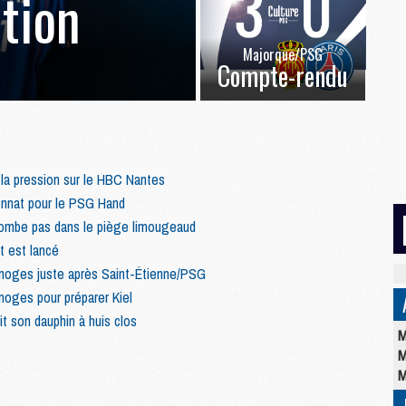
ation
Majorque/PSG
Compte-rendu
a pression sur le HBC Nantes
nnat pour le PSG Hand
ombe pas dans le piège limougeaud
t est lancé
moges juste après Saint-Étienne/PSG
oges pour préparer Kiel
t son dauphin à huis clos
M
M
M