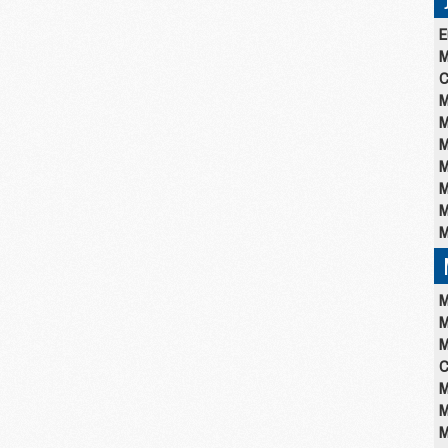
E
M
C
M
M
M
M
M
M
M
M
M
M
C
M
M
M