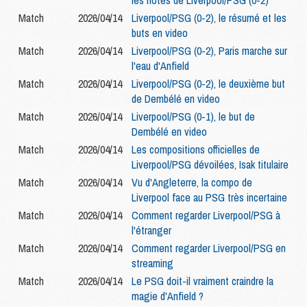
les notes de Liverpool/PSG (0-2)
Match
2026/04/14
Liverpool/PSG (0-2), le résumé et les
buts en video
Match
2026/04/14
Liverpool/PSG (0-2), Paris marche sur
l'eau d'Anfield
Match
2026/04/14
Liverpool/PSG (0-2), le deuxième but
de Dembélé en video
Match
2026/04/14
Liverpool/PSG (0-1), le but de
Dembélé en video
Match
2026/04/14
Les compositions officielles de
Liverpool/PSG dévoilées, Isak titulaire
Match
2026/04/14
Vu d'Angleterre, la compo de
Liverpool face au PSG très incertaine
Match
2026/04/14
Comment regarder Liverpool/PSG à
l'étranger
Match
2026/04/14
Comment regarder Liverpool/PSG en
streaming
Match
2026/04/14
Le PSG doit-il vraiment craindre la
magie d'Anfield ?