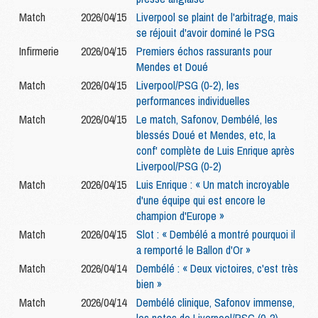
Match
2026/04/15
Liverpool se plaint de l'arbitrage, mais
se réjouit d'avoir dominé le PSG
Infirmerie
2026/04/15
Premiers échos rassurants pour
Mendes et Doué
Match
2026/04/15
Liverpool/PSG (0-2), les
performances individuelles
Match
2026/04/15
Le match, Safonov, Dembélé, les
blessés Doué et Mendes, etc, la
conf' complète de Luis Enrique après
Liverpool/PSG (0-2)
Match
2026/04/15
Luis Enrique : « Un match incroyable
d'une équipe qui est encore le
champion d'Europe »
Match
2026/04/15
Slot : « Dembélé a montré pourquoi il
a remporté le Ballon d'Or »
Match
2026/04/14
Dembélé : « Deux victoires, c'est très
bien »
Match
2026/04/14
Dembélé clinique, Safonov immense,