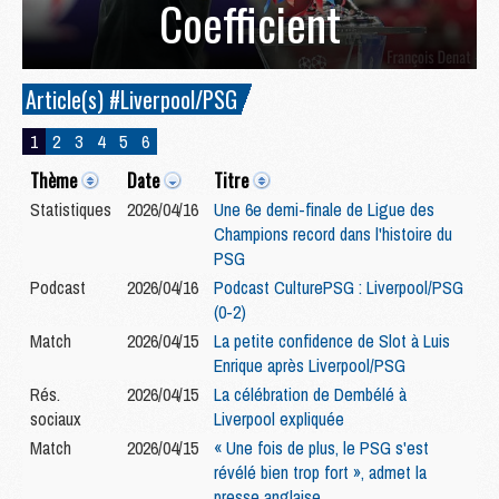
Coefficient
Article(s) #Liverpool/PSG
1
2
3
4
5
6
Thème
Date
Titre
Statistiques
2026/04/16
Une 6e demi-finale de Ligue des
Champions record dans l'histoire du
PSG
Podcast
2026/04/16
Podcast CulturePSG : Liverpool/PSG
(0-2)
Match
2026/04/15
La petite confidence de Slot à Luis
Enrique après Liverpool/PSG
Rés.
2026/04/15
La célébration de Dembélé à
sociaux
Liverpool expliquée
Match
2026/04/15
« Une fois de plus, le PSG s'est
révélé bien trop fort », admet la
presse anglaise