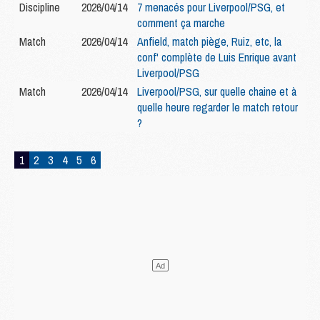
Discipline
2026/04/14
7 menacés pour Liverpool/PSG, et
comment ça marche
Match
2026/04/14
Anfield, match piège, Ruiz, etc, la
conf' complète de Luis Enrique avant
Liverpool/PSG
Match
2026/04/14
Liverpool/PSG, sur quelle chaine et à
quelle heure regarder le match retour
?
1
2
3
4
5
6