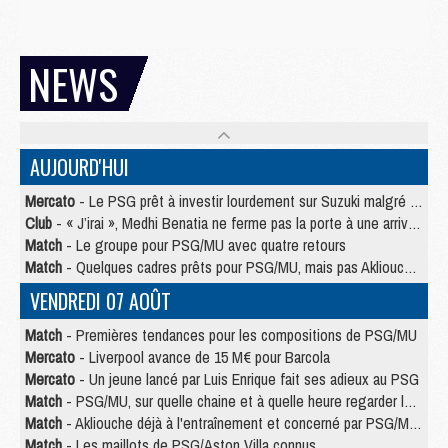
NEWS
AUJOURD'HUI
Mercato
- Le PSG prêt à investir lourdement sur Suzuki malgré Safonov et Chevalier
Club
- « J’irai », Medhi Benatia ne ferme pas la porte à une arrivée au PSG
Match
- Le groupe pour PSG/MU avec quatre retours
Match
- Quelques cadres prêts pour PSG/MU, mais pas Akliouche ?
VENDREDI 07 AOÛT
Match
- Premières tendances pour les compositions de PSG/MU
Mercato
- Liverpool avance de 15 M€ pour Barcola
Mercato
- Un jeune lancé par Luis Enrique fait ses adieux au PSG
Match
- PSG/MU, sur quelle chaine et à quelle heure regarder le match ?
Match
- Akliouche déjà à l'entraînement et concerné par PSG/MU ?
Match
- Les maillots de PSG/Aston Villa connus