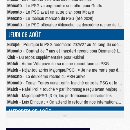
Mercato
- Le PSG va augmenter son offre pour Godts
Mercato
- Le PSG avait un autre plan pour Mbaye
Mercato
- Le tableau mercato du PSG (été 2026)
Mercato
- Le PSG officialise Akliouche, sa deuxième recrue de l’été
JEUDI 06 AOÛT
Europe
- Pourquoi le PSG redémarre 2026/27 au 4e rang du coefficient UEFA
Mercato
- Contrat de 7 ans et transfert record pour Diomandé loin du PSG
Club
- Du repos supplémentaire pour Hakimi
Match
- Aston Villa privé de sa recrue record face au PSG
Match
- Ndjantou après Majorque/PSG : « Je ne me mets pas de plafond »
Mercato
- La deuxième recrue du PSG arrive
Mercato
- Ferran Torres aurait enfin tranché entre le PSG et le Barça
Match
- Rafel Pol « touché » par l'hommage reçu avant Majorque/PSG
Match
- Majorque/PSG (3-0), les performances individuelles
Match
- Luis Enrique : « On attend le retour de nos internationaux »
MERCREDI 05 AOÛT
Match
- Majorque/PSG (3-0), le résumé et les buts en video
Match
- Majorque/PSG (3-0), reprise compliquée pour Paris