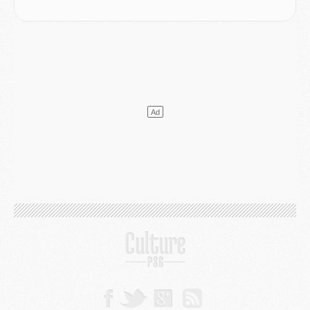
LUNDI 03 AOÛT
Match
- Podcast CulturePSG : Mercato (Godts, Suzuki, Akliouche, Barcola, etc)
Mercato
- L'Ajax attend bien plus de 45M pour Mika Godts
Club
- Quatre retours importants dans le groupe du PSG, et un plus discret
Mercato
- Ayari file en Ligue 2
Club
- Le PSG s'associe avec un géant de la tech
Mercato
- Vu d'Italie, le transfert de Suzuki au PSG est bien engagé
Mercato
- Ferran Torres ne serait pas à vendre, mais...
Europe
- Gros coup dur pour Aston Villa avant de croiser le PSG
DIMANCHE 02 AOÛT
Mercato
- Le transfert de Kolo Muani à la Juventus est officiel
Mercato
- [MAJ] Le PSG a fait une grosse offre à Parme pour Suzuki
Mercato
- Le PSG a envoyé une première offre pour Mika Godts
Club
- Après Pacho, d'autres retours en vue
Mercato
- Changement de dernière minute pour Kolo Muani
SAMEDI 01 AOÛT
Mercato
- L'agent de Mika Godts confirme un accord avec le PSG