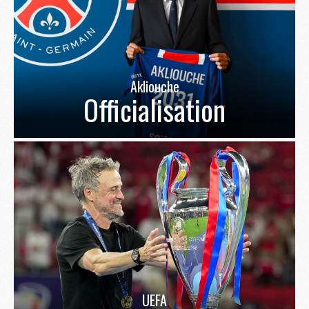
Akliouche
Officialisation
UEFA