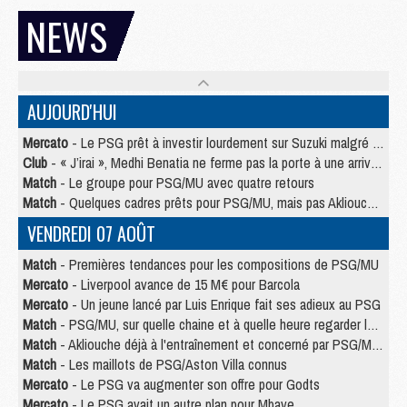
NEWS
AUJOURD'HUI
Mercato
- Le PSG prêt à investir lourdement sur Suzuki malgré Safonov et Chevalier
Club
- « J’irai », Medhi Benatia ne ferme pas la porte à une arrivée au PSG
Match
- Le groupe pour PSG/MU avec quatre retours
Match
- Quelques cadres prêts pour PSG/MU, mais pas Akliouche ?
VENDREDI 07 AOÛT
Match
- Premières tendances pour les compositions de PSG/MU
Mercato
- Liverpool avance de 15 M€ pour Barcola
Mercato
- Un jeune lancé par Luis Enrique fait ses adieux au PSG
Match
- PSG/MU, sur quelle chaine et à quelle heure regarder le match ?
Match
- Akliouche déjà à l'entraînement et concerné par PSG/MU ?
Match
- Les maillots de PSG/Aston Villa connus
Mercato
- Le PSG va augmenter son offre pour Godts
Mercato
- Le PSG avait un autre plan pour Mbaye