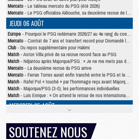
Mercato
- Le tableau mercato du PSG (été 2026)
Mercato
- Le PSG officialise Akliouche, sa deuxième recrue de l’été
JEUDI 06 AOÛT
Europe
- Pourquoi le PSG redémarre 2026/27 au 4e rang du coefficient UEFA
Mercato
- Contrat de 7 ans et transfert record pour Diomandé loin du PSG
Club
- Du repos supplémentaire pour Hakimi
Match
- Aston Villa privé de sa recrue record face au PSG
Match
- Ndjantou après Majorque/PSG : « Je ne me mets pas de plafond »
Mercato
- La deuxième recrue du PSG arrive
Mercato
- Ferran Torres aurait enfin tranché entre le PSG et le Barça
Match
- Rafel Pol « touché » par l'hommage reçu avant Majorque/PSG
Match
- Majorque/PSG (3-0), les performances individuelles
Match
- Luis Enrique : « On attend le retour de nos internationaux »
MERCREDI 05 AOÛT
Match
- Majorque/PSG (3-0), le résumé et les buts en video
Match
- Majorque/PSG (3-0), reprise compliquée pour Paris
SOUTENEZ NOUS
Match
- Les compositions officielles de Majorque/PSG avec Kvara et de nombreux jeunes
Club
- Casquettes, maillots de bain, padel, le PSG lance sa collection été