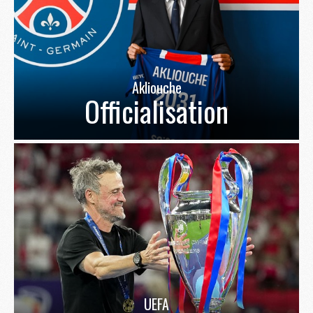
Akliouche
Officialisation
UEFA