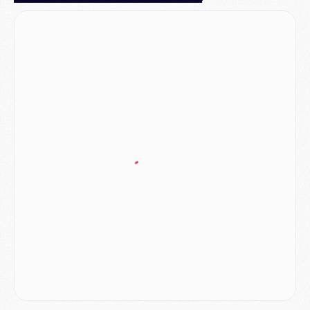
Match
- Un des nouveaux maillots pour Majorque/PSG
Mercato
- Le PSG prépare une nouvelle offre pour Suzuki
Mercato
- Le transfert de Ferran Torres au PSG réglé avant le 12 août ?
Match
- Le groupe pour Majorque/PSG avec 11 absents
Mercato
- Le PSG officialise un quatrième prêt
Mercato
- Liverpool ne veut pas que Barcola au PSG
Match
- Majorque/PSG, quelle compo pour le premier match de la saison 2026/27 ?
MARDI 04 AOÛT
Europe
- Les chapeaux provisoires de la Ligue des champions 2026/27
Podcast
- Podcast CulturePSG : Akliouche présenté par un fan de Monaco
Club
- Le PSG dévoile sa première collection d'entraînement pour 2026/2027
Discipline
- Un arbitre inattendu, mais porte-bonheur pour Lens/PSG
Match
- Majorque/PSG, sur quelle chaine et à quelle heure regarder le match ?
Mercato
- Le plan du PSG pour Suzuki et Chevalier se précise
Mercato
- L'Ajax refuse la première offre du PSG pour Godts
Mercato
- Le PSG veut accélérer, Ferran Torres temporise
Mercato
- Liverpool encore très loin du compte pour Barcola
LUNDI 03 AOÛT