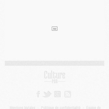
Match
- Podcast CulturePSG : Mercato (Godts, Suzuki, Akliouche, Barcola, etc)
Mercato
- L'Ajax attend bien plus de 45M pour Mika Godts
Club
- Quatre retours importants dans le groupe du PSG, et un plus discret
Mercato
- Ayari file en Ligue 2
Club
- Le PSG s'associe avec un géant de la tech
Mercato
- Vu d'Italie, le transfert de Suzuki au PSG est bien engagé
Mercato
- Ferran Torres ne serait pas à vendre, mais...
Europe
- Gros coup dur pour Aston Villa avant de croiser le PSG
DIMANCHE 02 AOÛT
Mercato
- Le transfert de Kolo Muani à la Juventus est officiel
Mercato
- [MAJ] Le PSG a fait une grosse offre à Parme pour Suzuki
Mercato
- Le PSG a envoyé une première offre pour Mika Godts
Club
- Après Pacho, d'autres retours en vue
Mercato
- Changement de dernière minute pour Kolo Muani
SAMEDI 01 AOÛT
Mercato
- L'agent de Mika Godts confirme un accord avec le PSG
Club
- Quels numéros de maillot pour Akliouche et Digne au PSG ?
Match
- Un hommage prévu lors de Brest/PSG
Mentions légales
-
Politique de confidentialité
-
Équipe de