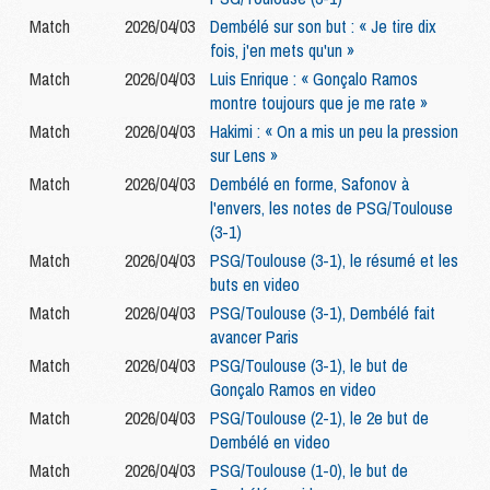
Match
2026/04/03
Dembélé sur son but : « Je tire dix
fois, j'en mets qu'un »
Match
2026/04/03
Luis Enrique : « Gonçalo Ramos
montre toujours que je me rate »
Match
2026/04/03
Hakimi : « On a mis un peu la pression
sur Lens »
Match
2026/04/03
Dembélé en forme, Safonov à
l'envers, les notes de PSG/Toulouse
(3-1)
Match
2026/04/03
PSG/Toulouse (3-1), le résumé et les
buts en video
Match
2026/04/03
PSG/Toulouse (3-1), Dembélé fait
avancer Paris
Match
2026/04/03
PSG/Toulouse (3-1), le but de
Gonçalo Ramos en video
Match
2026/04/03
PSG/Toulouse (2-1), le 2e but de
Dembélé en video
Match
2026/04/03
PSG/Toulouse (1-0), le but de