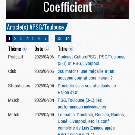
Coefficient
Article(s) #PSG/Toulouse
1
2
3
4
5
6
7
...
13
14
Thème
Date
Titre
Podcast
2026/04/06
Podcast CulturePSG : PSG/Toulouse
(3-1) et PSG/Liverpool
Club
2026/04/06
200 matchs, une médaille et un
nouveau contrat pour Hakimi ?
Statistiques
2026/04/04
Dembélé dans ses standards de
Ballon d'Or
Match
2026/04/04
PSG/Toulouse (3-1), les
performances individuelles
Match
2026/04/04
Le match, Dembélé, Beraldo, Ramos,
Doué, Liverpool, etc, la conf'
complète de Luis Enrique après
PSG/Toulouse (3-1)