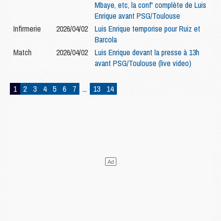
Mbaye, etc, la conf' complète de Luis
Enrique avant PSG/Toulouse
Infirmerie
2026/04/02
Luis Enrique temporise pour Ruiz et
Barcola
Match
2026/04/02
Luis Enrique devant la presse à 13h
avant PSG/Toulouse (live video)
1
2
3
4
5
6
7
...
13
14