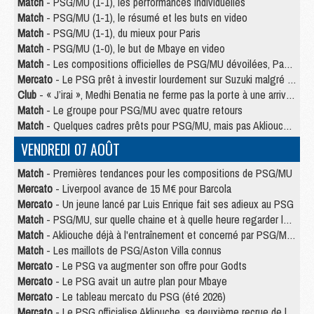
Match
- PSG/MU (1-1), les performances individuelles
Match
- PSG/MU (1-1), le résumé et les buts en video
Match
- PSG/MU (1-1), du mieux pour Paris
Match
- PSG/MU (1-0), le but de Mbaye en video
Match
- Les compositions officielles de PSG/MU dévoilées, Pacho titulaire
Mercato
- Le PSG prêt à investir lourdement sur Suzuki malgré Safonov et Chevalier
Club
- « J’irai », Medhi Benatia ne ferme pas la porte à une arrivée au PSG
Match
- Le groupe pour PSG/MU avec quatre retours
Match
- Quelques cadres prêts pour PSG/MU, mais pas Akliouche ?
VENDREDI 07 AOÛT
Match
- Premières tendances pour les compositions de PSG/MU
Mercato
- Liverpool avance de 15 M€ pour Barcola
Mercato
- Un jeune lancé par Luis Enrique fait ses adieux au PSG
Match
- PSG/MU, sur quelle chaine et à quelle heure regarder le match ?
Match
- Akliouche déjà à l'entraînement et concerné par PSG/MU ?
Match
- Les maillots de PSG/Aston Villa connus
Mercato
- Le PSG va augmenter son offre pour Godts
Mercato
- Le PSG avait un autre plan pour Mbaye
Mercato
- Le tableau mercato du PSG (été 2026)
Mercato
- Le PSG officialise Akliouche, sa deuxième recrue de l’été