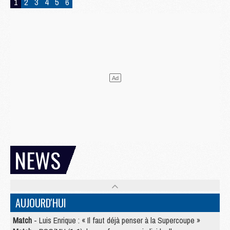
1
2
3
4
5
6
NEWS
AUJOURD'HUI
Match
- Luis Enrique : « Il faut déjà penser à la Supercoupe »