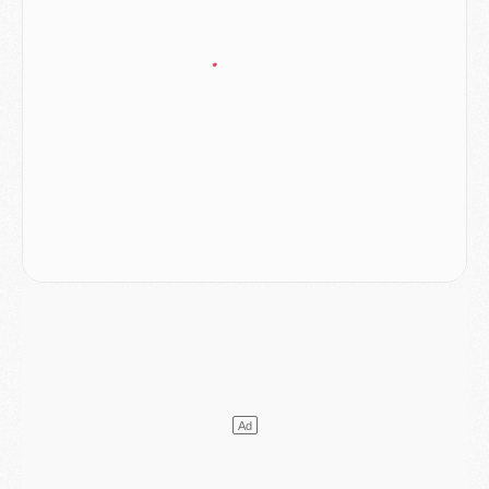
Mercato
- Le transfert de Ferran Torres au PSG réglé avant le 12 août ?
Match
- Le groupe pour Majorque/PSG avec 11 absents
Mercato
- Le PSG officialise un quatrième prêt
Mercato
- Liverpool ne veut pas que Barcola au PSG
Match
- Majorque/PSG, quelle compo pour le premier match de la saison 2026/27 ?
MARDI 04 AOÛT
Europe
- Les chapeaux provisoires de la Ligue des champions 2026/27
Podcast
- Podcast CulturePSG : Akliouche présenté par un fan de Monaco
Club
- Le PSG dévoile sa première collection d'entraînement pour 2026/2027
Discipline
- Un arbitre inattendu, mais porte-bonheur pour Lens/PSG
Match
- Majorque/PSG, sur quelle chaine et à quelle heure regarder le match ?
Mercato
- Le plan du PSG pour Suzuki et Chevalier se précise
Mercato
- L'Ajax refuse la première offre du PSG pour Godts
Mercato
- Le PSG veut accélérer, Ferran Torres temporise
Mercato
- Liverpool encore très loin du compte pour Barcola
LUNDI 03 AOÛT
Match
- Podcast CulturePSG : Mercato (Godts, Suzuki, Akliouche, Barcola, etc)
Mercato
- L'Ajax attend bien plus de 45M pour Mika Godts