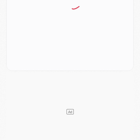
Mercato
- Ferran Torres ne serait pas à vendre, mais...
Europe
- Gros coup dur pour Aston Villa avant de croiser le PSG
DIMANCHE 02 AOÛT
Mercato
- Le transfert de Kolo Muani à la Juventus est officiel
Mercato
- [MAJ] Le PSG a fait une grosse offre à Parme pour Suzuki
Mercato
- Le PSG a envoyé une première offre pour Mika Godts
Club
- Après Pacho, d'autres retours en vue
Mercato
- Changement de dernière minute pour Kolo Muani
SAMEDI 01 AOÛT
Mercato
- L'agent de Mika Godts confirme un accord avec le PSG
Club
- Quels numéros de maillot pour Akliouche et Digne au PSG ?
Match
- Un hommage prévu lors de Brest/PSG
Mercato
- Le PSG et le Barça ont rendez-vous pour Ferran Torres
Mercato
- Guéla Doué dans les listes du PSG
Mercato
- Le transfert de Mika Godts au PSG en bonne voie
VENDREDI 31 JUILLET
Match
- Un diffuseur annoncé pour les deux premiers matchs amicaux du PSG