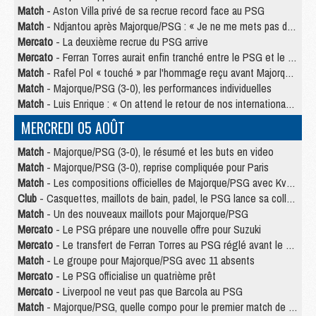
Match
- Aston Villa privé de sa recrue record face au PSG
Match
- Ndjantou après Majorque/PSG : « Je ne me mets pas de plafond »
Mercato
- La deuxième recrue du PSG arrive
Mercato
- Ferran Torres aurait enfin tranché entre le PSG et le Barça
Match
- Rafel Pol « touché » par l'hommage reçu avant Majorque/PSG
Match
- Majorque/PSG (3-0), les performances individuelles
Match
- Luis Enrique : « On attend le retour de nos internationaux »
MERCREDI 05 AOÛT
Match
- Majorque/PSG (3-0), le résumé et les buts en video
Match
- Majorque/PSG (3-0), reprise compliquée pour Paris
Match
- Les compositions officielles de Majorque/PSG avec Kvara et de nombreux jeunes
Club
- Casquettes, maillots de bain, padel, le PSG lance sa collection été
Match
- Un des nouveaux maillots pour Majorque/PSG
Mercato
- Le PSG prépare une nouvelle offre pour Suzuki
Mercato
- Le transfert de Ferran Torres au PSG réglé avant le 12 août ?
Match
- Le groupe pour Majorque/PSG avec 11 absents
Mercato
- Le PSG officialise un quatrième prêt
Mercato
- Liverpool ne veut pas que Barcola au PSG
Match
- Majorque/PSG, quelle compo pour le premier match de la saison 2026/27 ?