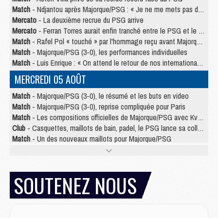
Match
- Ndjantou après Majorque/PSG : « Je ne me mets pas de plafond »
Mercato
- La deuxième recrue du PSG arrive
Mercato
- Ferran Torres aurait enfin tranché entre le PSG et le Barça
Match
- Rafel Pol « touché » par l'hommage reçu avant Majorque/PSG
Match
- Majorque/PSG (3-0), les performances individuelles
Match
- Luis Enrique : « On attend le retour de nos internationaux »
MERCREDI 05 AOÛT
Match
- Majorque/PSG (3-0), le résumé et les buts en video
Match
- Majorque/PSG (3-0), reprise compliquée pour Paris
Match
- Les compositions officielles de Majorque/PSG avec Kvara et de nombreux jeunes
Club
- Casquettes, maillots de bain, padel, le PSG lance sa collection été
Match
- Un des nouveaux maillots pour Majorque/PSG
Mercato
- Le PSG prépare une nouvelle offre pour Suzuki
Mercato
- Le transfert de Ferran Torres au PSG réglé avant le 12 août ?
Match
- Le groupe pour Majorque/PSG avec 11 absents
SOUTENEZ NOUS
Mercato
- Le PSG officialise un quatrième prêt
Mercato
- Liverpool ne veut pas que Barcola au PSG
Match
- Majorque/PSG, quelle compo pour le premier match de la saison 2026/27 ?