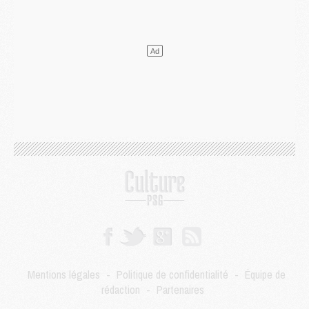
DIMANCHE 02 AOÛT
Mercato
- Le transfert de Kolo Muani à la Juventus est officiel
Mercato
- [MAJ] Le PSG a fait une grosse offre à Parme pour Suzuki
Mercato
- Le PSG a envoyé une première offre pour Mika Godts
Club
- Après Pacho, d'autres retours en vue
Mercato
- Changement de dernière minute pour Kolo Muani
SAMEDI 01 AOÛT
Mercato
- L'agent de Mika Godts confirme un accord avec le PSG
Club
- Quels numéros de maillot pour Akliouche et Digne au PSG ?
Match
- Un hommage prévu lors de Brest/PSG
Mercato
- Le PSG et le Barça ont rendez-vous pour Ferran Torres
Mercato
- Guéla Doué dans les listes du PSG
Mercato
- Le transfert de Mika Godts au PSG en bonne voie
VENDREDI 31 JUILLET
Match
- Un diffuseur annoncé pour les deux premiers matchs amicaux du PSG
Mentions légales
-
Politique de confidentialité
-
Équipe de
Mercato
- Le transfert d'Akliouche au PSG bouclé, le montant se précise
rédaction
-
Partenaires
Club
- Un retour majeur dans le groupe du PSG