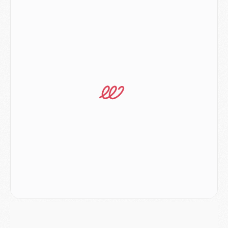
MARDI 04 AOÛT
Europe
- Les chapeaux provisoires de la Ligue des champions 2026/27
Podcast
- Podcast CulturePSG : Akliouche présenté par un fan de Monaco
Club
- Le PSG dévoile sa première collection d'entraînement pour 2026/2027
Discipline
- Un arbitre inattendu, mais porte-bonheur pour Lens/PSG
Match
- Majorque/PSG, sur quelle chaine et à quelle heure regarder le match ?
Mercato
- Le plan du PSG pour Suzuki et Chevalier se précise
Mercato
- L'Ajax refuse la première offre du PSG pour Godts
Mercato
- Le PSG veut accélérer, Ferran Torres temporise
Mercato
- Liverpool encore très loin du compte pour Barcola
LUNDI 03 AOÛT
Match
- Podcast CulturePSG : Mercato (Godts, Suzuki, Akliouche, Barcola, etc)
Mercato
- L'Ajax attend bien plus de 45M pour Mika Godts
Club
- Quatre retours importants dans le groupe du PSG, et un plus discret
Mercato
- Ayari file en Ligue 2
Club
- Le PSG s'associe avec un géant de la tech
Mercato
- Vu d'Italie, le transfert de Suzuki au PSG est bien engagé
Mercato
- Ferran Torres ne serait pas à vendre, mais...
Europe
- Gros coup dur pour Aston Villa avant de croiser le PSG