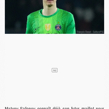
Matvey Safonov connaît déjà son futur maillot pour