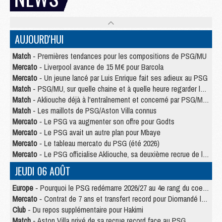
AUJOURD'HUI
Match
- Premières tendances pour les compositions de PSG/MU
Mercato
- Liverpool avance de 15 M€ pour Barcola
Mercato
- Un jeune lancé par Luis Enrique fait ses adieux au PSG
Match
- PSG/MU, sur quelle chaine et à quelle heure regarder le match ?
Match
- Akliouche déjà à l'entraînement et concerné par PSG/MU ?
Match
- Les maillots de PSG/Aston Villa connus
Mercato
- Le PSG va augmenter son offre pour Godts
Mercato
- Le PSG avait un autre plan pour Mbaye
Mercato
- Le tableau mercato du PSG (été 2026)
Mercato
- Le PSG officialise Akliouche, sa deuxième recrue de l’été
JEUDI 06 AOÛT
Europe
- Pourquoi le PSG redémarre 2026/27 au 4e rang du coefficient UEFA
Mercato
- Contrat de 7 ans et transfert record pour Diomandé loin du PSG
Club
- Du repos supplémentaire pour Hakimi
Match
- Aston Villa privé de sa recrue record face au PSG