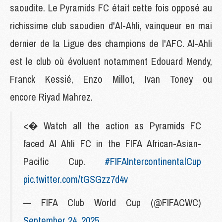
saoudite. Le Pyramids FC était cette fois opposé au
richissime club saoudien d'Al-Ahli, vainqueur en mai
dernier de la Ligue des champions de l'AFC. Al-Ahli
est le club où évoluent notamment Edouard Mendy,
Franck Kessié, Enzo Millot, Ivan Toney ou
encore Riyad Mahrez.
<� Watch all the action as Pyramids FC
faced Al Ahli FC in the FIFA African-Asian-
Pacific Cup.
#FIFAIntercontinentalCup
pic.twitter.com/tGSGzz7d4v
— FIFA Club World Cup (@FIFACWC)
September 24, 2025