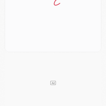
Europe
- Les chapeaux provisoires de la Ligue des champions 2026/27
Podcast
- Podcast CulturePSG : Akliouche présenté par un fan de Monaco
Club
- Le PSG dévoile sa première collection d'entraînement pour 2026/2027
Discipline
- Un arbitre inattendu, mais porte-bonheur pour Lens/PSG
Match
- Majorque/PSG, sur quelle chaine et à quelle heure regarder le match ?
Mercato
- Le plan du PSG pour Suzuki et Chevalier se précise
Mercato
- L'Ajax refuse la première offre du PSG pour Godts
Mercato
- Le PSG veut accélérer, Ferran Torres temporise
Mercato
- Liverpool encore très loin du compte pour Barcola
LUNDI 03 AOÛT
Match
- Podcast CulturePSG : Mercato (Godts, Suzuki, Akliouche, Barcola, etc)
Mercato
- L'Ajax attend bien plus de 45M pour Mika Godts
Club
- Quatre retours importants dans le groupe du PSG, et un plus discret
Mercato
- Ayari file en Ligue 2
Club
- Le PSG s'associe avec un géant de la tech
Mercato
- Vu d'Italie, le transfert de Suzuki au PSG est bien engagé
Mercato
- Ferran Torres ne serait pas à vendre, mais...
Europe
- Gros coup dur pour Aston Villa avant de croiser le PSG