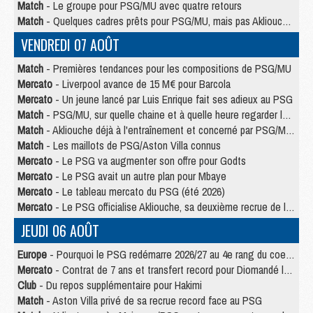
Match
- Le groupe pour PSG/MU avec quatre retours
Match
- Quelques cadres prêts pour PSG/MU, mais pas Akliouche ?
VENDREDI 07 AOÛT
Match
- Premières tendances pour les compositions de PSG/MU
Mercato
- Liverpool avance de 15 M€ pour Barcola
Mercato
- Un jeune lancé par Luis Enrique fait ses adieux au PSG
Match
- PSG/MU, sur quelle chaine et à quelle heure regarder le match ?
Match
- Akliouche déjà à l'entraînement et concerné par PSG/MU ?
Match
- Les maillots de PSG/Aston Villa connus
Mercato
- Le PSG va augmenter son offre pour Godts
Mercato
- Le PSG avait un autre plan pour Mbaye
Mercato
- Le tableau mercato du PSG (été 2026)
Mercato
- Le PSG officialise Akliouche, sa deuxième recrue de l’été
JEUDI 06 AOÛT
Europe
- Pourquoi le PSG redémarre 2026/27 au 4e rang du coefficient UEFA
Mercato
- Contrat de 7 ans et transfert record pour Diomandé loin du PSG
Club
- Du repos supplémentaire pour Hakimi
Match
- Aston Villa privé de sa recrue record face au PSG