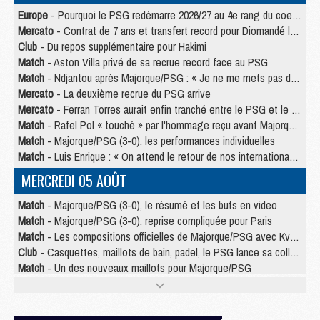
Europe
- Pourquoi le PSG redémarre 2026/27 au 4e rang du coefficient UEFA
Mercato
- Contrat de 7 ans et transfert record pour Diomandé loin du PSG
Club
- Du repos supplémentaire pour Hakimi
Match
- Aston Villa privé de sa recrue record face au PSG
Match
- Ndjantou après Majorque/PSG : « Je ne me mets pas de plafond »
Mercato
- La deuxième recrue du PSG arrive
Mercato
- Ferran Torres aurait enfin tranché entre le PSG et le Barça
Match
- Rafel Pol « touché » par l'hommage reçu avant Majorque/PSG
Match
- Majorque/PSG (3-0), les performances individuelles
Match
- Luis Enrique : « On attend le retour de nos internationaux »
MERCREDI 05 AOÛT
Match
- Majorque/PSG (3-0), le résumé et les buts en video
Match
- Majorque/PSG (3-0), reprise compliquée pour Paris
Match
- Les compositions officielles de Majorque/PSG avec Kvara et de nombreux jeunes
Club
- Casquettes, maillots de bain, padel, le PSG lance sa collection été
Match
- Un des nouveaux maillots pour Majorque/PSG
Mercato
- Le PSG prépare une nouvelle offre pour Suzuki
Mercato
- Le transfert de Ferran Torres au PSG réglé avant le 12 août ?
Match
- Le groupe pour Majorque/PSG avec 11 absents