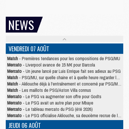
NEWS
VENDREDI 07 AOÛT
Match
- Premières tendances pour les compositions de PSG/MU
Mercato
- Liverpool avance de 15 M€ pour Barcola
Mercato
- Un jeune lancé par Luis Enrique fait ses adieux au PSG
Match
- PSG/MU, sur quelle chaine et à quelle heure regarder le match ?
Match
- Akliouche déjà à l'entraînement et concerné par PSG/MU ?
Match
- Les maillots de PSG/Aston Villa connus
Mercato
- Le PSG va augmenter son offre pour Godts
Mercato
- Le PSG avait un autre plan pour Mbaye
Mercato
- Le tableau mercato du PSG (été 2026)
Mercato
- Le PSG officialise Akliouche, sa deuxième recrue de l’été
JEUDI 06 AOÛT