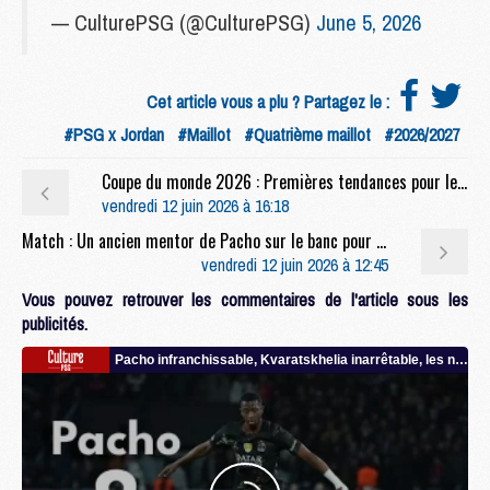
— CulturePSG (@CulturePSG)
June 5, 2026
Cet article vous a plu ? Partagez le :
#PSG x Jordan
#Maillot
#Quatrième maillot
#2026/2027
Coupe du monde 2026 : Premières tendances pour les compositions de Brésil/Maroc
vendredi 12 juin 2026 à 16:18
Match : Un ancien mentor de Pacho sur le banc pour Lens/PSG
vendredi 12 juin 2026 à 12:45
Vous pouvez retrouver les commentaires de l'article sous les
publicités.