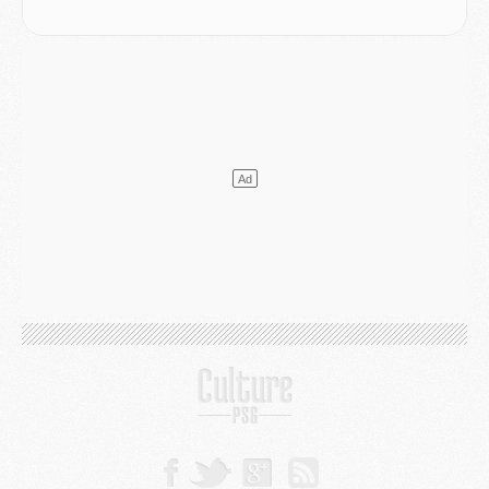
Club
- Le PSG s'associe avec un géant de la tech
Mercato
- Vu d'Italie, le transfert de Suzuki au PSG est bien engagé
Mercato
- Ferran Torres ne serait pas à vendre, mais...
Europe
- Gros coup dur pour Aston Villa avant de croiser le PSG
DIMANCHE 02 AOÛT
Mercato
- Le transfert de Kolo Muani à la Juventus est officiel
Mercato
- [MAJ] Le PSG a fait une grosse offre à Parme pour Suzuki
Mercato
- Le PSG a envoyé une première offre pour Mika Godts
Club
- Après Pacho, d'autres retours en vue
Mercato
- Changement de dernière minute pour Kolo Muani
SAMEDI 01 AOÛT
Mercato
- L'agent de Mika Godts confirme un accord avec le PSG
Club
- Quels numéros de maillot pour Akliouche et Digne au PSG ?
Match
- Un hommage prévu lors de Brest/PSG
Mercato
- Le PSG et le Barça ont rendez-vous pour Ferran Torres
Mercato
- Guéla Doué dans les listes du PSG
Mercato
- Le transfert de Mika Godts au PSG en bonne voie
VENDREDI 31 JUILLET