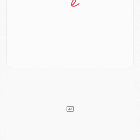
Mercato
- [MAJ] Le PSG a fait une grosse offre à Parme pour Suzuki
Mercato
- Le PSG a envoyé une première offre pour Mika Godts
Club
- Après Pacho, d'autres retours en vue
Mercato
- Changement de dernière minute pour Kolo Muani
SAMEDI 01 AOÛT
Mercato
- L'agent de Mika Godts confirme un accord avec le PSG
Club
- Quels numéros de maillot pour Akliouche et Digne au PSG ?
Match
- Un hommage prévu lors de Brest/PSG
Mercato
- Le PSG et le Barça ont rendez-vous pour Ferran Torres
Mercato
- Guéla Doué dans les listes du PSG
Mercato
- Le transfert de Mika Godts au PSG en bonne voie
VENDREDI 31 JUILLET
Match
- Un diffuseur annoncé pour les deux premiers matchs amicaux du PSG
Mercato
- Le transfert d'Akliouche au PSG bouclé, le montant se précise
Club
- Un retour majeur dans le groupe du PSG
Club
- [MAJ] Ndjantou et deux jeunes du PSG annoncés dans un tournoi U21
Mercato
- L'étonnante piste Suzuki confirmée et onéreuse