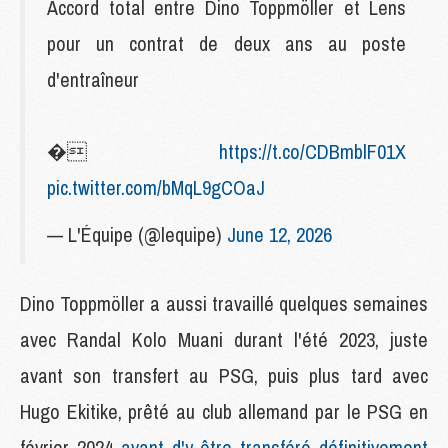
Accord total entre Dino Toppmöller et Lens
pour un contrat de deux ans au poste
d'entraîneur
�
https://t.co/CDBmblF01X
pic.twitter.com/bMqL9gCOaJ
— L'Équipe (@lequipe)
June 12, 2026
Dino Toppmöller a aussi travaillé quelques semaines
avec Randal Kolo Muani durant l'été 2023, juste
avant son transfert au PSG, puis plus tard avec
Hugo Ekitike, prêté au club allemand par le PSG en
février 2024
avant d'y être transféré définitivement