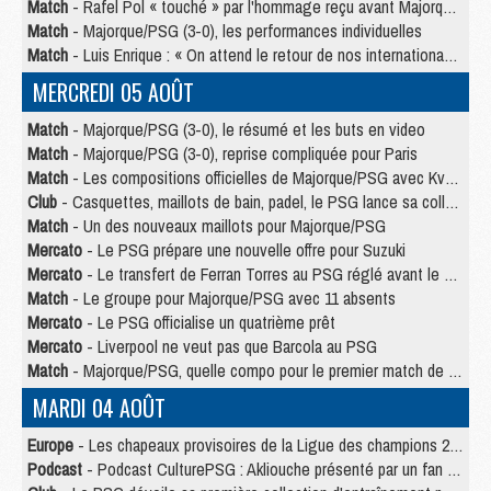
Match
- Rafel Pol « touché » par l'hommage reçu avant Majorque/PSG
Match
- Majorque/PSG (3-0), les performances individuelles
Match
- Luis Enrique : « On attend le retour de nos internationaux »
MERCREDI 05 AOÛT
Match
- Majorque/PSG (3-0), le résumé et les buts en video
Match
- Majorque/PSG (3-0), reprise compliquée pour Paris
Match
- Les compositions officielles de Majorque/PSG avec Kvara et de nombreux jeunes
Club
- Casquettes, maillots de bain, padel, le PSG lance sa collection été
Match
- Un des nouveaux maillots pour Majorque/PSG
Mercato
- Le PSG prépare une nouvelle offre pour Suzuki
Mercato
- Le transfert de Ferran Torres au PSG réglé avant le 12 août ?
Match
- Le groupe pour Majorque/PSG avec 11 absents
Mercato
- Le PSG officialise un quatrième prêt
Mercato
- Liverpool ne veut pas que Barcola au PSG
Match
- Majorque/PSG, quelle compo pour le premier match de la saison 2026/27 ?
MARDI 04 AOÛT
Europe
- Les chapeaux provisoires de la Ligue des champions 2026/27
Podcast
- Podcast CulturePSG : Akliouche présenté par un fan de Monaco