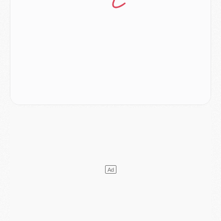
Europe
- Gros coup dur pour Aston Villa avant de croiser le PSG
DIMANCHE 02 AOÛT
Mercato
- Le transfert de Kolo Muani à la Juventus est officiel
Mercato
- [MAJ] Le PSG a fait une grosse offre à Parme pour Suzuki
Mercato
- Le PSG a envoyé une première offre pour Mika Godts
Club
- Après Pacho, d'autres retours en vue
Mercato
- Changement de dernière minute pour Kolo Muani
SAMEDI 01 AOÛT
Mercato
- L'agent de Mika Godts confirme un accord avec le PSG
Club
- Quels numéros de maillot pour Akliouche et Digne au PSG ?
Match
- Un hommage prévu lors de Brest/PSG
Mercato
- Le PSG et le Barça ont rendez-vous pour Ferran Torres
Mercato
- Guéla Doué dans les listes du PSG
Mercato
- Le transfert de Mika Godts au PSG en bonne voie
VENDREDI 31 JUILLET
Match
- Un diffuseur annoncé pour les deux premiers matchs amicaux du PSG
Mercato
- Le transfert d'Akliouche au PSG bouclé, le montant se précise