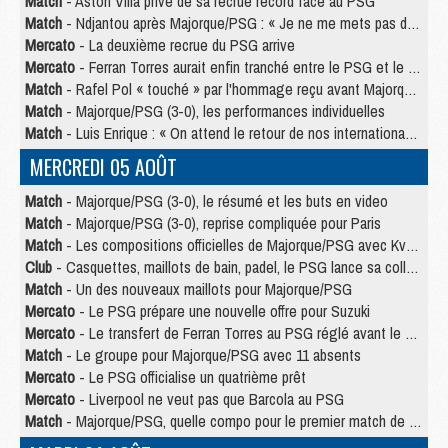
Match
- Aston Villa privé de sa recrue record face au PSG
Match
- Ndjantou après Majorque/PSG : « Je ne me mets pas de plafond »
Mercato
- La deuxième recrue du PSG arrive
Mercato
- Ferran Torres aurait enfin tranché entre le PSG et le Barça
Match
- Rafel Pol « touché » par l'hommage reçu avant Majorque/PSG
Match
- Majorque/PSG (3-0), les performances individuelles
Match
- Luis Enrique : « On attend le retour de nos internationaux »
MERCREDI 05 AOÛT
Match
- Majorque/PSG (3-0), le résumé et les buts en video
Match
- Majorque/PSG (3-0), reprise compliquée pour Paris
Match
- Les compositions officielles de Majorque/PSG avec Kvara et de nombreux jeunes
Club
- Casquettes, maillots de bain, padel, le PSG lance sa collection été
Match
- Un des nouveaux maillots pour Majorque/PSG
Mercato
- Le PSG prépare une nouvelle offre pour Suzuki
Mercato
- Le transfert de Ferran Torres au PSG réglé avant le 12 août ?
Match
- Le groupe pour Majorque/PSG avec 11 absents
Mercato
- Le PSG officialise un quatrième prêt
Mercato
- Liverpool ne veut pas que Barcola au PSG
Match
- Majorque/PSG, quelle compo pour le premier match de la saison 2026/27 ?