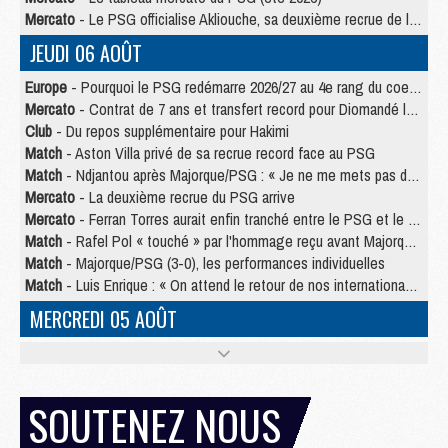
Mercato
- Le PSG officialise Akliouche, sa deuxième recrue de l’été
JEUDI 06 AOÛT
Europe
- Pourquoi le PSG redémarre 2026/27 au 4e rang du coefficient UEFA
Mercato
- Contrat de 7 ans et transfert record pour Diomandé loin du PSG
Club
- Du repos supplémentaire pour Hakimi
Match
- Aston Villa privé de sa recrue record face au PSG
Match
- Ndjantou après Majorque/PSG : « Je ne me mets pas de plafond »
Mercato
- La deuxième recrue du PSG arrive
Mercato
- Ferran Torres aurait enfin tranché entre le PSG et le Barça
Match
- Rafel Pol « touché » par l'hommage reçu avant Majorque/PSG
Match
- Majorque/PSG (3-0), les performances individuelles
Match
- Luis Enrique : « On attend le retour de nos internationaux »
MERCREDI 05 AOÛT
Match
- Majorque/PSG (3-0), le résumé et les buts en video
Match
- Majorque/PSG (3-0), reprise compliquée pour Paris
Match
- Les compositions officielles de Majorque/PSG avec Kvara et de nombreux jeunes
SOUTENEZ NOUS
Club
- Casquettes, maillots de bain, padel, le PSG lance sa collection été
Match
- Un des nouveaux maillots pour Majorque/PSG