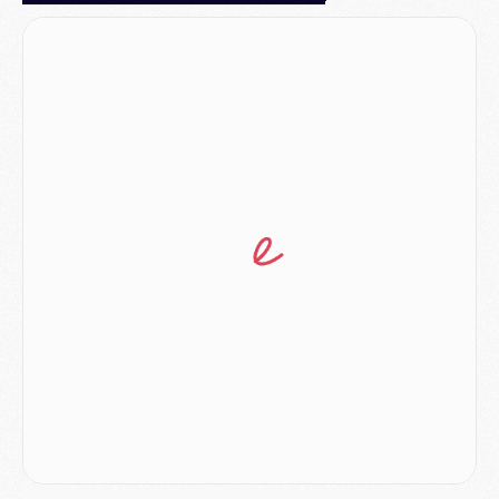
Mercato
- Le PSG prépare une nouvelle offre pour Suzuki
Mercato
- Le transfert de Ferran Torres au PSG réglé avant le 12 août ?
Match
- Le groupe pour Majorque/PSG avec 11 absents
Mercato
- Le PSG officialise un quatrième prêt
Mercato
- Liverpool ne veut pas que Barcola au PSG
Match
- Majorque/PSG, quelle compo pour le premier match de la saison 2026/27 ?
MARDI 04 AOÛT
Europe
- Les chapeaux provisoires de la Ligue des champions 2026/27
Podcast
- Podcast CulturePSG : Akliouche présenté par un fan de Monaco
Club
- Le PSG dévoile sa première collection d'entraînement pour 2026/2027
Discipline
- Un arbitre inattendu, mais porte-bonheur pour Lens/PSG
Match
- Majorque/PSG, sur quelle chaine et à quelle heure regarder le match ?
Mercato
- Le plan du PSG pour Suzuki et Chevalier se précise
Mercato
- L'Ajax refuse la première offre du PSG pour Godts
Mercato
- Le PSG veut accélérer, Ferran Torres temporise
Mercato
- Liverpool encore très loin du compte pour Barcola
LUNDI 03 AOÛT
Match
- Podcast CulturePSG : Mercato (Godts, Suzuki, Akliouche, Barcola, etc)