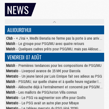
NEWS
AUJOURD'HUI
Club
- « J’irai », Medhi Benatia ne ferme pas la porte à une arrivée au PSG
Match
- Le groupe pour PSG/MU avec quatre retours
Match
- Quelques cadres prêts pour PSG/MU, mais pas Akliouche ?
VENDREDI 07 AOÛT
Match
- Premières tendances pour les compositions de PSG/MU
Mercato
- Liverpool avance de 15 M€ pour Barcola
Mercato
- Un jeune lancé par Luis Enrique fait ses adieux au PSG
Match
- PSG/MU, sur quelle chaine et à quelle heure regarder le match ?
Match
- Akliouche déjà à l'entraînement et concerné par PSG/MU ?
Match
- Les maillots de PSG/Aston Villa connus
Mercato
- Le PSG va augmenter son offre pour Godts
Mercato
- Le PSG avait un autre plan pour Mbaye
Mercato
- Le tableau mercato du PSG (été 2026)