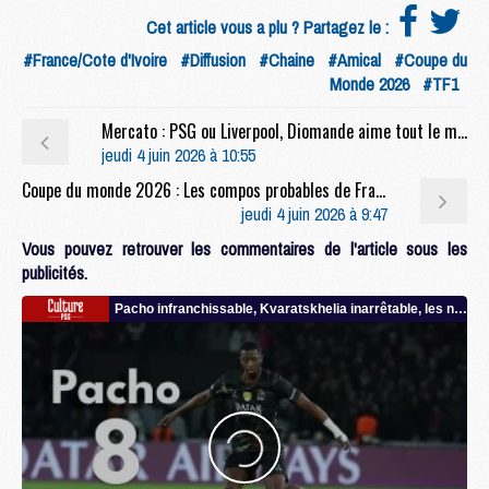
Cet article vous a plu ? Partagez le :
#France/Cote d'Ivoire
#Diffusion
#Chaine
#Amical
#Coupe du
Monde 2026
#TF1
Mercato : PSG ou Liverpool, Diomande aime tout le monde
jeudi 4 juin 2026 à 10:55
Coupe du monde 2026 : Les compos probables de France/Côte d'Ivoire sans Parisien, mais avec une piste du PSG
jeudi 4 juin 2026 à 9:47
Vous pouvez retrouver les commentaires de l'article sous les
publicités.