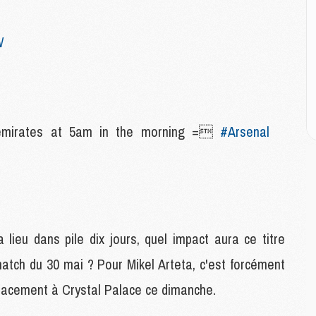
M
M
W
M
M
C
M
C
 emirates at 5am in the morning =
#Arsenal
M
M
E
M
M
lieu dans pile dix jours, quel impact aura ce titre
M
match du 30 mai ? Pour Mikel Arteta, c'est forcément
C
M
placement à Crystal Palace ce dimanche.