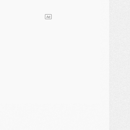
ercato
- L'agent de Mika Godts confirme un accord avec le PSG
lub
- Quels numéros de maillot pour Akliouche et Digne au PSG ?
atch
- Un hommage prévu lors de Brest/PSG
ercato
- Le PSG et le Barça ont rendez-vous pour Ferran Torres
ercato
- Guéla Doué dans les listes du PSG
ercato
- Le transfert de Mika Godts au PSG en bonne voie
VENDREDI 31 JUILLET
atch
- Un diffuseur annoncé pour les deux premiers matchs amicaux du PSG
ercato
- Le transfert d'Akliouche au PSG bouclé, le montant se précise
lub
- Un retour majeur dans le groupe du PSG
lub
- [MAJ] Ndjantou et deux jeunes du PSG annoncés dans un tournoi U21
ercato
- L'étonnante piste Suzuki confirmée et onéreuse
JEUDI 30 JUILLET
élections
- Ancelotti fait le ménage au Brésil mais veut garder Marquinhos
ercato
- Le statu quo du milieu du PSG se précise
lub
- Le PSG plutôt que la FIFA pour Al-Khelaïfi, poussé par l'UEFA ?
ercato
- Le PSG presserait Ferran Torres de se décider, deux pistes de secours
lub
- Déguisements, shopping, double scouting, Luis Campos dévoile ses méthodes