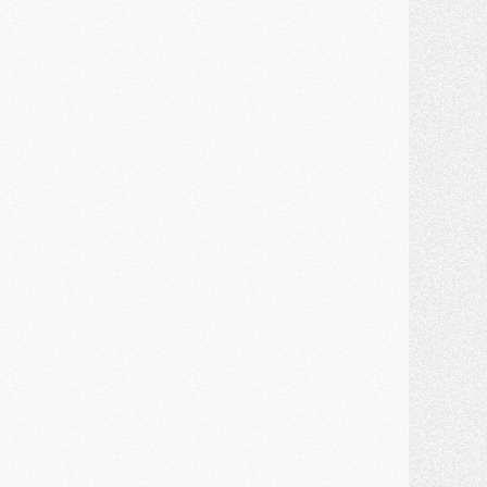
ercato
- Kroupi retiré du mercato
ercato
- Enfin une avancée dans le transfert d'Akliouche
MERCREDI 29 JUILLET
ercato
- Ferran Torres priorité du PSG, mais ouvert à tout
ercato
- Première offre de Liverpool en approche pour Barcola
ercato
- Le montant du transfert de Kolo Muani se précise, la formule aussi
ercato
- Kolo Muani attendu en Italie, son transfert débloqué
ercato
- Monaco a encore repoussé une offre du PSG pour Akliouche
ercato
- Liverpool presque d'accord avec Barcola, le PSG pas du tout
ercato
- Moment décisif pour le transfert de Kolo Muani
MARDI 28 JUILLET
ercato
- Des intermédiaires ont tenté de relancer Diomande au PSG
lub
- Au moins neuf jeunes conviés à l'entraînement des pros
ercato
- Une partie du communiqué du PSG sur Diomande expliquée
ercato
- Barcola futur plus gros transfert de l'été ?
ormation
- Retour sur la saison des U17 du PSG en 7 chiffres clés
lub
- Le PSG connaît ses premiers matches de septembre
ercato
- Un troisième prêt bouclé par le PSG