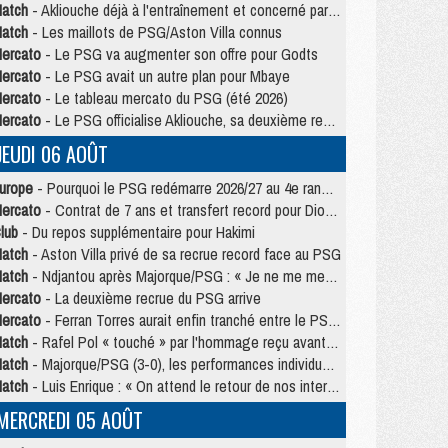
atch
- Akliouche déjà à l'entraînement et concerné par PSG/MU ?
atch
- Les maillots de PSG/Aston Villa connus
ercato
- Le PSG va augmenter son offre pour Godts
ercato
- Le PSG avait un autre plan pour Mbaye
ercato
- Le tableau mercato du PSG (été 2026)
ercato
- Le PSG officialise Akliouche, sa deuxième recrue de l’été
JEUDI 06 AOÛT
urope
- Pourquoi le PSG redémarre 2026/27 au 4e rang du coefficient UEFA
ercato
- Contrat de 7 ans et transfert record pour Diomandé loin du PSG
lub
- Du repos supplémentaire pour Hakimi
atch
- Aston Villa privé de sa recrue record face au PSG
atch
- Ndjantou après Majorque/PSG : « Je ne me mets pas de plafond »
ercato
- La deuxième recrue du PSG arrive
ercato
- Ferran Torres aurait enfin tranché entre le PSG et le Barça
atch
- Rafel Pol « touché » par l'hommage reçu avant Majorque/PSG
atch
- Majorque/PSG (3-0), les performances individuelles
atch
- Luis Enrique : « On attend le retour de nos internationaux »
MERCREDI 05 AOÛT