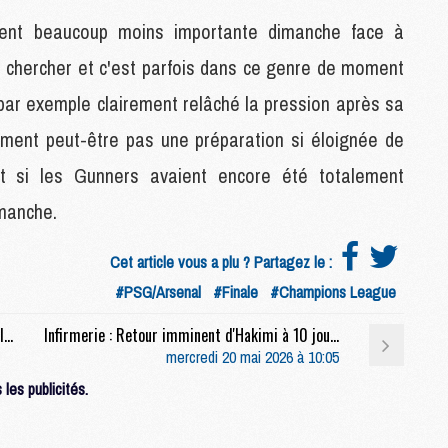
M
ment beaucoup moins importante dimanche face à
M
ler chercher et c'est parfois dans ce genre de moment
par exemple clairement relâché la pression après sa
M
M
alement peut-être pas une préparation si éloignée de
M
M
ent si les Gunners avaient encore été totalement
M
imanche.
M
M
Cet article vous a plu ? Partagez le :
#PSG/Arsenal
#Finale
#Champions League
M
C
Europe : Arsenal a déjà prévu sa parade après la Champions League
Infirmerie : Retour imminent d'Hakimi à 10 jours de PSG/Arsenal
M
mercredi 20 mai 2026 à 10:05
M
les publicités.
F
C
M