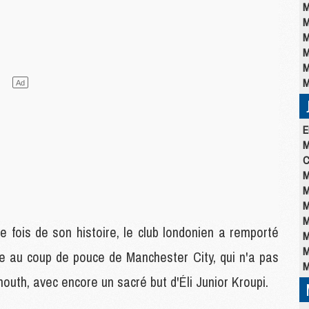
M
M
M
M
M
M
E
M
C
M
M
M
M
e fois de son histoire, le club londonien a remporté
M
M
ce au coup de pouce de Manchester City, qui n'a pas
M
outh, avec encore un sacré but d'Éli Junior Kroupi.