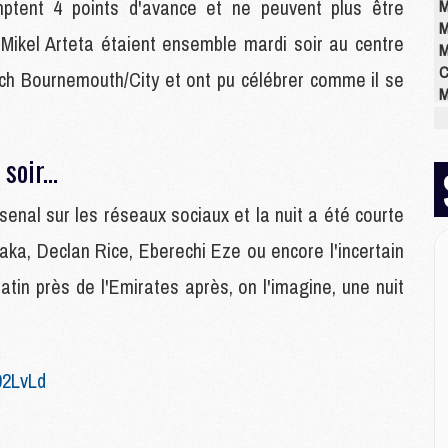
ptent 4 points d'avance et ne peuvent plus être
M
M
Mikel Arteta étaient ensemble mardi soir au centre
M
C
tch Bournemouth/City et ont pu célébrer comme il se
M
M
M
M
soir...
M
M
enal sur les réseaux sociaux et la nuit a été courte
M
a, Declan Rice, Eberechi Eze ou encore l'incertain
tin près de l'Emirates après, on l'imagine, une nuit
E
P
C
D
02LvLd
M
M
M