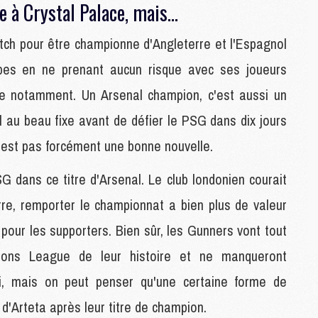
e à Crystal Palace, mais...
M
C
tch pour être championne d'Angleterre et l'Espagnol
M
M
pes en ne prenant aucun risque avec ses joueurs
M
M
 notamment. Un Arsenal champion, c'est aussi un
l au beau fixe avant de défier le PSG dans dix jours
M
n'est pas forcément une bonne nouvelle.
M
C
SG dans ce titre d'Arsenal. Le club londonien courait
C
rre, remporter le championnat a bien plus de valeur
M
our les supporters. Bien sûr, les Gunners vont tout
S
ions League de leur histoire et ne manqueront
M
i, mais on peut penser qu'une certaine forme de
C
M
'Arteta après leur titre de champion.
C