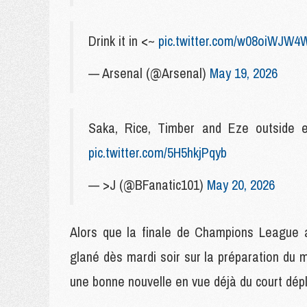
Drink it in <~
pic.twitter.com/w08oiWJW4
— Arsenal (@Arsenal)
May 19, 2026
Saka, Rice, Timber and Eze outside
pic.twitter.com/5H5hkjPqyb
— >J (@BFanatic101)
May 20, 2026
Alors que la finale de Champions League a 
glané dès mardi soir sur la préparation du 
une bonne nouvelle en vue déjà du court dé