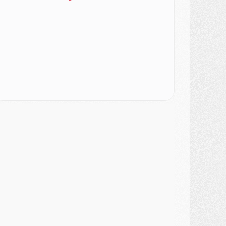
ercato
- Le PSG veut accélérer, Ferran Torres temporise
ercato
- Liverpool encore très loin du compte pour Barcola
LUNDI 03 AOÛT
atch
- Podcast CulturePSG : Mercato (Godts, Suzuki, Akliouche, Barcola, etc)
ercato
- L'Ajax attend bien plus de 45M pour Mika Godts
lub
- Quatre retours importants dans le groupe du PSG, et un plus discret
ercato
- Ayari file en Ligue 2
lub
- Le PSG s'associe avec un géant de la tech
ercato
- Vu d'Italie, le transfert de Suzuki au PSG est bien engagé
ercato
- Ferran Torres ne serait pas à vendre, mais...
urope
- Gros coup dur pour Aston Villa avant de croiser le PSG
DIMANCHE 02 AOÛT
ercato
- Le transfert de Kolo Muani à la Juventus est officiel
ercato
- [MAJ] Le PSG a fait une grosse offre à Parme pour Suzuki
ercato
- Le PSG a envoyé une première offre pour Mika Godts
lub
- Après Pacho, d'autres retours en vue
ercato
- Changement de dernière minute pour Kolo Muani
SAMEDI 01 AOÛT