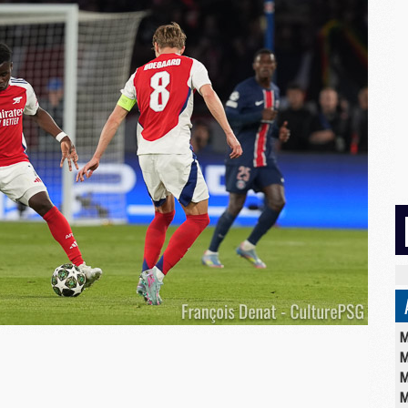
M
M
M
M