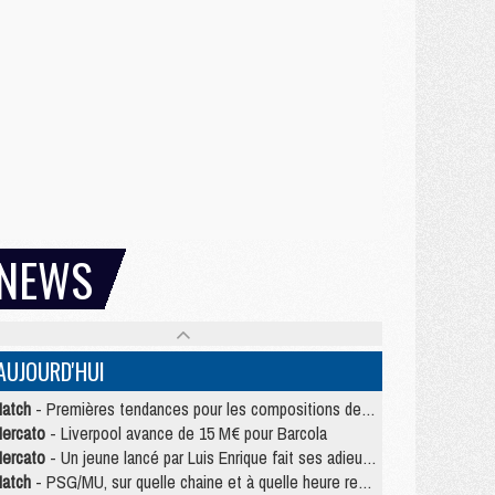
NEWS
AUJOURD'HUI
atch
- Premières tendances pour les compositions de PSG/MU
ercato
- Liverpool avance de 15 M€ pour Barcola
ercato
- Un jeune lancé par Luis Enrique fait ses adieux au PSG
atch
- PSG/MU, sur quelle chaine et à quelle heure regarder le match ?