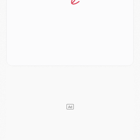
Mercato
- Le PSG veut accélérer, Ferran Torres temporise
Mercato
- Liverpool encore très loin du compte pour Barcola
LUNDI 03 AOÛT
Match
- Podcast CulturePSG : Mercato (Godts, Suzuki, Akliouche, Barcola, etc)
Mercato
- L'Ajax attend bien plus de 45M pour Mika Godts
Club
- Quatre retours importants dans le groupe du PSG, et un plus discret
Mercato
- Ayari file en Ligue 2
Club
- Le PSG s'associe avec un géant de la tech
Mercato
- Vu d'Italie, le transfert de Suzuki au PSG est bien engagé
Mercato
- Ferran Torres ne serait pas à vendre, mais...
Europe
- Gros coup dur pour Aston Villa avant de croiser le PSG
DIMANCHE 02 AOÛT
Mercato
- Le transfert de Kolo Muani à la Juventus est officiel
Mercato
- [MAJ] Le PSG a fait une grosse offre à Parme pour Suzuki
Mercato
- Le PSG a envoyé une première offre pour Mika Godts
Club
- Après Pacho, d'autres retours en vue
Mercato
- Changement de dernière minute pour Kolo Muani
SAMEDI 01 AOÛT