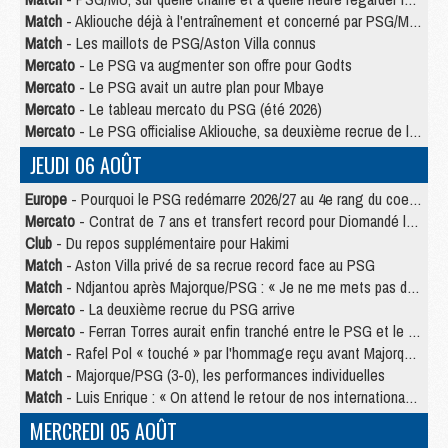
Match
- Akliouche déjà à l'entraînement et concerné par PSG/MU ?
Match
- Les maillots de PSG/Aston Villa connus
Mercato
- Le PSG va augmenter son offre pour Godts
Mercato
- Le PSG avait un autre plan pour Mbaye
Mercato
- Le tableau mercato du PSG (été 2026)
Mercato
- Le PSG officialise Akliouche, sa deuxième recrue de l’été
JEUDI 06 AOÛT
Europe
- Pourquoi le PSG redémarre 2026/27 au 4e rang du coefficient UEFA
Mercato
- Contrat de 7 ans et transfert record pour Diomandé loin du PSG
Club
- Du repos supplémentaire pour Hakimi
Match
- Aston Villa privé de sa recrue record face au PSG
Match
- Ndjantou après Majorque/PSG : « Je ne me mets pas de plafond »
Mercato
- La deuxième recrue du PSG arrive
Mercato
- Ferran Torres aurait enfin tranché entre le PSG et le Barça
Match
- Rafel Pol « touché » par l'hommage reçu avant Majorque/PSG
Match
- Majorque/PSG (3-0), les performances individuelles
Match
- Luis Enrique : « On attend le retour de nos internationaux »
MERCREDI 05 AOÛT