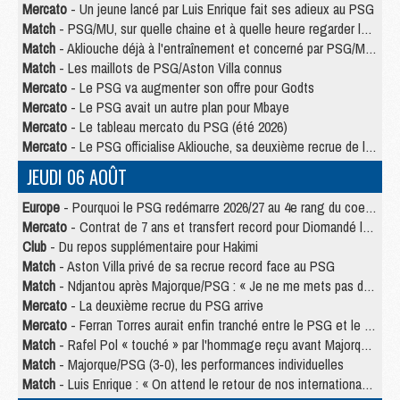
Mercato
- Un jeune lancé par Luis Enrique fait ses adieux au PSG
Match
- PSG/MU, sur quelle chaine et à quelle heure regarder le match ?
Match
- Akliouche déjà à l'entraînement et concerné par PSG/MU ?
Match
- Les maillots de PSG/Aston Villa connus
Mercato
- Le PSG va augmenter son offre pour Godts
Mercato
- Le PSG avait un autre plan pour Mbaye
Mercato
- Le tableau mercato du PSG (été 2026)
Mercato
- Le PSG officialise Akliouche, sa deuxième recrue de l’été
JEUDI 06 AOÛT
Europe
- Pourquoi le PSG redémarre 2026/27 au 4e rang du coefficient UEFA
Mercato
- Contrat de 7 ans et transfert record pour Diomandé loin du PSG
Club
- Du repos supplémentaire pour Hakimi
Match
- Aston Villa privé de sa recrue record face au PSG
Match
- Ndjantou après Majorque/PSG : « Je ne me mets pas de plafond »
Mercato
- La deuxième recrue du PSG arrive
Mercato
- Ferran Torres aurait enfin tranché entre le PSG et le Barça
Match
- Rafel Pol « touché » par l'hommage reçu avant Majorque/PSG
Match
- Majorque/PSG (3-0), les performances individuelles
Match
- Luis Enrique : « On attend le retour de nos internationaux »