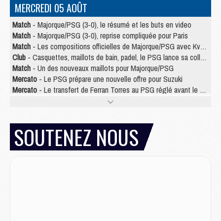
MERCREDI 05 AOÛT
Match
- Majorque/PSG (3-0), le résumé et les buts en video
Match
- Majorque/PSG (3-0), reprise compliquée pour Paris
Match
- Les compositions officielles de Majorque/PSG avec Kvara et de nombreux jeunes
Club
- Casquettes, maillots de bain, padel, le PSG lance sa collection été
Match
- Un des nouveaux maillots pour Majorque/PSG
Mercato
- Le PSG prépare une nouvelle offre pour Suzuki
Mercato
- Le transfert de Ferran Torres au PSG réglé avant le 12 août ?
Match
- Le groupe pour Majorque/PSG avec 11 absents
Mercato
- Le PSG officialise un quatrième prêt
Mercato
- Liverpool ne veut pas que Barcola au PSG
SOUTENEZ NOUS
Match
- Majorque/PSG, quelle compo pour le premier match de la saison 2026/27 ?
MARDI 04 AOÛT
Europe
- Les chapeaux provisoires de la Ligue des champions 2026/27
Podcast
- Podcast CulturePSG : Akliouche présenté par un fan de Monaco
Club
- Le PSG dévoile sa première collection d'entraînement pour 2026/2027
Discipline
- Un arbitre inattendu, mais porte-bonheur pour Lens/PSG
Match
- Majorque/PSG, sur quelle chaine et à quelle heure regarder le match ?