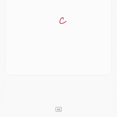
Mercato
- Le plan du PSG pour Suzuki et Chevalier se précise
Mercato
- L'Ajax refuse la première offre du PSG pour Godts
Mercato
- Le PSG veut accélérer, Ferran Torres temporise
Mercato
- Liverpool encore très loin du compte pour Barcola
LUNDI 03 AOÛT
Match
- Podcast CulturePSG : Mercato (Godts, Suzuki, Akliouche, Barcola, etc)
Mercato
- L'Ajax attend bien plus de 45M pour Mika Godts
Club
- Quatre retours importants dans le groupe du PSG, et un plus discret
Mercato
- Ayari file en Ligue 2
Club
- Le PSG s'associe avec un géant de la tech
Mercato
- Vu d'Italie, le transfert de Suzuki au PSG est bien engagé
Mercato
- Ferran Torres ne serait pas à vendre, mais...
Europe
- Gros coup dur pour Aston Villa avant de croiser le PSG
DIMANCHE 02 AOÛT
Mercato
- Le transfert de Kolo Muani à la Juventus est officiel
Mercato
- [MAJ] Le PSG a fait une grosse offre à Parme pour Suzuki
Mercato
- Le PSG a envoyé une première offre pour Mika Godts
Club
- Après Pacho, d'autres retours en vue
Mercato
- Changement de dernière minute pour Kolo Muani