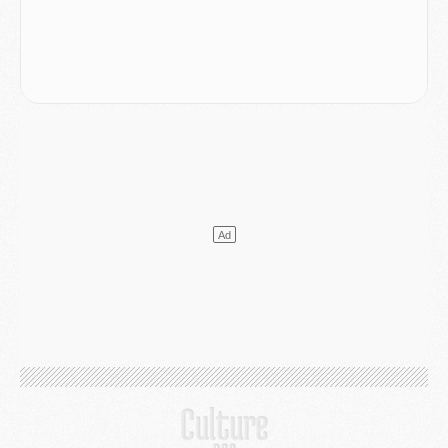
Mercato
- Liverpool ne veut pas que Barcola au PSG
Match
- Majorque/PSG, quelle compo pour le premier match de la saison 2026/27 ?
MARDI 04 AOÛT
Europe
- Les chapeaux provisoires de la Ligue des champions 2026/27
Podcast
- Podcast CulturePSG : Akliouche présenté par un fan de Monaco
Club
- Le PSG dévoile sa première collection d'entraînement pour 2026/2027
Discipline
- Un arbitre inattendu, mais porte-bonheur pour Lens/PSG
Match
- Majorque/PSG, sur quelle chaine et à quelle heure regarder le match ?
Mercato
- Le plan du PSG pour Suzuki et Chevalier se précise
Mercato
- L'Ajax refuse la première offre du PSG pour Godts
Mercato
- Le PSG veut accélérer, Ferran Torres temporise
Mercato
- Liverpool encore très loin du compte pour Barcola
LUNDI 03 AOÛT
Match
- Podcast CulturePSG : Mercato (Godts, Suzuki, Akliouche, Barcola, etc)
Mercato
- L'Ajax attend bien plus de 45M pour Mika Godts
Club
- Quatre retours importants dans le groupe du PSG, et un plus discret
Mercato
- Ayari file en Ligue 2
Club
- Le PSG s'associe avec un géant de la tech