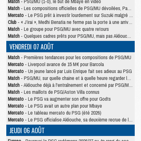
Match
- PSG/MU (1-0), le but de Mbaye en video
Match
- Les compositions officielles de PSG/MU dévoilées, Pacho titulaire
Mercato
- Le PSG prêt à investir lourdement sur Suzuki malgré Safonov et Chevalier
Club
- « J’irai », Medhi Benatia ne ferme pas la porte à une arrivée au PSG
Match
- Le groupe pour PSG/MU avec quatre retours
Match
- Quelques cadres prêts pour PSG/MU, mais pas Akliouche ?
VENDREDI 07 AOÛT
Match
- Premières tendances pour les compositions de PSG/MU
Mercato
- Liverpool avance de 15 M€ pour Barcola
Mercato
- Un jeune lancé par Luis Enrique fait ses adieux au PSG
Match
- PSG/MU, sur quelle chaine et à quelle heure regarder le match ?
Match
- Akliouche déjà à l'entraînement et concerné par PSG/MU ?
Match
- Les maillots de PSG/Aston Villa connus
Mercato
- Le PSG va augmenter son offre pour Godts
Mercato
- Le PSG avait un autre plan pour Mbaye
Mercato
- Le tableau mercato du PSG (été 2026)
Mercato
- Le PSG officialise Akliouche, sa deuxième recrue de l’été
JEUDI 06 AOÛT