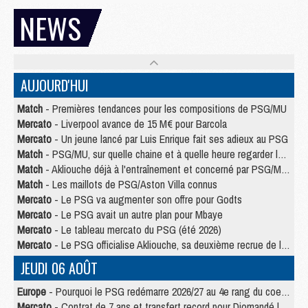
NEWS
AUJOURD'HUI
Match
- Premières tendances pour les compositions de PSG/MU
Mercato
- Liverpool avance de 15 M€ pour Barcola
Mercato
- Un jeune lancé par Luis Enrique fait ses adieux au PSG
Match
- PSG/MU, sur quelle chaine et à quelle heure regarder le match ?
Match
- Akliouche déjà à l'entraînement et concerné par PSG/MU ?
Match
- Les maillots de PSG/Aston Villa connus
Mercato
- Le PSG va augmenter son offre pour Godts
Mercato
- Le PSG avait un autre plan pour Mbaye
Mercato
- Le tableau mercato du PSG (été 2026)
Mercato
- Le PSG officialise Akliouche, sa deuxième recrue de l’été
JEUDI 06 AOÛT
Europe
- Pourquoi le PSG redémarre 2026/27 au 4e rang du coefficient UEFA
Mercato
- Contrat de 7 ans et transfert record pour Diomandé loin du PSG