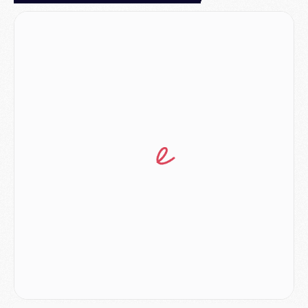
Match
- Majorque/PSG, quelle compo pour le premier match de la saison 2026/27 ?
MARDI 04 AOÛT
Europe
- Les chapeaux provisoires de la Ligue des champions 2026/27
Podcast
- Podcast CulturePSG : Akliouche présenté par un fan de Monaco
Club
- Le PSG dévoile sa première collection d'entraînement pour 2026/2027
Discipline
- Un arbitre inattendu, mais porte-bonheur pour Lens/PSG
Match
- Majorque/PSG, sur quelle chaine et à quelle heure regarder le match ?
Mercato
- Le plan du PSG pour Suzuki et Chevalier se précise
Mercato
- L'Ajax refuse la première offre du PSG pour Godts
Mercato
- Le PSG veut accélérer, Ferran Torres temporise
Mercato
- Liverpool encore très loin du compte pour Barcola
LUNDI 03 AOÛT
Match
- Podcast CulturePSG : Mercato (Godts, Suzuki, Akliouche, Barcola, etc)
Mercato
- L'Ajax attend bien plus de 45M pour Mika Godts
Club
- Quatre retours importants dans le groupe du PSG, et un plus discret
Mercato
- Ayari file en Ligue 2
Club
- Le PSG s'associe avec un géant de la tech
Mercato
- Vu d'Italie, le transfert de Suzuki au PSG est bien engagé