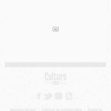
Mercato
- Ferran Torres ne serait pas à vendre, mais...
Europe
- Gros coup dur pour Aston Villa avant de croiser le PSG
DIMANCHE 02 AOÛT
Mercato
- Le transfert de Kolo Muani à la Juventus est officiel
Mercato
- [MAJ] Le PSG a fait une grosse offre à Parme pour Suzuki
Mercato
- Le PSG a envoyé une première offre pour Mika Godts
Club
- Après Pacho, d'autres retours en vue
Mercato
- Changement de dernière minute pour Kolo Muani
SAMEDI 01 AOÛT
Mercato
- L'agent de Mika Godts confirme un accord avec le PSG
Club
- Quels numéros de maillot pour Akliouche et Digne au PSG ?
Match
- Un hommage prévu lors de Brest/PSG
Mercato
- Le PSG et le Barça ont rendez-vous pour Ferran Torres
Mercato
- Guéla Doué dans les listes du PSG
Mercato
- Le transfert de Mika Godts au PSG en bonne voie
VENDREDI 31 JUILLET
Match
- Un diffuseur annoncé pour les deux premiers matchs amicaux du PSG
Mentions légales
-
Politique de confidentialité
-
Équipe de