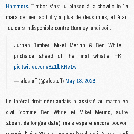
Hammers
. Timber s'est lui blessé à la cheville le 14
mars dernier, soit il y a plus de deux mois, et était
toujours indisponible contre Burnley lundi soir.
Jurrien Timber, Mikel Merino & Ben White
pitchside ahead of the final whistle. =K
pic.twitter.com/8z1fbKNe1w
— afcstuff (@afcstuff)
May 18, 2026
Le latéral droit néerlandais a assisté au match en
civil (comme Ben White et Mikel Merino, autre
absent de longue date), mais espère encore pouvoir
revenir d'ici le 30 mai, comme l'expliquait Arteta jeudi