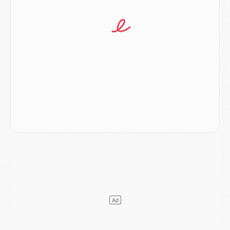
Club
- Quatre retours importants dans le groupe du PSG, et un plus discret
Mercato
- Ayari file en Ligue 2
Club
- Le PSG s'associe avec un géant de la tech
Mercato
- Vu d'Italie, le transfert de Suzuki au PSG est bien engagé
Mercato
- Ferran Torres ne serait pas à vendre, mais...
Europe
- Gros coup dur pour Aston Villa avant de croiser le PSG
DIMANCHE 02 AOÛT
Mercato
- Le transfert de Kolo Muani à la Juventus est officiel
Mercato
- [MAJ] Le PSG a fait une grosse offre à Parme pour Suzuki
Mercato
- Le PSG a envoyé une première offre pour Mika Godts
Club
- Après Pacho, d'autres retours en vue
Mercato
- Changement de dernière minute pour Kolo Muani
SAMEDI 01 AOÛT
Mercato
- L'agent de Mika Godts confirme un accord avec le PSG
Club
- Quels numéros de maillot pour Akliouche et Digne au PSG ?
Match
- Un hommage prévu lors de Brest/PSG
Mercato
- Le PSG et le Barça ont rendez-vous pour Ferran Torres
Mercato
- Guéla Doué dans les listes du PSG