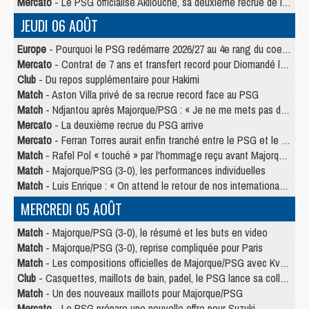
Mercato
- Le PSG officialise Akliouche, sa deuxième recrue de l’été
JEUDI 06 AOÛT
Europe
- Pourquoi le PSG redémarre 2026/27 au 4e rang du coefficient UEFA
Mercato
- Contrat de 7 ans et transfert record pour Diomandé loin du PSG
Club
- Du repos supplémentaire pour Hakimi
Match
- Aston Villa privé de sa recrue record face au PSG
Match
- Ndjantou après Majorque/PSG : « Je ne me mets pas de plafond »
Mercato
- La deuxième recrue du PSG arrive
Mercato
- Ferran Torres aurait enfin tranché entre le PSG et le Barça
Match
- Rafel Pol « touché » par l'hommage reçu avant Majorque/PSG
Match
- Majorque/PSG (3-0), les performances individuelles
Match
- Luis Enrique : « On attend le retour de nos internationaux »
MERCREDI 05 AOÛT
Match
- Majorque/PSG (3-0), le résumé et les buts en video
Match
- Majorque/PSG (3-0), reprise compliquée pour Paris
Match
- Les compositions officielles de Majorque/PSG avec Kvara et de nombreux jeunes
Club
- Casquettes, maillots de bain, padel, le PSG lance sa collection été
Match
- Un des nouveaux maillots pour Majorque/PSG
Mercato
- Le PSG prépare une nouvelle offre pour Suzuki