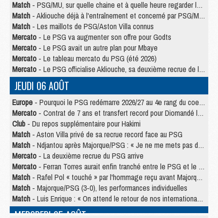
Match
- PSG/MU, sur quelle chaine et à quelle heure regarder le match ?
Match
- Akliouche déjà à l'entraînement et concerné par PSG/MU ?
Match
- Les maillots de PSG/Aston Villa connus
Mercato
- Le PSG va augmenter son offre pour Godts
Mercato
- Le PSG avait un autre plan pour Mbaye
Mercato
- Le tableau mercato du PSG (été 2026)
Mercato
- Le PSG officialise Akliouche, sa deuxième recrue de l’été
JEUDI 06 AOÛT
Europe
- Pourquoi le PSG redémarre 2026/27 au 4e rang du coefficient UEFA
Mercato
- Contrat de 7 ans et transfert record pour Diomandé loin du PSG
Club
- Du repos supplémentaire pour Hakimi
Match
- Aston Villa privé de sa recrue record face au PSG
Match
- Ndjantou après Majorque/PSG : « Je ne me mets pas de plafond »
Mercato
- La deuxième recrue du PSG arrive
Mercato
- Ferran Torres aurait enfin tranché entre le PSG et le Barça
Match
- Rafel Pol « touché » par l'hommage reçu avant Majorque/PSG
Match
- Majorque/PSG (3-0), les performances individuelles
Match
- Luis Enrique : « On attend le retour de nos internationaux »
MERCREDI 05 AOÛT