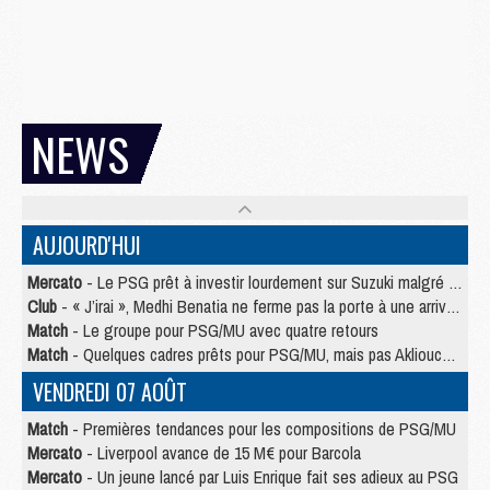
NEWS
AUJOURD'HUI
Mercato
- Le PSG prêt à investir lourdement sur Suzuki malgré Safonov et Chevalier
Club
- « J’irai », Medhi Benatia ne ferme pas la porte à une arrivée au PSG
Match
- Le groupe pour PSG/MU avec quatre retours
Match
- Quelques cadres prêts pour PSG/MU, mais pas Akliouche ?
VENDREDI 07 AOÛT
Match
- Premières tendances pour les compositions de PSG/MU
Mercato
- Liverpool avance de 15 M€ pour Barcola
Mercato
- Un jeune lancé par Luis Enrique fait ses adieux au PSG