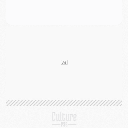
Mercato
- L'Ajax refuse la première offre du PSG pour Godts
Mercato
- Le PSG veut accélérer, Ferran Torres temporise
Mercato
- Liverpool encore très loin du compte pour Barcola
LUNDI 03 AOÛT
Match
- Podcast CulturePSG : Mercato (Godts, Suzuki, Akliouche, Barcola, etc)
Mercato
- L'Ajax attend bien plus de 45M pour Mika Godts
Club
- Quatre retours importants dans le groupe du PSG, et un plus discret
Mercato
- Ayari file en Ligue 2
Club
- Le PSG s'associe avec un géant de la tech
Mercato
- Vu d'Italie, le transfert de Suzuki au PSG est bien engagé
Mercato
- Ferran Torres ne serait pas à vendre, mais...
Europe
- Gros coup dur pour Aston Villa avant de croiser le PSG
DIMANCHE 02 AOÛT
Mercato
- Le transfert de Kolo Muani à la Juventus est officiel
Mercato
- [MAJ] Le PSG a fait une grosse offre à Parme pour Suzuki
Mercato
- Le PSG a envoyé une première offre pour Mika Godts
Club
- Après Pacho, d'autres retours en vue
Mercato
- Changement de dernière minute pour Kolo Muani