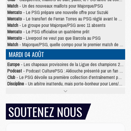
Match
- Un des nouveaux maillots pour Majorque/PSG
Mercato
- Le PSG prépare une nouvelle offre pour Suzuki
Mercato
- Le transfert de Ferran Torres au PSG réglé avant le 12 août ?
Match
- Le groupe pour Majorque/PSG avec 11 absents
Mercato
- Le PSG officialise un quatrième prêt
Mercato
- Liverpool ne veut pas que Barcola au PSG
Match
- Majorque/PSG, quelle compo pour le premier match de la saison 2026/27 ?
MARDI 04 AOÛT
Europe
- Les chapeaux provisoires de la Ligue des champions 2026/27
Podcast
- Podcast CulturePSG : Akliouche présenté par un fan de Monaco
Club
- Le PSG dévoile sa première collection d'entraînement pour 2026/2027
Discipline
- Un arbitre inattendu, mais porte-bonheur pour Lens/PSG
Match
- Majorque/PSG, sur quelle chaine et à quelle heure regarder le match ?
Mercato
- Le plan du PSG pour Suzuki et Chevalier se précise
Mercato
- Le tableau mercato du PSG (été 2026)
SOUTENEZ NOUS
Mercato
- L'Ajax refuse la première offre du PSG pour Godts
Mercato
- Le PSG veut accélérer, Ferran Torres temporise
Mercato
- Liverpool encore très loin du compte pour Barcola