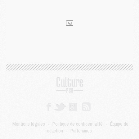
Match
- Un hommage prévu lors de Brest/PSG
Mercato
- Le PSG et le Barça ont rendez-vous pour Ferran Torres
Mercato
- Guéla Doué dans les listes du PSG
Mercato
- Le transfert de Mika Godts au PSG en bonne voie
VENDREDI 31 JUILLET
Match
- Un diffuseur annoncé pour les deux premiers matchs amicaux du PSG
Mercato
- Le transfert d'Akliouche au PSG bouclé, le montant se précise
Club
- Un retour majeur dans le groupe du PSG
Club
- [MAJ] Ndjantou et deux jeunes du PSG annoncés dans un tournoi U21
Mercato
- L'étonnante piste Suzuki confirmée et onéreuse
JEUDI 30 JUILLET
Sélections
- Ancelotti fait le ménage au Brésil mais veut garder Marquinhos
Mercato
- Le statu quo du milieu du PSG se précise
Club
- Le PSG plutôt que la FIFA pour Al-Khelaïfi, poussé par l'UEFA ?
Mercato
- Le PSG presserait Ferran Torres de se décider, deux pistes de secours
Club
- Déguisements, shopping, double scouting, Luis Campos dévoile ses méthodes
Mentions légales
-
Politique de confidentialité
-
Équipe de
Mercato
- Kroupi retiré du mercato
rédaction
-
Partenaires
Mercato
- Enfin une avancée dans le transfert d'Akliouche