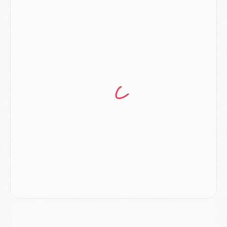
LUNDI 03 AOÛT
Match
- Podcast CulturePSG : Mercato (Godts, Suzuki, Akliouche, Barcola, etc)
Mercato
- L'Ajax attend bien plus de 45M pour Mika Godts
Club
- Quatre retours importants dans le groupe du PSG, et un plus discret
Mercato
- Ayari file en Ligue 2
Club
- Le PSG s'associe avec un géant de la tech
Mercato
- Vu d'Italie, le transfert de Suzuki au PSG est bien engagé
Mercato
- Ferran Torres ne serait pas à vendre, mais...
Europe
- Gros coup dur pour Aston Villa avant de croiser le PSG
DIMANCHE 02 AOÛT
Mercato
- Le transfert de Kolo Muani à la Juventus est officiel
Mercato
- [MAJ] Le PSG a fait une grosse offre à Parme pour Suzuki
Mercato
- Le PSG a envoyé une première offre pour Mika Godts
Club
- Après Pacho, d'autres retours en vue
Mercato
- Changement de dernière minute pour Kolo Muani
SAMEDI 01 AOÛT
Mercato
- L'agent de Mika Godts confirme un accord avec le PSG
Club
- Quels numéros de maillot pour Akliouche et Digne au PSG ?