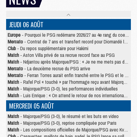
JEUDI 06 AOÛT
Europe
- Pourquoi le PSG redémarre 2026/27 au 4e rang du coefficient UEFA
Mercato
- Contrat de 7 ans et transfert record pour Diomandé loin du PSG
Club
- Du repos supplémentaire pour Hakimi
Match
- Aston Villa privé de sa recrue record face au PSG
Match
- Ndjantou après Majorque/PSG : « Je ne me mets pas de plafond »
Mercato
- La deuxième recrue du PSG arrive
Mercato
- Ferran Torres aurait enfin tranché entre le PSG et le Barça
Match
- Rafel Pol « touché » par l'hommage reçu avant Majorque/PSG
Match
- Majorque/PSG (3-0), les performances individuelles
Match
- Luis Enrique : « On attend le retour de nos internationaux »
MERCREDI 05 AOÛT
Match
- Majorque/PSG (3-0), le résumé et les buts en video
Match
- Majorque/PSG (3-0), reprise compliquée pour Paris
Match
- Les compositions officielles de Majorque/PSG avec Kvara et de nombreux jeunes
Club
- Casquettes, maillots de bain, padel, le PSG lance sa collection été