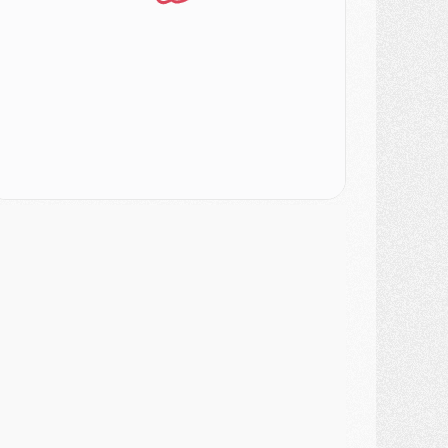
ercato
- L'Ajax attend bien plus de 45M pour Mika Godts
lub
- Quatre retours importants dans le groupe du PSG, et un plus discret
ercato
- Ayari file en Ligue 2
lub
- Le PSG s'associe avec un géant de la tech
ercato
- Vu d'Italie, le transfert de Suzuki au PSG est bien engagé
ercato
- Ferran Torres ne serait pas à vendre, mais...
urope
- Gros coup dur pour Aston Villa avant de croiser le PSG
DIMANCHE 02 AOÛT
ercato
- Le transfert de Kolo Muani à la Juventus est officiel
ercato
- [MAJ] Le PSG a fait une grosse offre à Parme pour Suzuki
ercato
- Le PSG a envoyé une première offre pour Mika Godts
lub
- Après Pacho, d'autres retours en vue
ercato
- Changement de dernière minute pour Kolo Muani
SAMEDI 01 AOÛT
ercato
- L'agent de Mika Godts confirme un accord avec le PSG
lub
- Quels numéros de maillot pour Akliouche et Digne au PSG ?
atch
- Un hommage prévu lors de Brest/PSG
ercato
- Le PSG et le Barça ont rendez-vous pour Ferran Torres
ercato
- Guéla Doué dans les listes du PSG