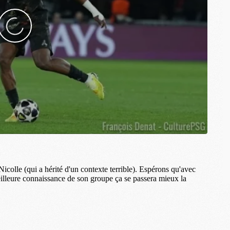
M
M
M
C
C
M
S
M
C
M
C
M
M
M