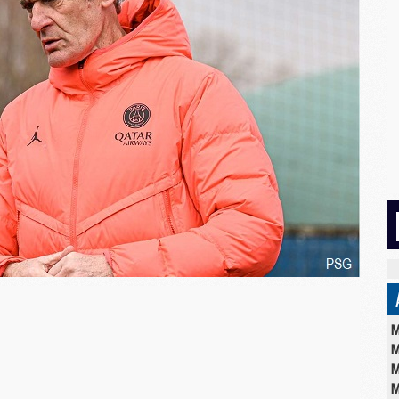
M
M
M
M