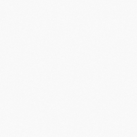
M
M
M
M
M
M
M
C
M
M
F
C
M
P
M
C