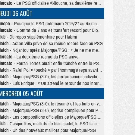
ercato
- Le PSG officialise Akliouche, sa deuxième recrue de l’été
JEUDI 06 AOÛT
urope
- Pourquoi le PSG redémarre 2026/27 au 4e rang du coefficient UEFA
ercato
- Contrat de 7 ans et transfert record pour Diomandé loin du PSG
lub
- Du repos supplémentaire pour Hakimi
atch
- Aston Villa privé de sa recrue record face au PSG
atch
- Ndjantou après Majorque/PSG : « Je ne me mets pas de plafond »
ercato
- La deuxième recrue du PSG arrive
ercato
- Ferran Torres aurait enfin tranché entre le PSG et le Barça
atch
- Rafel Pol « touché » par l'hommage reçu avant Majorque/PSG
atch
- Majorque/PSG (3-0), les performances individuelles
atch
- Luis Enrique : « On attend le retour de nos internationaux »
MERCREDI 05 AOÛT
atch
- Majorque/PSG (3-0), le résumé et les buts en video
atch
- Majorque/PSG (3-0), reprise compliquée pour Paris
atch
- Les compositions officielles de Majorque/PSG avec Kvara et de nombreux jeunes
lub
- Casquettes, maillots de bain, padel, le PSG lance sa collection été
atch
- Un des nouveaux maillots pour Majorque/PSG