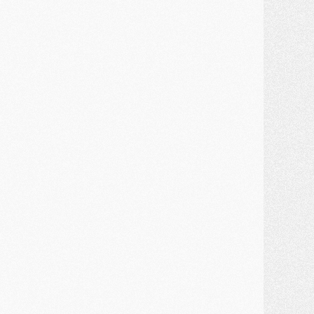
ercato
- Première offre de Liverpool en approche pour Barcola
ercato
- Le montant du transfert de Kolo Muani se précise, la formule aussi
ercato
- Kolo Muani attendu en Italie, son transfert débloqué
ercato
- Monaco a encore repoussé une offre du PSG pour Akliouche
ercato
- Liverpool presque d'accord avec Barcola, le PSG pas du tout
ercato
- Moment décisif pour le transfert de Kolo Muani
MARDI 28 JUILLET
ercato
- Des intermédiaires ont tenté de relancer Diomande au PSG
lub
- Au moins neuf jeunes conviés à l'entraînement des pros
ercato
- Une partie du communiqué du PSG sur Diomande expliquée
ercato
- Barcola futur plus gros transfert de l'été ?
ormation
- Retour sur la saison des U17 du PSG en 7 chiffres clés
lub
- Le PSG connaît ses premiers matches de septembre
ercato
- Un troisième prêt bouclé par le PSG
LUNDI 27 JUILLET
odcast
- Podcast CulturePSG à 22h : Mercato (Barcola, Diomande, etc)
ercato
- La prolongation de Dembélé au PSG dans la dernière ligne droite
lub
- Le PSG a fait sa reprise avec... 9 joueurs