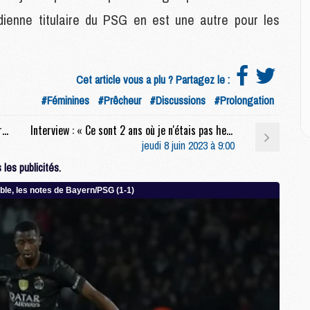
M
C
enne titulaire du PSG en est une autre pour les
M
C
M
M
Cet article vous a plu ? Partagez le :
E
#Féminines
#Prêcheur
#Discussions
#Prolongation
Mercato : Le PSG retarde l’officialisation du transfert d’Ugarte
Interview : « Ce sont 2 ans où je n'étais pas heureux », confie Messi après son départ du PSG
M
jeudi 8 juin 2023 à 9:00
M
les publicités.
M
C
M
M
C
M
M
M