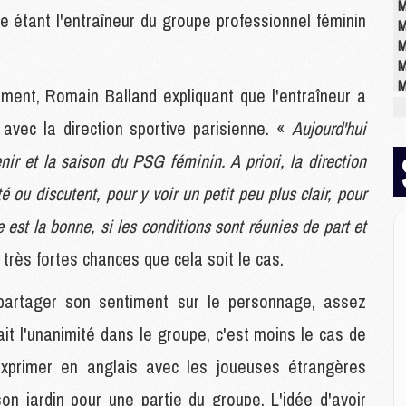
M
me étant l'entraîneur du groupe professionnel féminin
M
M
M
M
ement, Romain Balland expliquant que l'entraîneur a
M
avec la direction sportive parisienne. «
Aujourd'hui
enir et la saison du PSG féminin. A priori, la direction
E
P
ou discutent, pour y voir un petit peu plus clair, pour
C
ie est la bonne, si les conditions sont réunies de part et
D
M
e très fortes chances que cela soit le cas.
M
M
partager son sentiment sur le personnage, assez
M
M
 fait l'unanimité dans le groupe, c'est moins le cas de
'exprimer en anglais avec les joueuses étrangères
M
n jardin pour une partie du groupe. L'idée d'avoir