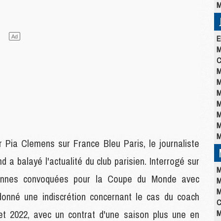
M
E
M
C
M
M
M
M
M
M
M
 Pia Clemens sur France Bleu Paris, le journaliste
d a balayé l'actualité du club parisien. Interrogé sur
M
siennes convoquées pour la Coupe du Monde avec
M
M
 donné une indiscrétion concernant le cas du coach
C
llet 2022, avec un contrat d'une saison plus une en
M