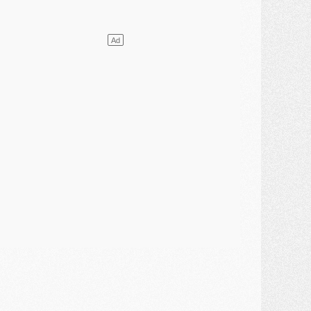
ercato
- Le transfert de Mika Godts au PSG en bonne voie
VENDREDI 31 JUILLET
atch
- Un diffuseur annoncé pour les deux premiers matchs amicaux du PSG
ercato
- Le transfert d'Akliouche au PSG bouclé, le montant se précise
lub
- Un retour majeur dans le groupe du PSG
lub
- [MAJ] Ndjantou et deux jeunes du PSG annoncés dans un tournoi U21
ercato
- L'étonnante piste Suzuki confirmée et onéreuse
JEUDI 30 JUILLET
élections
- Ancelotti fait le ménage au Brésil mais veut garder Marquinhos
ercato
- Le statu quo du milieu du PSG se précise
lub
- Le PSG plutôt que la FIFA pour Al-Khelaïfi, poussé par l'UEFA ?
ercato
- Le PSG presserait Ferran Torres de se décider, deux pistes de secours
lub
- Déguisements, shopping, double scouting, Luis Campos dévoile ses méthodes
ercato
- Kroupi retiré du mercato
ercato
- Enfin une avancée dans le transfert d'Akliouche
MERCREDI 29 JUILLET
ercato
- Ferran Torres priorité du PSG, mais ouvert à tout