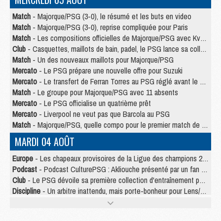
Match
- Majorque/PSG (3-0), le résumé et les buts en video
Match
- Majorque/PSG (3-0), reprise compliquée pour Paris
Match
- Les compositions officielles de Majorque/PSG avec Kvara et de nombreux jeunes
Club
- Casquettes, maillots de bain, padel, le PSG lance sa collection été
Match
- Un des nouveaux maillots pour Majorque/PSG
Mercato
- Le PSG prépare une nouvelle offre pour Suzuki
Mercato
- Le transfert de Ferran Torres au PSG réglé avant le 12 août ?
Match
- Le groupe pour Majorque/PSG avec 11 absents
Mercato
- Le PSG officialise un quatrième prêt
Mercato
- Liverpool ne veut pas que Barcola au PSG
Match
- Majorque/PSG, quelle compo pour le premier match de la saison 2026/27 ?
MARDI 04 AOÛT
Europe
- Les chapeaux provisoires de la Ligue des champions 2026/27
Podcast
- Podcast CulturePSG : Akliouche présenté par un fan de Monaco
Club
- Le PSG dévoile sa première collection d'entraînement pour 2026/2027
Discipline
- Un arbitre inattendu, mais porte-bonheur pour Lens/PSG
Match
- Majorque/PSG, sur quelle chaine et à quelle heure regarder le match ?
Mercato
- Le plan du PSG pour Suzuki et Chevalier se précise