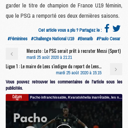
garder le titre de champion de France U19 féminin,
que le PSG a remporté ces deux dernières saisons.
Cet article vous a plu ? Partagez le :
#Féminines
#Challenge National U19
#Benarib
#Paulo Cesar
Mercato : Le PSG serait prêt à recruter Messi (Sport)
mardi 25 août 2020 à 21:21
Ligue 1 : Le maire de Lens s'indigne du report de Lens/PSG
mardi 25 août 2020 à 15:15
Vous pouvez retrouver les commentaires de l'article sous les
publicités.