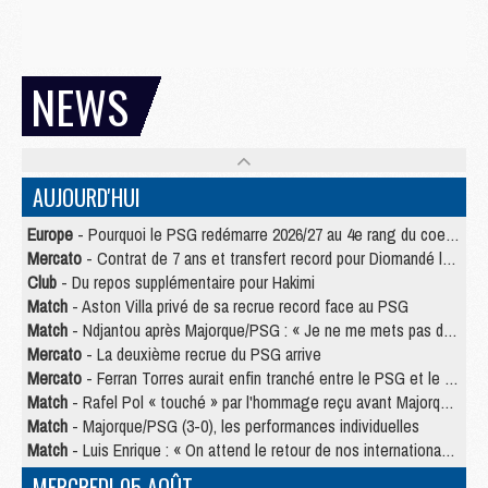
NEWS
AUJOURD'HUI
Europe
- Pourquoi le PSG redémarre 2026/27 au 4e rang du coefficient UEFA
Mercato
- Contrat de 7 ans et transfert record pour Diomandé loin du PSG
Club
- Du repos supplémentaire pour Hakimi
Match
- Aston Villa privé de sa recrue record face au PSG
Match
- Ndjantou après Majorque/PSG : « Je ne me mets pas de plafond »
Mercato
- La deuxième recrue du PSG arrive
Mercato
- Ferran Torres aurait enfin tranché entre le PSG et le Barça
Match
- Rafel Pol « touché » par l'hommage reçu avant Majorque/PSG
Match
- Majorque/PSG (3-0), les performances individuelles
Match
- Luis Enrique : « On attend le retour de nos internationaux »
MERCREDI 05 AOÛT