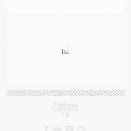
Mercato
- Changement de dernière minute pour Kolo Muani
SAMEDI 01 AOÛT
Mercato
- L'agent de Mika Godts confirme un accord avec le PSG
Club
- Quels numéros de maillot pour Akliouche et Digne au PSG ?
Match
- Un hommage prévu lors de Brest/PSG
Mercato
- Le PSG et le Barça ont rendez-vous pour Ferran Torres
Mercato
- Guéla Doué dans les listes du PSG
Mercato
- Le transfert de Mika Godts au PSG en bonne voie
VENDREDI 31 JUILLET
Match
- Un diffuseur annoncé pour les deux premiers matchs amicaux du PSG
Mercato
- Le transfert d'Akliouche au PSG bouclé, le montant se précise
Club
- Un retour majeur dans le groupe du PSG
Club
- [MAJ] Ndjantou et deux jeunes du PSG annoncés dans un tournoi U21
Mercato
- L'étonnante piste Suzuki confirmée et onéreuse
JEUDI 30 JUILLET
Sélections
- Ancelotti fait le ménage au Brésil mais veut garder Marquinhos
Mercato
- Le statu quo du milieu du PSG se précise
Club
- Le PSG plutôt que la FIFA pour Al-Khelaïfi, poussé par l'UEFA ?