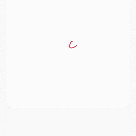
DIMANCHE 02 AOÛT
Mercato
- Le transfert de Kolo Muani à la Juventus est officiel
Mercato
- [MAJ] Le PSG a fait une grosse offre à Parme pour Suzuki
Mercato
- Le PSG a envoyé une première offre pour Mika Godts
Club
- Après Pacho, d'autres retours en vue
Mercato
- Changement de dernière minute pour Kolo Muani
SAMEDI 01 AOÛT
Mercato
- L'agent de Mika Godts confirme un accord avec le PSG
Club
- Quels numéros de maillot pour Akliouche et Digne au PSG ?
Match
- Un hommage prévu lors de Brest/PSG
Mercato
- Le PSG et le Barça ont rendez-vous pour Ferran Torres
Mercato
- Guéla Doué dans les listes du PSG
Mercato
- Le transfert de Mika Godts au PSG en bonne voie
VENDREDI 31 JUILLET
Match
- Un diffuseur annoncé pour les deux premiers matchs amicaux du PSG
Mercato
- Le transfert d'Akliouche au PSG bouclé, le montant se précise
Club
- Un retour majeur dans le groupe du PSG