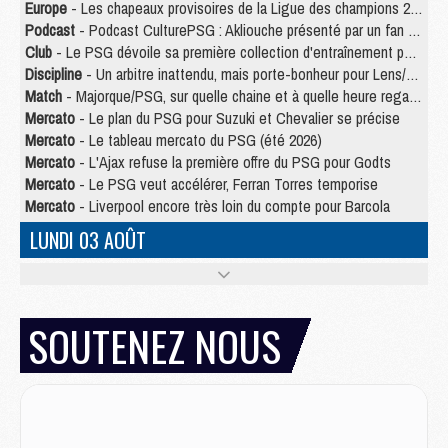
Europe
- Les chapeaux provisoires de la Ligue des champions 2026/27
Podcast
- Podcast CulturePSG : Akliouche présenté par un fan de Monaco
Club
- Le PSG dévoile sa première collection d'entraînement pour 2026/2027
Discipline
- Un arbitre inattendu, mais porte-bonheur pour Lens/PSG
Match
- Majorque/PSG, sur quelle chaine et à quelle heure regarder le match ?
Mercato
- Le plan du PSG pour Suzuki et Chevalier se précise
Mercato
- Le tableau mercato du PSG (été 2026)
Mercato
- L'Ajax refuse la première offre du PSG pour Godts
Mercato
- Le PSG veut accélérer, Ferran Torres temporise
Mercato
- Liverpool encore très loin du compte pour Barcola
LUNDI 03 AOÛT
Match
- Podcast CulturePSG : Mercato (Godts, Suzuki, Akliouche, Barcola, etc)
Mercato
- L'Ajax attend bien plus de 45M pour Mika Godts
Club
- Quatre retours importants dans le groupe du PSG, et un plus discret
SOUTENEZ NOUS
Mercato
- Ayari file en Ligue 2
Club
- Le PSG s'associe avec un géant de la tech
Mercato
- Vu d'Italie, le transfert de Suzuki au PSG est bien engagé
Mercato
- Ferran Torres ne serait pas à vendre, mais...
Europe
- Gros coup dur pour Aston Villa avant de croiser le PSG