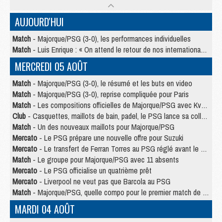
AUJOURD'HUI
Match
- Majorque/PSG (3-0), les performances individuelles
Match
- Luis Enrique : « On attend le retour de nos internationaux »
MERCREDI 05 AOÛT
Match
- Majorque/PSG (3-0), le résumé et les buts en video
Match
- Majorque/PSG (3-0), reprise compliquée pour Paris
Match
- Les compositions officielles de Majorque/PSG avec Kvara et de nombreux jeunes
Club
- Casquettes, maillots de bain, padel, le PSG lance sa collection été
Match
- Un des nouveaux maillots pour Majorque/PSG
Mercato
- Le PSG prépare une nouvelle offre pour Suzuki
Mercato
- Le transfert de Ferran Torres au PSG réglé avant le 12 août ?
Match
- Le groupe pour Majorque/PSG avec 11 absents
Mercato
- Le PSG officialise un quatrième prêt
Mercato
- Liverpool ne veut pas que Barcola au PSG
Match
- Majorque/PSG, quelle compo pour le premier match de la saison 2026/27 ?
MARDI 04 AOÛT