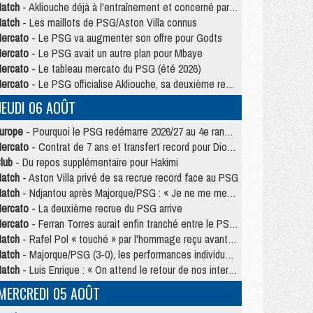
atch
- Akliouche déjà à l'entraînement et concerné par PSG/MU ?
atch
- Les maillots de PSG/Aston Villa connus
ercato
- Le PSG va augmenter son offre pour Godts
ercato
- Le PSG avait un autre plan pour Mbaye
ercato
- Le tableau mercato du PSG (été 2026)
ercato
- Le PSG officialise Akliouche, sa deuxième recrue de l’été
JEUDI 06 AOÛT
urope
- Pourquoi le PSG redémarre 2026/27 au 4e rang du coefficient UEFA
ercato
- Contrat de 7 ans et transfert record pour Diomandé loin du PSG
lub
- Du repos supplémentaire pour Hakimi
atch
- Aston Villa privé de sa recrue record face au PSG
atch
- Ndjantou après Majorque/PSG : « Je ne me mets pas de plafond »
ercato
- La deuxième recrue du PSG arrive
ercato
- Ferran Torres aurait enfin tranché entre le PSG et le Barça
atch
- Rafel Pol « touché » par l'hommage reçu avant Majorque/PSG
atch
- Majorque/PSG (3-0), les performances individuelles
atch
- Luis Enrique : « On attend le retour de nos internationaux »
MERCREDI 05 AOÛT