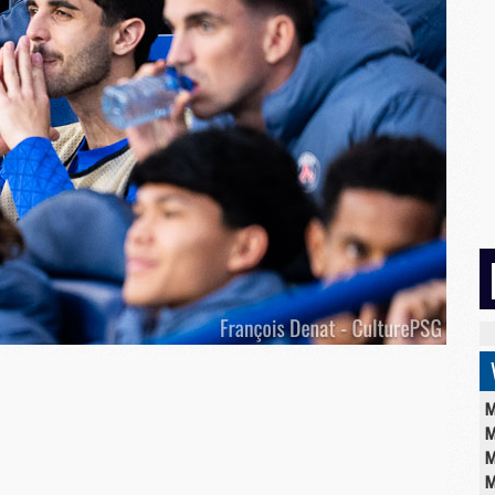
M
M
M
M