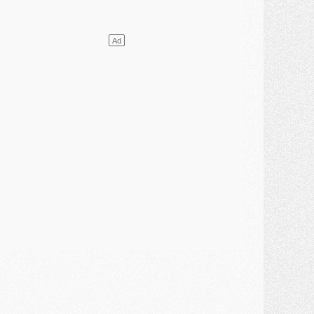
ercato
- L'agent de Mika Godts confirme un accord avec le PSG
lub
- Quels numéros de maillot pour Akliouche et Digne au PSG ?
atch
- Un hommage prévu lors de Brest/PSG
ercato
- Le PSG et le Barça ont rendez-vous pour Ferran Torres
ercato
- Guéla Doué dans les listes du PSG
ercato
- Le transfert de Mika Godts au PSG en bonne voie
VENDREDI 31 JUILLET
atch
- Un diffuseur annoncé pour les deux premiers matchs amicaux du PSG
ercato
- Le transfert d'Akliouche au PSG bouclé, le montant se précise
lub
- Un retour majeur dans le groupe du PSG
lub
- [MAJ] Ndjantou et deux jeunes du PSG annoncés dans un tournoi U21
ercato
- L'étonnante piste Suzuki confirmée et onéreuse
JEUDI 30 JUILLET
élections
- Ancelotti fait le ménage au Brésil mais veut garder Marquinhos
ercato
- Le statu quo du milieu du PSG se précise
lub
- Le PSG plutôt que la FIFA pour Al-Khelaïfi, poussé par l'UEFA ?
ercato
- Le PSG presserait Ferran Torres de se décider, deux pistes de secours
lub
- Déguisements, shopping, double scouting, Luis Campos dévoile ses méthodes