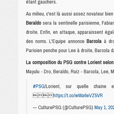
étant gauchers.
Au milieu, c'est là aussi assez novateur bie
Beraldo
sera la sentinelle parisienne, Fabi
droite. Enfin, en attaque, apparaissent ég
des noms. L'Equipe annonce
Barcola
à dr
Parisien penche pour Lee à droite, Barcola 
La composition du PSG contre Lorient selon
Mayulu - Dro, Beraldo, Ruiz - Barcola, Lee, 
#PSG
/Lorient, sur quelle chaine

https://t.co/wWa6eVZ5VR
— CulturePSG (@CulturePSG)
May 1, 20