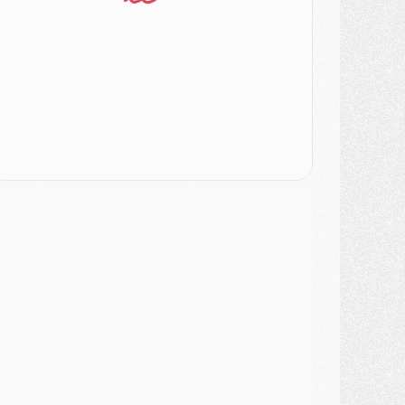
ercato
- Le PSG veut accélérer, Ferran Torres temporise
ercato
- Liverpool encore très loin du compte pour Barcola
LUNDI 03 AOÛT
atch
- Podcast CulturePSG : Mercato (Godts, Suzuki, Akliouche, Barcola, etc)
ercato
- L'Ajax attend bien plus de 45M pour Mika Godts
lub
- Quatre retours importants dans le groupe du PSG, et un plus discret
ercato
- Ayari file en Ligue 2
lub
- Le PSG s'associe avec un géant de la tech
ercato
- Vu d'Italie, le transfert de Suzuki au PSG est bien engagé
ercato
- Ferran Torres ne serait pas à vendre, mais...
urope
- Gros coup dur pour Aston Villa avant de croiser le PSG
DIMANCHE 02 AOÛT
ercato
- Le transfert de Kolo Muani à la Juventus est officiel
ercato
- [MAJ] Le PSG a fait une grosse offre à Parme pour Suzuki
ercato
- Le PSG a envoyé une première offre pour Mika Godts
lub
- Après Pacho, d'autres retours en vue
ercato
- Changement de dernière minute pour Kolo Muani
SAMEDI 01 AOÛT