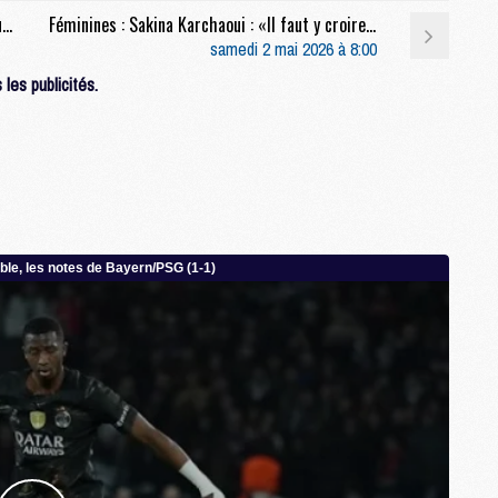
M
Match : PSG/Lorient, sur quelle chaine et à quelle heure regarder le match ?
Féminines : Sakina Karchaoui : «Il faut y croire dur comme fer et y aller avec une mentalité de gagnantes»
M
samedi 2 mai 2026 à 8:00
les publicités.
M
M
M
M
M
M
M
M
C
M
M
F
C
M