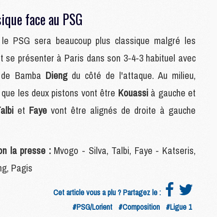
M
sique face au PSG
C
M
r le PSG sera beaucoup plus classique malgré les
M
M
t se présenter à Paris dans son 3-4-3 habituel avec
M
n de Bamba
Dieng
du côté de l'attaque. Au milieu,
 que les deux pistons vont être
Kouassi
à gauche et
M
M
albi
et
Faye
vont être alignés de droite à gauche
C
C
M
on la presse :
Mvogo - Silva, Talbi, Faye - Katseris,
ng, Pagis
S
M
Cet article vous a plu ? Partagez le :
C
M
#PSG/Lorient
#Composition
#Ligue 1
C