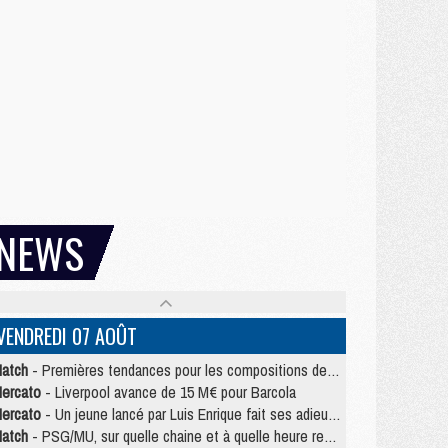
NEWS
VENDREDI 07 AOÛT
atch
- Premières tendances pour les compositions de PSG/MU
ercato
- Liverpool avance de 15 M€ pour Barcola
ercato
- Un jeune lancé par Luis Enrique fait ses adieux au PSG
atch
- PSG/MU, sur quelle chaine et à quelle heure regarder le match ?