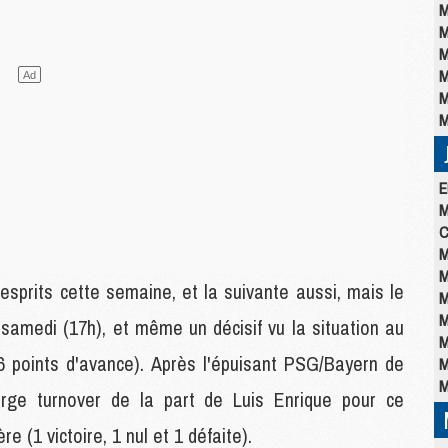
M
M
M
M
M
M
E
M
C
M
M
sprits cette semaine, et la suivante aussi, mais le
M
M
samedi (17h), et même un décisif vu la situation au
M
6 points d'avance). Après l'épuisant PSG/Bayern de
M
M
large turnover de la part de Luis Enrique pour ce
e (1 victoire, 1 nul et 1 défaite).