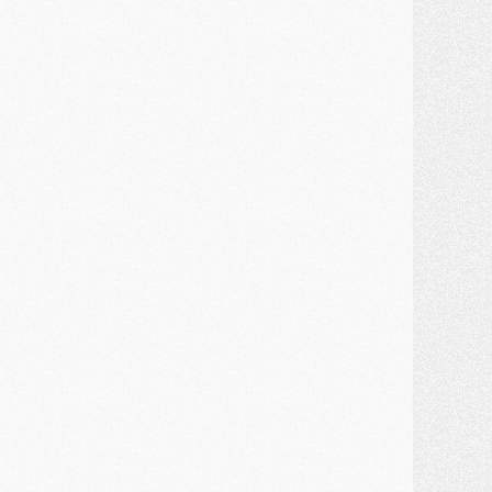
ercato
- Kroupi retiré du mercato
ercato
- Enfin une avancée dans le transfert d'Akliouche
MERCREDI 29 JUILLET
ercato
- Ferran Torres priorité du PSG, mais ouvert à tout
ercato
- Première offre de Liverpool en approche pour Barcola
ercato
- Le montant du transfert de Kolo Muani se précise, la formule aussi
ercato
- Kolo Muani attendu en Italie, son transfert débloqué
ercato
- Monaco a encore repoussé une offre du PSG pour Akliouche
ercato
- Liverpool presque d'accord avec Barcola, le PSG pas du tout
ercato
- Moment décisif pour le transfert de Kolo Muani
MARDI 28 JUILLET
ercato
- Des intermédiaires ont tenté de relancer Diomande au PSG
lub
- Au moins neuf jeunes conviés à l'entraînement des pros
ercato
- Une partie du communiqué du PSG sur Diomande expliquée
ercato
- Barcola futur plus gros transfert de l'été ?
ormation
- Retour sur la saison des U17 du PSG en 7 chiffres clés
lub
- Le PSG connaît ses premiers matches de septembre
ercato
- Un troisième prêt bouclé par le PSG