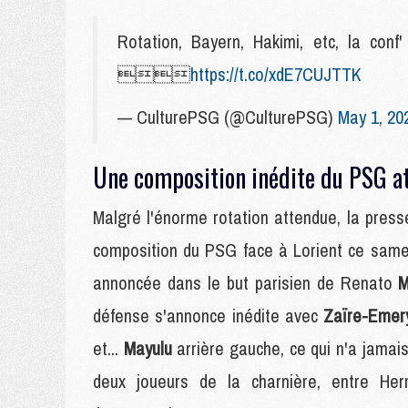
Rotation, Bayern, Hakimi, etc, la con

https://t.co/xdE7CUJTTK
— CulturePSG (@CulturePSG)
May 1, 20
Une composition inédite du PSG at
Malgré l'énorme rotation attendue, la press
composition du PSG face à Lorient ce samedi
annoncée dans le but parisien de Renato
M
défense s'annonce inédite avec
Zaïre-Eme
et...
Mayulu
arrière gauche, ce qui n'a jamai
deux joueurs de la charnière, entre He