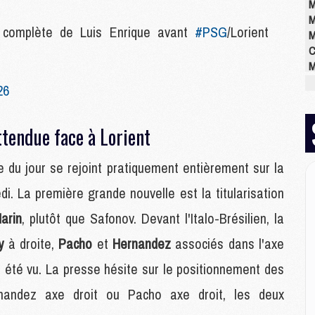
M
M
f' complète de Luis Enrique avant
#PSG
/Lorient
M
C
M
M
26
M
M
M
tendue face à Lorient
M
M
e du jour se rejoint pratiquement entièrement sur la
. La première grande nouvelle est la titularisation
E
arin
, plutôt que Safonov. Devant l'Italo-Brésilien, la
P
C
ry
à droite,
Pacho
et
Hernandez
associés dans l'axe
D
s été vu. La presse hésite sur le positionnement des
M
M
rnandez axe droit ou Pacho axe droit, les deux
M