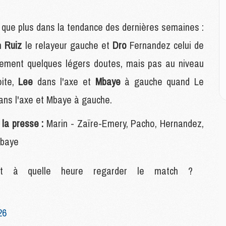
M
M
n que plus dans la tendance des dernières semaines :
an
Ruiz
le relayeur gauche et
Dro
Fernandez celui de
M
M
alement quelques légers doutes, mais pas au niveau
C
M
oite,
Lee
dans l'axe et
Mbaye
à gauche quand Le
C
dans l'axe et Mbaye à gauche.
M
M
 la presse :
Marin - Zaïre-Emery, Pacho, Hernandez,
E
Mbaye
M
M
 et à quelle heure regarder le match ?
M
C
M
26