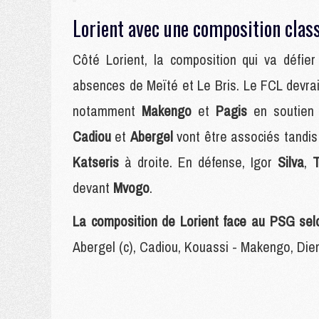
Lorient avec une composition clas
Côté Lorient, la composition qui va défie
absences de Meïté et Le Bris. Le FCL devrai
notamment
Makengo
et
Pagis
en soutie
Cadiou
et
Abergel
vont être associés tandis
Katseris
à droite. En défense, Igor
Silva
,
T
devant
Mvogo
.
La composition de Lorient face au PSG sel
Abergel (c), Cadiou, Kouassi - Makengo, Die